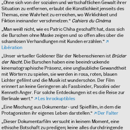
„Ohne sich von der sozialen und wirtschaftlichen Gewalt ihrer
Situation zu entfernen, erlaubt die Künstlichkeit jenseits des
Themas, eine Wahrheit zu erreichen, wo Wirklichkeit und
Fiktion ineinander verschmelzen.“
Cahiers du Cinéma
„Man weiß nicht, wie es Patric Chiha geschafft hat, dass sich
die Burschen ohne Maske zeigen und so offen alles über die
schamlosen Verhandlungen mit Kunden erzählen.“
Libération
„Unser virtueller Goldener Bär der Nebenschienen ist
Brüder
der Nacht.
Die Burschen haben eine beeindruckende
kinematographische Präsenz, eine unglaubliche Gewandtheit
mit Wörtern zu spielen, sie werden in rosa, roten, blauen
Lichter gefilmt und die Musik ist wunderschön. Der Film
erinnert an keine Geringeren als Fassbinder, Pasolini oder
Kenneth Anger. Für solche Entdeckungen ist es die Reise zur
Berlinale wert.“
Les Inrockuptibles
„Eine Mischung aus Dokumentar- und Spielfilm, in dem die
Protagonisten ihr eigenes Leben darstellen.“
Der Falter
„Dieser Dokumentarfilm versucht in keinem Moment, eine
ethische Botschaft zu predigen; keine alles durchdringende