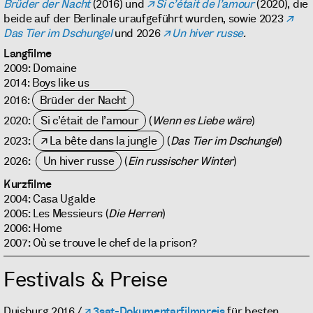
Brüder der Nacht
(2016) und
Si c’était de l’amour
(2020), die
beide auf der Berlinale uraufgeführt wurden, sowie 2023
Das Tier im Dschungel
und 2026
Un hiver russe
.
Langfilme
2009: Domaine
2014: Boys like us
2016:
Brüder der Nacht
2020:
Si c’était de l’amour
(
Wenn es Liebe wäre
)
2023:
La bête dans la jungle
(
Das Tier im Dschungel
)
2026:
Un hiver russe
(
Ein russischer Winter
)
Kurzfilme
2004: Casa Ugalde
2005: Les Messieurs (
Die Herren
)
2006: Home
2007: Où se trouve le chef de la prison?
Festivals & Preise
Duisburg 2016 /
3sat-Dokumentarfilmpreis
für besten