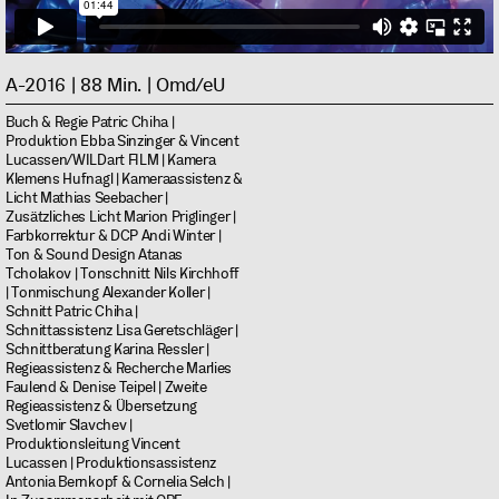
A-2016 | 88 Min. | Omd/eU
Buch & Regie Patric Chiha |
Produktion Ebba Sinzinger & Vincent
Lucassen/WILDart FILM | Kamera
Klemens Hufnagl | Kameraassistenz &
Licht Mathias Seebacher |
Zusätzliches Licht Marion Priglinger |
Farbkorrektur & DCP Andi Winter |
Ton & Sound Design Atanas
Tcholakov | Tonschnitt Nils Kirchhoff
| Tonmischung Alexander Koller |
Schnitt Patric Chiha |
Schnittassistenz Lisa Geretschläger |
Schnittberatung Karina Ressler |
Regieassistenz & Recherche Marlies
Faulend & Denise Teipel | Zweite
Regieassistenz & Übersetzung
Svetlomir Slavchev |
Produktionsleitung Vincent
Lucassen | Produktionsassistenz
Antonia Bernkopf & Cornelia Selch |