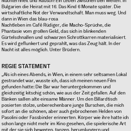
Nüchternheit und Rausch! Ein Leben zwischen den Welten. In
Bulgarien die Heirat mit 16. Das Kind 6 Monate später. Die
wirtschaftliche Not der Verwandtschaft. Man muss weg. Und
dann in Wien das blau-rosa
Nachtleben im Café Rüdiger, die Macho-Sprüche, die
Phantasie vom großen Geld, das sich in blinkenden
Gürtelschnallen und schwarzen Schrottkarren materialisiert.
Es wird geflunkert und geprahlt, was das Zeug hält. In der
Nacht ist alles möglich. Unter Brüdern.
REGIE STATEMENT
„Als ich eines Abends, in Wien, in einem sehr seltsamen Lokal
gestrandet war, wusste ich, dass ich meinen neuen Film
gefunden hatte: Die Bar war heruntergekommen und
gleichzeitig kitschig schön, wie aus der Zeit gefallen. Auf den
Bänken saßen alte einsame Männer. Um den Billardtisch
posierten stolze, unberechenbare junge Burschen, die mich
sofort an die schönen, aber auch gebrochenen Helden von
Pasolini oder Fassbinder erinnerten. Körper wie ihre hatte ich
schon lange nicht mehr im Kino gesehen, die spielerische Art
mit der sie sich bewegen, tanzen, herumlungern und