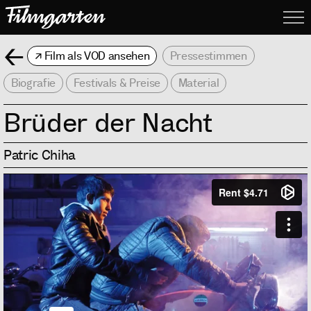
Filmgarte
Me
Zurück
Film als VOD ansehen
Pressestimmen
Biografie
Festivals & Preise
Material
Brüder der Nacht
Patric Chiha
Info