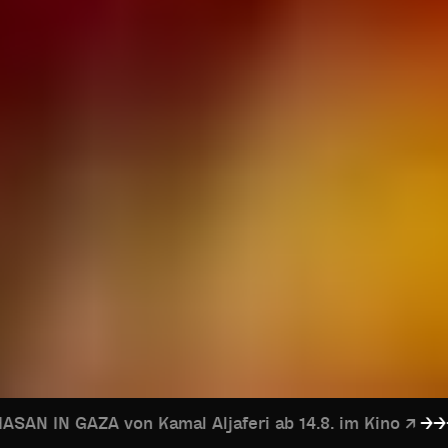
on Kamal Aljaferi ab 14.8. im Kino
VOD