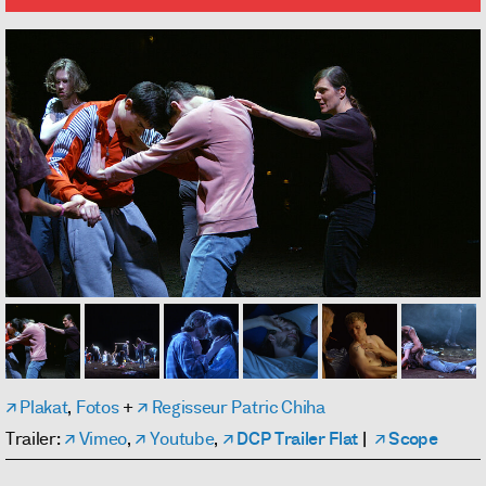
Plakat
,
Fotos
+
Regisseur Patric Chiha
Trailer:
Vimeo
,
Youtube
,
DCP Trailer Flat
|
Scope