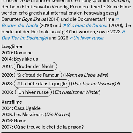
Brüssel. 2009 drehte er seinen ersten Langspielfilm
Domaine
,
der beim Filmfestival in Venedig Premiere feierte. Seine Filme
werden erfolgreich auf internationalen Festivals gezeigt.
Darunter
Boys like us
(2014) und die Dokumentarfilme
Brüder der Nacht
(2016) und
Si c’était de l’amour
(2020), die
beide auf der Berlinale uraufgeführt wurden, sowie 2023
Das Tier im Dschungel
und 2026
Un hiver russe
.
Langfilme
2009: Domaine
2014: Boys like us
2016:
Brüder der Nacht
2020:
Si c’était de l’amour
(
Wenn es Liebe wäre
)
2023:
La bête dans la jungle
(
Das Tier im Dschungel
)
2026:
Un hiver russe
(
Ein russischer Winter
)
Kurzfilme
2004: Casa Ugalde
2005: Les Messieurs (
Die Herren
)
2006: Home
2007: Où se trouve le chef de la prison?