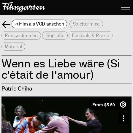
Filmgarte
Me
Zurück
Film als VOD ansehen
Spieltermine
Pressestimmen
Biografie
Festivals & Preise
Material
Wenn es Liebe wäre (Si
c'était de l'amour)
Patric Chiha
Info