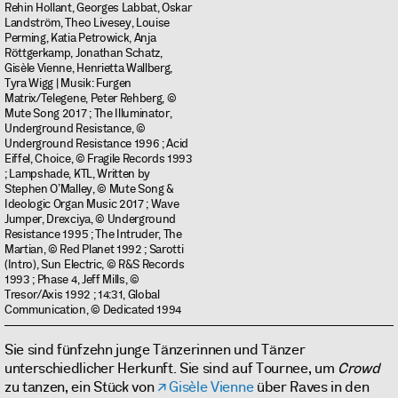
Rehin Hollant, Georges Labbat, Oskar
Landström, Theo Livesey, Louise
Perming, Katia Petrowick, Anja
Röttgerkamp, Jonathan Schatz,
Gisèle Vienne, Henrietta Wallberg,
Tyra Wigg | Musik: Furgen
Matrix/Telegene, Peter Rehberg, ©
Mute Song 2017 ; The Illuminator,
Underground Resistance, ©
Underground Resistance 1996 ; Acid
Eiffel, Choice, © Fragile Records 1993
; Lampshade, KTL, Written by
Stephen O’Malley, © Mute Song &
Ideologic Organ Music 2017 ; Wave
Jumper, Drexciya, © Underground
Resistance 1995 ; The Intruder, The
Martian, © Red Planet 1992 ; Sarotti
(Intro), Sun Electric, © R&S Records
1993 ; Phase 4, Jeff Mills, ©
Tresor/Axis 1992 ; 14:31, Global
Communication, © Dedicated 1994
Sie sind fünfzehn junge Tänzerinnen und Tänzer
unterschiedlicher Herkunft. Sie sind auf Tournee, um
Crowd
zu tanzen, ein Stück von
Gisèle Vienne
über Raves in den