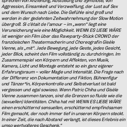
sprechen von Anziehung, Abstoßung und Symbiose, von
Aggression, Einsamkeit und Verzweiflung, der Lust auf Sex
und dem Wunsch nach Liebe. Die Gefühle sind groß und
werden in der gedehnten Zeitwahrnehmung der Slow Motion
übergroß. Si c’était de l’amour – im „wenn“ liegt eine
Verunsicherung wie eine Möglichkeit. WENN ES LIEBE WÄRE
ist weniger ein Film über das Raveparty-Stück CROWD der
französischen Theatermacherin und Choreografin Gisèle
Vienne, als „mit“. Jede Bewegung, jede Geste, jedes Gesicht,
jeder Blick, scheint den Film vollständig zu durchdringen. Im
Zusammenspiel von Körpern und Affekten, von Musik,
Kamera, Licht und Montage entsteht so ein ganz eigener
Erfahrungsraum – voller Magie und Intensität. Die Frage nach
der Differenz von Dokumentation und Fiktion, Bühnenfigur
und Tänzer*in, Körperkontrolle und Selbstverlust ist bald
vergessen und egal sowieso. Wenn Patric Chiha und Gisèle
Vienne zusammen tanzen, sind die Grenzen so fluide wie die
(sexuellen) Identitäten. Chiha hat mit WENN ES LIEBE WÄRE
einen erschütternd sensuellen, erschütternd empfindsamen
Film gemacht, der noch immer tief in unseren Körpern steckt.
In einer Zeit, die nach Abstand verlangt, ist dieses Erlebnis ein
umso wertvolleres Geschenk.“