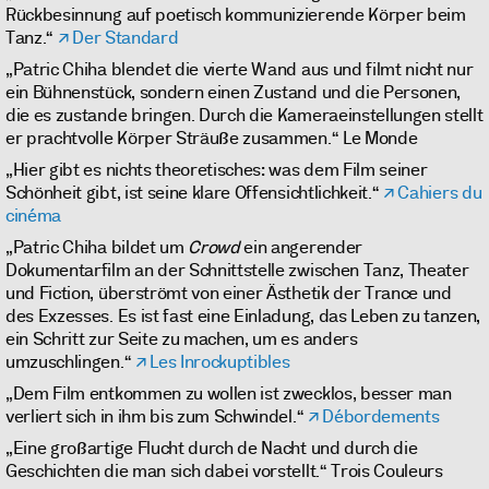
Rückbesinnung auf poetisch kommunizierende Körper beim
Tanz.“
Der Standard
„Patric Chiha blendet die vierte Wand aus und filmt nicht nur
ein Bühnenstück, sondern einen Zustand und die Personen,
die es zustande bringen. Durch die Kameraeinstellungen stellt
er prachtvolle Körper Sträuße zusammen.“ Le Monde
„Hier gibt es nichts theoretisches: was dem Film seiner
Schönheit gibt, ist seine klare Offensichtlichkeit.“
Cahiers du
cinéma
„Patric Chiha bildet um
Crowd
ein angerender
Dokumentarfilm an der Schnittstelle zwischen Tanz, Theater
und Fiction, überströmt von einer Ästhetik der Trance und
des Exzesses. Es ist fast eine Einladung, das Leben zu tanzen,
ein Schritt zur Seite zu machen, um es anders
umzuschlingen.“
Les Inrockuptibles
„Dem Film entkommen zu wollen ist zwecklos, besser man
verliert sich in ihm bis zum Schwindel.“
Débordements
„Eine großartige Flucht durch de Nacht und durch die
Geschichten die man sich dabei vorstellt.“ Trois Couleurs