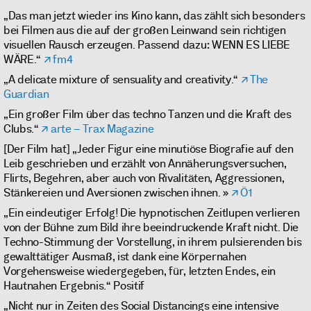
„Das man jetzt wieder ins Kino kann, das zählt sich besonders
bei Filmen aus die auf der großen Leinwand sein richtigen
visuellen Rausch erzeugen. Passend dazu: WENN ES LIEBE
WÄRE.“
fm4
„A delicate mixture of sensuality and creativity.“
The
Guardian
„Ein großer Film über das techno Tanzen und die Kraft des
Clubs.“
arte – Trax Magazine
[Der Film hat] „Jeder Figur eine minutiöse Biografie auf den
Leib geschrieben und erzählt von Annäherungsversuchen,
Flirts, Begehren, aber auch von Rivalitäten, Aggressionen,
Stänkereien und Aversionen zwischen ihnen. »
Ö1
„Ein eindeutiger Erfolg! Die hypnotischen Zeitlupen verlieren
von der Bühne zum Bild ihre beeindruckende Kraft nicht. Die
Techno-Stimmung der Vorstellung, in ihrem pulsierenden bis
gewalttätiger Ausmaß, ist dank eine Körpernahen
Vorgehensweise wiedergegeben, für, letzten Endes, ein
Hautnahen Ergebnis.“ Positif
„Nicht nur in Zeiten des Social Distancings eine intensive