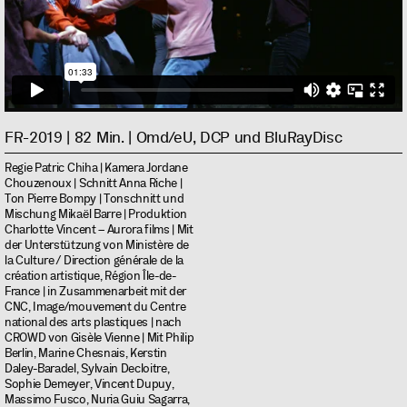
FR-2019 | 82 Min. | Omd/eU, DCP und BluRayDisc
Regie Patric Chiha | Kamera Jordane
Chouzenoux | Schnitt Anna Riche |
Ton Pierre Bompy | Tonschnitt und
Mischung Mikaël Barre | Produktion
Charlotte Vincent – Aurora films | Mit
der Unterstützung von Ministère de
la Culture / Direction générale de la
création artistique, Région Île-de-
France | in Zusammenarbeit mit der
CNC, Image/mouvement du Centre
national des arts plastiques | nach
CROWD von Gisèle Vienne | Mit Philip
Berlin, Marine Chesnais, Kerstin
Daley-Baradel, Sylvain Decloitre,
Sophie Demeyer, Vincent Dupuy,
Massimo Fusco, Nuria Guiu Sagarra,