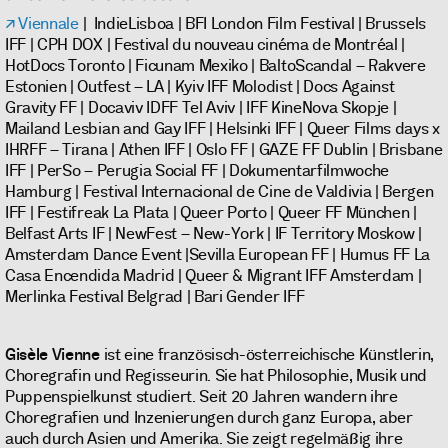
Viennale
| IndieLisboa | BFI London Film Festival | Brussels
IFF | CPH DOX | Festival du nouveau cinéma de Montréal |
HotDocs Toronto | Ficunam Mexiko | BaltoScandal – Rakvere
Estonien | Outfest – LA | Kyiv IFF Molodist | Docs Against
Gravity FF | Docaviv IDFF Tel Aviv | IFF KineNova Skopje |
Mailand Lesbian and Gay IFF | Helsinki IFF | Queer Films days x
IHRFF – Tirana | Athen IFF | Oslo FF | GAZE FF Dublin | Brisbane
IFF | PerSo – Perugia Social FF | Dokumentarfilmwoche
Hamburg | Festival Internacional de Cine de Valdivia | Bergen
IFF | Festifreak La Plata | Queer Porto | Queer FF München |
Belfast Arts IF | NewFest – New-York | IF Territory Moskow |
Amsterdam Dance Event |Sevilla European FF | Humus FF La
Casa Encendida Madrid | Queer & Migrant IFF Amsterdam |
Merlinka Festival Belgrad | Bari Gender IFF
Gisèle Vienne
ist eine französisch-österreichische Künstlerin,
Choregrafin und Regisseurin. Sie hat Philosophie, Musik und
Puppenspielkunst studiert. Seit 20 Jahren wandern ihre
Choregrafien und Inzenierungen durch ganz Europa, aber
auch durch Asien und Amerika. Sie zeigt regelmäßig ihre