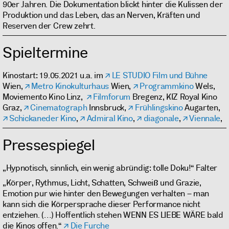
90er Jahren. Die Dokumentation blickt hinter die Kulissen der
Produktion und das Leben, das an Nerven, Kräften und
Reserven der Crew zehrt.
Spieltermine
Kinostart: 19.05.2021 u.a. im
LE STUDIO Film und Bühne
Wien,
Metro Kinokulturhaus
Wien,
Programmkino
Wels,
Moviemento Kino Linz,
Filmforum
Bregenz, KIZ Royal Kino
Graz,
Cinematograph
Innsbruck,
Frühlingskino
Augarten,
Schickaneder Kino
,
Admiral Kino
,
diagonale
,
Viennale
,
Pressespiegel
„Hypnotisch, sinnlich, ein wenig abründig: tolle Doku!“ Falter
„Körper, Rythmus, Licht, Schatten, Schweiß und Grazie,
Emotion pur wie hinter den Bewegungen verhalten – man
kann sich die Körpersprache dieser Performance nicht
entziehen. (…) Hoffentlich stehen WENN ES LIEBE WÄRE bald
die Kinos offen.“
Die Furche