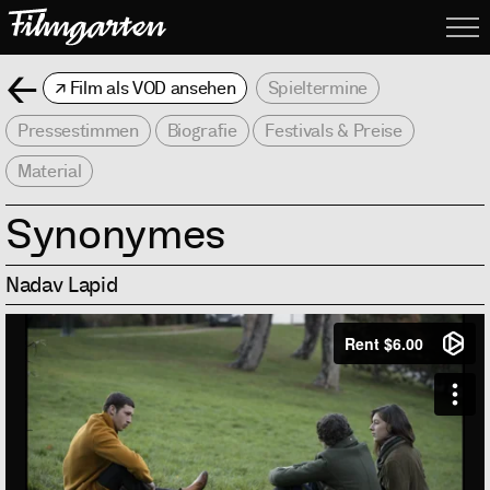
Filmgarte
Me
Zurück
Film als VOD ansehen
Spieltermine
Pressestimmen
Biografie
Festivals & Preise
Material
Synonymes
Nadav Lapid
Info