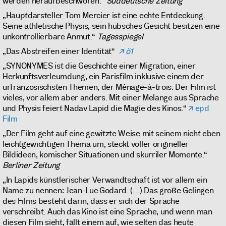
werden heraufbeschworen.“
Süddeutsche Zeitung
„Hauptdarsteller Tom Mercier ist eine echte Entdeckung.
Seine athletische Physis, sein hübsches Gesicht besitzen eine
unkontrollierbare Anmut.“
Tagesspiegel
„Das Abstreifen einer Identität“
ö1
„SYNONYMES ist die Geschichte einer Migration, einer
Herkunftsverleumdung, ein Parisfilm inklusive einem der
urfranzösischsten Themen, der Ménage-à-trois. Der Film ist
vieles, vor allem aber anders. Mit einer Melange aus Sprache
und Physis feiert Nadav Lapid die Magie des Kinos.“
epd
Film
„Der Film geht auf eine gewitzte Weise mit seinem nicht eben
leichtgewichtigen Thema um, steckt voller origineller
Bildideen, komischer Situationen und skurriler Momente.“
Berliner Zeitung
„In Lapids künstlerischer Verwandtschaft ist vor allem ein
Name zu nennen: Jean-Luc Godard. (…) Das große Gelingen
des Films besteht darin, dass er sich der Sprache
verschreibt. Auch das Kino ist eine Sprache, und wenn man
diesen Film sieht, fällt einem auf, wie selten das heute