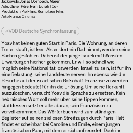
Jackowski, Jonas Dornbach, Maren
Ade, Olivier Père, Rémi Burah | Co-
Produktion Pie Films, Komplizen Film,
Arte France Cinema
VOD Deutsche Synchronfassung
Yoav hat keinen guten Start in Paris. Die Wohnung, an deren
Tür er klopft, ist leer. Als er dort ein Bad nimmt, werden seine
Sachen gestohlen. Dabei ist der junge Israeli mit höchsten
Erwartungen hierher gekommen. Er will so schnell wie
möglich seine Nationalität loswerden. Israeli zu sein, ist für ihn
eine Belastung, seine Landsleute nerven ihn ebenso wie die
Besuche auf der israelischen Botschaft. Franzose zu werden
hingegen bedeutet für ihn die Erlösung. Um seine Herkunft
auszulöschen, versucht Yoav die Sprache zu ersetzen. Kein
hebräisches Wort soll mehr über seine Lippen kommen,
stattdessen setzt er alles daran, sein Französisch zu
vervollkommnen. Das Wörterbuch wird zum ständigen
Begleiter auf seinen ziellosen Streifzügen durch Paris. Halt
findet er scheinbar bei Caroline und Emile, einem jungen
französischen Paar, mit dem er sich anfreundet. Doch ihr