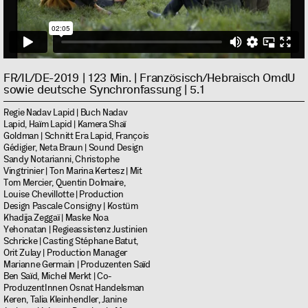
FR/IL/DE-2019 | 123 Min. | Französisch/Hebraisch OmdU
sowie deutsche Synchronfassung | 5.1
Regie Nadav Lapid | Buch Nadav
Lapid, Haïm Lapid | Kamera Shaï
Goldman | Schnitt Era Lapid, François
Gédigier, Neta Braun | Sound Design
Sandy Notarianni, Christophe
Vingtrinier | Ton Marina Kertesz | Mit
Tom Mercier, Quentin Dolmaire,
Louise Chevillotte | Production
Design Pascale Consigny | Kostüm
Khadija Zeggaï | Maske Noa
Yehonatan | Regieassistenz Justinien
Schricke | Casting Stéphane Batut,
Orit Zulay | Production Manager
Marianne Germain | Produzenten Saïd
Ben Saïd, Michel Merkt | Co-
ProduzentInnen Osnat Handelsman
Keren, Talia Kleinhendler, Janine