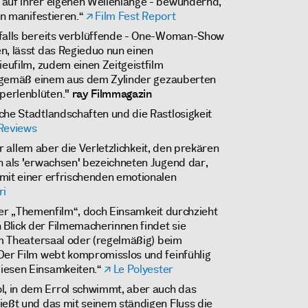
 auf ihrer eigenen Wellenlänge - bewundernd,
ten manifestieren.“
Film Fest Report
falls bereits verblüffende - One-Woman-Show
n, lässt das Regieduo nun einen
ieufilm, zudem einen Zeitgeistfilm
ht gemäß einem aus dem Zylinder gezauberten
perlenblüten."
ray Filmmagazin
che Stadtlandschaften und die Rastlosigkeit
 Reviews
vor allem aber die Verletzlichkeit, den prekären
n als 'erwachsen' bezeichneten Jugend dar,
mit einer erfrischenden emotionalen
ri
ner „Themenfilm“, doch Einsamkeit durchzieht
Blick der Filmemacherinnen findet sie
 im Theatersaal oder (regelmäßig) beim
Der Film webt kompromisslos und feinfühlig
iesen Einsamkeiten.“
Le Polyester
, in dem Errol schwimmt, aber auch das
ießt und das mit seinem ständigen Fluss die