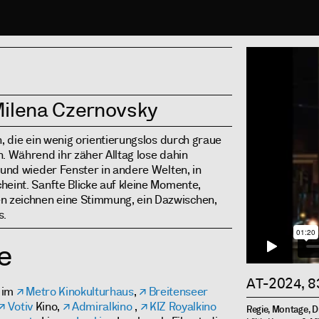
Info
 Milena Czernovsky
, die ein wenig orientierungslos durch graue
. Während ihr zäher Alltag lose dahin
 und wieder Fenster in andere Welten, in
heint. Sanfte Blicke auf kleine Momente,
 zeichnen eine Stimmung, ein Dazwischen,
s.
e
AT-2024, 8
. im
Metro Kinokulturhaus
,
Breitenseer
Votiv
Kino,
Admiralkino
,
KIZ Royalkino
Regie, Montage, 