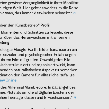
eine gewisse Vergänglichkeit in ihrer Mobilität
utigen Welt. Hier geht es weder um die Reise
 um etwas, das immer dazwischen schwebt.“
 über den Kunstbetrieb"
Profil
 Momenten und Schnitten zu fesseln, diese
tion über das Heranwachsen mit all seinen
itung
und sogar Google-Earth-Bilder kanalisieren ein
, sozialer und psychologischer Erfahrungen,
 ihrem Film aufgreifen. Obwohl jedes Bild,
sch strukturiert und organisiert wirkt, kann
nenden naturalistischen Aspekt zu bemerken,
ination der Kamera für alltägliche, zufällige
iew Online
des Millennial Mumblecore. In
bluish
geht es
es Plots als um die alltägliche Existenz der
schen Teenagerdasein und Erwachsensein.“