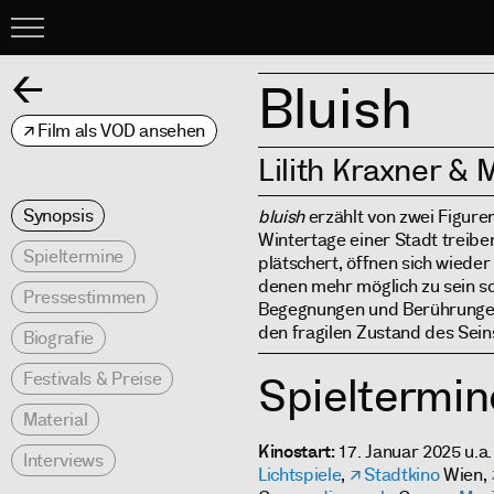
Menu
Zurück
Bluish
Film als VOD ansehen
Lilith Kraxner &
Synopsis
bluish
erzählt von zwei Figuren
Wintertage einer Stadt treiben
Spieltermine
plätschert, öffnen sich wieder
denen mehr möglich zu sein sc
Pressestimmen
Begegnungen und Berührungen
den fragilen Zustand des Sein
Biografie
Festivals & Preise
Spieltermin
Material
Kinostart
: 17. Januar 2025 u.a
Interviews
Lichtspiele
,
Stadtkino
Wien,