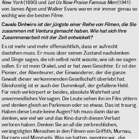
New York
(1890) und
Let Us Now Praise Famous Men
(1941)
von James Agee und Walker Evans waren mir immer genau so
wichtig wie die besten Filme.
Cavalo Dinheiro
ist der jüngste einer Reihe von Filmen, die Sie
zusammen mit Ventura gemacht haben. Wie hat sich Ihre
Zusammenarbeit mit der Zeit entwickelt?
Es ist mehr und mehr offensichtlich, dass er aufrecht
dastehen muss. Er muss über seinen Zustand nachdenken
und Dinge sagen, die ich selbst nicht wüsste, wie ich sie sagen
sollen. Er ist mein Orakel, und er hat zwei Gesichter. Er ist der
Pionier, der Abenteurer, der Einwanderer, der die ganze
Gewalt dieser verkommenden Gesellschaft überlebt hat.
Gleichzeitig ist er auch der Dummkopf, der gefallene Held.
Für mich verkörpert er beides, absolute Wahrheit und
unvermeidliches Versagen. Die Leute sehen ihn im Film zittern
und denken gleich an Parkinson oder so etwas. Das ist traurig.
Haben diese Leute keine Augen? Ich muss dann daran
denken, wie viel wir und das Kino durch diesen Verlust
verloren haben. Denken Sie an all die zerbrechlichen,
verängstigten Menschen in den Filmen von Griffith, Murnau,
Borzage und Mizoguchi. Was sie hatten, nannten wir „die