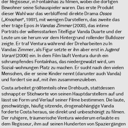
der Regisseur, in Fontaínhas zu filmen, wobei die dortigen
Bewohner seine Schauspieler waren. Das erste Produkt
dieser Wahl war das verblüffend direkte Drama
Ossos
(„
Knochen
“, 1997), mit wenigen Darstellern, das zweite das
eher träge Epos
In Vandas Zimmer
(2000), das intime
Porträts der willensstarken Titelfigur Vanda Duarte und der
Leute um sie herum vor dem Hintergrund rollender Bulldozer
zeigte. Er traf Ventura während der Dreharbeiten zu In
Vandas Zimmer, als Figur setzte er ihn aber erst in
Jugend
Voran!
(2006) ein. In dem Film läuft Ventura durch ein
schrumpfendes Fontaínhas, das niedergewalzt wird, um
Sozial-wohnungen Platz zu machen. Er sucht nach den vielen
Menschen, die er seine Kinder nennt (darunter auch Vanda)
und fordert sie auf, mit ihm zusammenzuleben.
Costa arbeitet größtenteils ohne Drehbuch, stattdessen
schnappt er Stichworte von seinen Hauptdarstellern auf und
lässt sie Form und Verlauf seiner Filme bestimmen. Die laute,
geschwätzige, häufig sitzende, drogenabhängige Vanda
forderte Costa heraus, sie direkt und unbeschönigt zu filmen.
Der ruhigere, träumerische Ventura wiederum erlaubte es
dem Regisseur, ihm auf seinen Hunderten von Spaziergängen