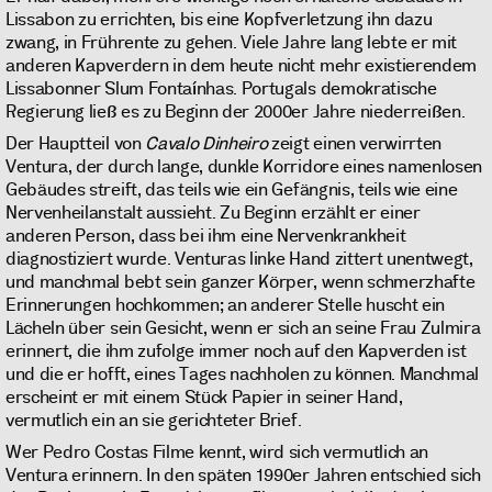
Lissabon zu errichten, bis eine Kopfverletzung ihn dazu
zwang, in Frührente zu gehen. Viele Jahre lang lebte er mit
anderen Kapverdern in dem heute nicht mehr existierendem
Lissabonner Slum Fontaínhas. Portugals demokratische
Regierung ließ es zu Beginn der 2000er Jahre niederreißen.
Der Hauptteil von
Cavalo Dinheiro
zeigt einen verwirrten
Ventura, der durch lange, dunkle Korridore eines namenlosen
Gebäudes streift, das teils wie ein Gefängnis, teils wie eine
Nervenheilanstalt aussieht. Zu Beginn erzählt er einer
anderen Person, dass bei ihm eine Nervenkrankheit
diagnostiziert wurde. Venturas linke Hand zittert unentwegt,
und manchmal bebt sein ganzer Körper, wenn schmerzhafte
Erinnerungen hochkommen; an anderer Stelle huscht ein
Lächeln über sein Gesicht, wenn er sich an seine Frau Zulmira
erinnert, die ihm zufolge immer noch auf den Kapverden ist
und die er hofft, eines Tages nachholen zu können. Manchmal
erscheint er mit einem Stück Papier in seiner Hand,
vermutlich ein an sie gerichteter Brief.
Wer Pedro Costas Filme kennt, wird sich vermutlich an
Ventura erinnern. In den späten 1990er Jahren entschied sich