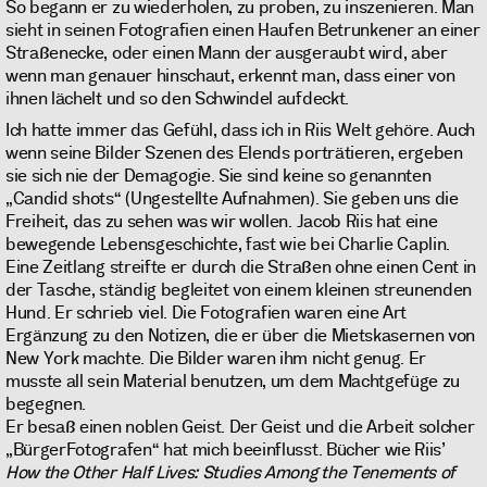
So begann er zu wiederholen, zu proben, zu inszenieren. Man
sieht in seinen Fotografien einen Haufen Betrunkener an einer
Straßenecke, oder einen Mann der ausgeraubt wird, aber
wenn man genauer hinschaut, erkennt man, dass einer von
ihnen lächelt und so den Schwindel aufdeckt.
Ich hatte immer das Gefühl, dass ich in Riis Welt gehöre. Auch
wenn seine Bilder Szenen des Elends porträtieren, ergeben
sie sich nie der Demagogie. Sie sind keine so genannten
„Candid shots“ (Ungestellte Aufnahmen). Sie geben uns die
Freiheit, das zu sehen was wir wollen. Jacob Riis hat eine
bewegende Lebensgeschichte, fast wie bei Charlie Caplin.
Eine Zeitlang streifte er durch die Straßen ohne einen Cent in
der Tasche, ständig begleitet von einem kleinen streunenden
Hund. Er schrieb viel. Die Fotografien waren eine Art
Ergänzung zu den Notizen, die er über die Mietskasernen von
New York machte. Die Bilder waren ihm nicht genug. Er
musste all sein Material benutzen, um dem Machtgefüge zu
begegnen.
Er besaß einen noblen Geist. Der Geist und die Arbeit solcher
„BürgerFotografen“ hat mich beeinflusst. Bücher wie Riis’
How the Other Half Lives: Studies Among the Tenements of