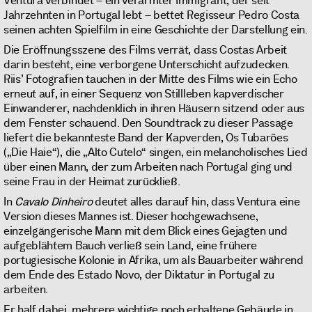
Ventura verbindet – ein verarmter Immigrant, der seit
Jahrzehnten in Portugal lebt – bettet Regisseur Pedro Costa
seinen achten Spielfilm in eine Geschichte der Darstellung ein.
Die Eröffnungsszene des Films verrät, dass Costas Arbeit
darin besteht, eine verborgene Unterschicht aufzudecken.
Riis’ Fotografien tauchen in der Mitte des Films wie ein Echo
erneut auf, in einer Sequenz von Stillleben kapverdischer
Einwanderer, nachdenklich in ihren Häusern sitzend oder aus
dem Fenster schauend. Den Soundtrack zu dieser Passage
liefert die bekannteste Band der Kapverden, Os Tubarões
(„Die Haie“), die „Alto Cutelo“ singen, ein melancholisches Lied
über einen Mann, der zum Arbeiten nach Portugal ging und
seine Frau in der Heimat zurückließ.
In
Cavalo Dinheiro
deutet alles darauf hin, dass Ventura eine
Version dieses Mannes ist. Dieser hochgewachsene,
einzelgängerische Mann mit dem Blick eines Gejagten und
aufgeblähtem Bauch verließ sein Land, eine frühere
portugiesische Kolonie in Afrika, um als Bauarbeiter während
dem Ende des Estado Novo, der Diktatur in Portugal zu
arbeiten.
Er half dabei, mehrere wichtige noch erhaltene Gebäude in