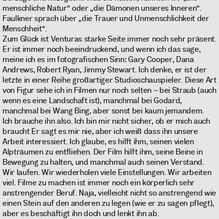
menschliche Natur“ oder „die Dämonen unseres Inneren“.
Faulkner sprach über „die Trauer und Unmenschlichkeit der
Menschheit“.
Zum Glück ist Venturas starke Seite immer noch sehr präsent.
Er ist immer noch beeindruckend, und wenn ich das sage,
meine ich es im fotografischen Sinn: Gary Cooper, Dana
Andrews, Robert Ryan, Jimmy Stewart. Ich denke, er ist der
letzte in einer Reihe großartiger Studioschauspieler. Diese Art
von Figur sehe ich in Filmen nur noch selten – bei Straub (auch
wenn es eine Landschaft ist), manchmal bei Godard,
manchmal bei Wang Bing, aber sonst bei kaum jemandem.
Ich brauche ihn also. Ich bin mir nicht sicher, ob er mich auch
braucht Er sagt es mir nie, aber ich weiß dass ihn unsere
Arbeit interessiert. Ich glaube, es hilft ihm, seinen vielen
Alpträumen zu entfliehen. Der Film hilft ihm, seine Beine in
Bewegung zu halten, und manchmal auch seinen Verstand.
Wir laufen. Wir wiederholen viele Einstellungen. Wir arbeiten
viel. Filme zu machen ist immer noch ein körperlich sehr
anstrengender Beruf. Naja, vielleicht nicht so anstrengend wie
einen Stein auf den anderen zu legen (wie er zu sagen pflegt),
aber es beschäftigt ihn doch und lenkt ihn ab.