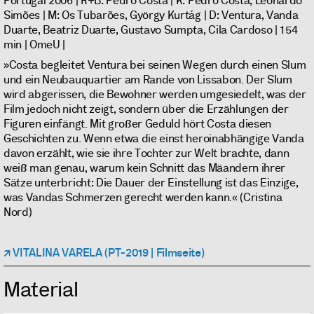
Portugal 2006 | R+B: Pedro Costa | K: Pedro Costa, Leonardo
Simões | M: Os Tubarões, György Kurtág | D: Ventura, Vanda
Duarte, Beatriz Duarte, Gustavo Sumpta, Cila Cardoso | 154
min | OmeU |
»Costa begleitet Ventura bei seinen Wegen durch einen Slum
und ein Neubauquartier am Rande von Lissabon. Der Slum
wird abgerissen, die Bewohner werden umgesiedelt, was der
Film jedoch nicht zeigt, sondern über die Erzählungen der
Figuren einfängt. Mit großer Geduld hört Costa diesen
Geschichten zu. Wenn etwa die einst heroinabhängige Vanda
davon erzählt, wie sie ihre Tochter zur Welt brachte, dann
weiß man genau, warum kein Schnitt das Mäandern ihrer
Sätze unterbricht: Die Dauer der Einstellung ist das Einzige,
was Vandas Schmerzen gerecht werden kann.« (Cristina
Nord)
VITALINA VARELA (PT-2019 | Filmseite)
Material