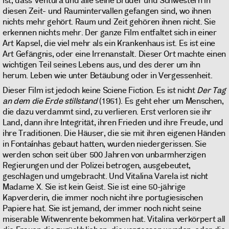
ist, dass Ventura und alle seine Brüder und Schwestern in
diesen Zeit- und Raumintervallen gefangen sind, wo ihnen
nichts mehr gehört. Raum und Zeit gehören ihnen nicht. Sie
erkennen nichts mehr. Der ganze Film entfaltet sich in einer
Art Kapsel, die viel mehr als ein Krankenhaus ist. Es ist eine
Art Gefängnis, oder eine Irrenanstalt. Dieser Ort machte einen
wichtigen Teil seines Lebens aus, und des derer um ihn
herum. Leben wie unter Betäubung oder in Vergessenheit.
Dieser Film ist jedoch keine Sciene Fiction. Es ist nicht
Der Tag
an dem die Erde stillstand
(1951). Es geht eher um Menschen,
die dazu verdammt sind, zu verlieren. Erst verloren sie ihr
Land, dann ihre Integrität, ihren Frieden und ihre Freude, und
ihre Traditionen. Die Häuser, die sie mit ihren eigenen Händen
in Fontaínhas gebaut hatten, wurden niedergerissen. Sie
werden schon seit über 500 Jahren von unbarmherzigen
Regierungen und der Polizei betrogen, ausgebeutet,
geschlagen und umgebracht. Und Vitalina Varela ist nicht
Madame X. Sie ist kein Geist. Sie ist eine 50-jährige
Kapverderin, die immer noch nicht ihre portugiesischen
Papiere hat. Sie ist jemand, der immer noch nicht seine
miserable Witwenrente bekommen hat. Vitalina verkörpert all