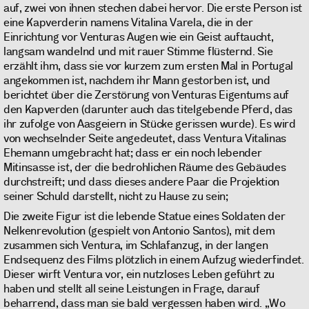
auf, zwei von ihnen stechen dabei hervor. Die erste Person ist
eine Kapverderin namens Vitalina Varela, die in der
Einrichtung vor Venturas Augen wie ein Geist auftaucht,
langsam wandelnd und mit rauer Stimme flüsternd. Sie
erzählt ihm, dass sie vor kurzem zum ersten Mal in Portugal
angekommen ist, nachdem ihr Mann gestorben ist, und
berichtet über die Zerstörung von Venturas Eigentums auf
den Kapverden (darunter auch das titelgebende Pferd, das
ihr zufolge von Aasgeiern in Stücke gerissen wurde). Es wird
von wechselnder Seite angedeutet, dass Ventura Vitalinas
Ehemann umgebracht hat; dass er ein noch lebender
Mitinsasse ist, der die bedrohlichen Räume des Gebäudes
durchstreift; und dass dieses andere Paar die Projektion
seiner Schuld darstellt, nicht zu Hause zu sein;
Die zweite Figur ist die lebende Statue eines Soldaten der
Nelkenrevolution (gespielt von Antonio Santos), mit dem
zusammen sich Ventura, im Schlafanzug, in der langen
Endsequenz des Films plötzlich in einem Aufzug wiederfindet.
Dieser wirft Ventura vor, ein nutzloses Leben geführt zu
haben und stellt all seine Leistungen in Frage, darauf
beharrend, dass man sie bald vergessen haben wird. „Wo