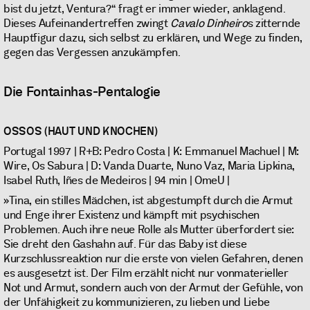
bist du jetzt, Ventura?“ fragt er immer wieder, anklagend.
Dieses Aufeinandertreffen zwingt
Cavalo Dinheiro
s zitternde
Hauptfigur dazu, sich selbst zu erklären, und Wege zu finden,
gegen das Vergessen anzukämpfen.
Die Fontainhas-Pentalogie
OSSOS (HAUT UND KNOCHEN)
Portugal 1997 | R+B: Pedro Costa | K: Emmanuel Machuel | M:
Wire, Os Sabura | D: Vanda Duarte, Nuno Vaz, Maria Lipkina,
Isabel Ruth, Iñes de Medeiros | 94 min | OmeU |
»Tina, ein stilles Mädchen, ist abgestumpft durch die Armut
und Enge ihrer Existenz und kämpft mit psychischen
Problemen. Auch ihre neue Rolle als Mutter überfordert sie:
Sie dreht den Gashahn auf. Für das Baby ist diese
Kurzschlussreaktion nur die erste von vielen Gefahren, denen
es ausgesetzt ist. Der Film erzählt nicht nur vonmaterieller
Not und Armut, sondern auch von der Armut der Gefühle, von
der Unfähigkeit zu kommunizieren, zu lieben und Liebe