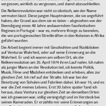
vergessen, wirklich zu vergessen, und damit abzuschließen.
Die Nelkenrevolution war nicht so idiotisch, wie der Name
vermuten lässt. Diese jungen Hauptmänner, die sie angeführt
haben, der Grund aus dem sie es taten – abgesehen von der
Beendigung eines 48 Jahre andauerndem faschistischen
Regimes in Portugal – war es, mehrere Kriege zu beenden,
die von portugiesischen Streitkräften in den Kolonien in Afrika
geführt wurden.
Die Arbeit beginnt immer mit Geschichten und Rückblicken
auf Venturas Wahrheit, oder auf seine Erinnerung an die
Wahrheit. Er und ich waren am selben Ort, als die
Nelkenrevolution am 25. April 1974 ihren Lauf nahm. Ich nahm
als junger Mann an der Revolution teil, ich konnte Politik,
Musik, Filme und Mädchen entdecken und erleben, alles zur
gleichen Zeit. Ich rief auf der Straße. Ich war bei der
Besetzung von Schulen und Fabriken dabei. Ich war 15, und es
war die Zeit meines Lebens. Erst 30 Jahre später fand ich
heraus, dass Ventura zur gleichen Zeit an denselben Orten
wie ich gewesen war, völlig verängstigt und im Versteck bei
seinen Kameraden. Er erzählte mir seine Erinnerungen an