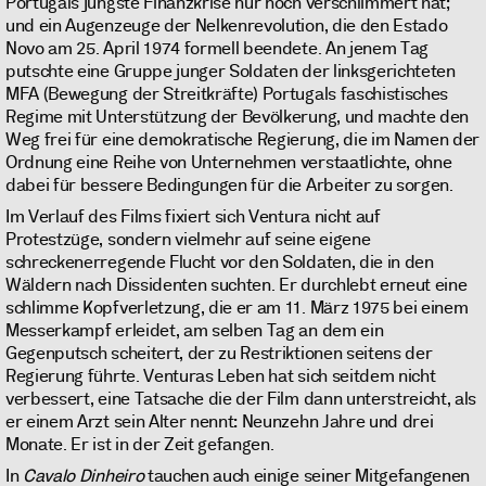
Portugals jüngste Finanzkrise nur noch verschlimmert hat;
und ein Augenzeuge der Nelkenrevolution, die den Estado
Novo am 25. April 1974 formell beendete. An jenem Tag
putschte eine Gruppe junger Soldaten der linksgerichteten
MFA (Bewegung der Streitkräfte) Portugals faschistisches
Regime mit Unterstützung der Bevölkerung, und machte den
Weg frei für eine demokratische Regierung, die im Namen der
Ordnung eine Reihe von Unternehmen verstaatlichte, ohne
dabei für bessere Bedingungen für die Arbeiter zu sorgen.
Im Verlauf des Films fixiert sich Ventura nicht auf
Protestzüge, sondern vielmehr auf seine eigene
schreckenerregende Flucht vor den Soldaten, die in den
Wäldern nach Dissidenten suchten. Er durchlebt erneut eine
schlimme Kopfverletzung, die er am 11. März 1975 bei einem
Messerkampf erleidet, am selben Tag an dem ein
Gegenputsch scheitert, der zu Restriktionen seitens der
Regierung führte. Venturas Leben hat sich seitdem nicht
verbessert, eine Tatsache die der Film dann unterstreicht, als
er einem Arzt sein Alter nennt: Neunzehn Jahre und drei
Monate. Er ist in der Zeit gefangen.
In
Cavalo Dinheiro
tauchen auch einige seiner Mitgefangenen