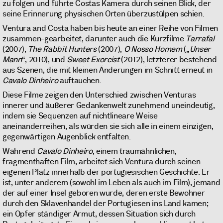
zu folgen und führte Costas Kamera durch seinen Blick, der
seine Erinnerung physischen Orten überzustülpen schien.
Ventura and Costa haben bis heute an einer Reihe von Filmen
zusammen-gearbeitet, darunter auch die Kurzfilme
Tarrafal
(2007),
The Rabbit Hunters
(2007),
O Nosso Homem
(„
Unser
Mann
“, 2010), und
Sweet
Exorcist
(2012), letzterer bestehend
aus Szenen, die mit kleinen Änderungen im Schnitt erneut in
Cavalo Dinheiro
auftauchen.
Diese Filme zeigen den Unterschied zwischen Venturas
innerer und äußerer Gedankenwelt zunehmend uneindeutig,
indem sie Sequenzen auf nichtlineare Weise
aneinanderreihen, als würden sie sich alle in einem einzigen,
gegenwärtigen Augenblick entfalten.
Während
Cavalo Dinheiro
, einem traumähnlichen,
fragmenthaften Film, arbeitet sich Ventura durch seinen
eigenen Platz innerhalb der portugiesischen Geschichte. Er
ist, unter anderem (sowohl im Leben als auch im Film), jemand
der auf einer Insel geboren wurde, deren erste Bewohner
durch den Sklavenhandel der Portugiesen ins Land kamen;
ein Opfer ständiger Armut, dessen Situation sich durch