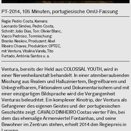
PT-2014, 105 Minuten, portugiesische OmU-Fassung
Regie: Pedro Costa, Kamera:
Leonardo Simões, Pedro Costa,
Schnitt: Joâo Dias, Ton: Olivier Blanc,
Vasco Pedroso, Tonmischung:
Branko Neskov, Produzent: Abel
Ribeiro Chaves, Produktion: OPTEC,
mit Ventura, Vitalina Varela, Tito
Furtado, Antónia Santos u. a.
Ventura, bereits der Held aus COLOSSAL YOUTH, wird in
einer Nervenheilanstalt behandelt. In einer atemberaubenden
Mischung aus Realem und Halluziniertem, Begreifbarem und
Unbegreifbarem, Fiktionalem und Dokumentarischem und mit
einer einzigartigen Bildsprache wird die Vergangenheit
Venturas beleuchtet. Ein komplexer Kinotrip, der Ventura als
Gefangener des eigenen Geistes und der portugiesischen
Geschichte zeigt. CAVALO DINHEIRO Costas vierter Film, bei
dem das ehemalige Armenviertel Fontainhas, und seine
Bewohner im Zentrum stehen, erhielt 2014 den Regiepreis in
Locarno.