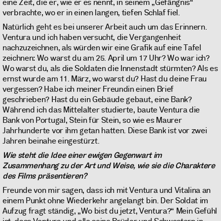
eine Zeit, die er, wie er es nennt, in seinem „Gefängnis“
verbrachte, wo er in einen langen, tiefen Schlaf fiel.
Natürlich geht es bei unserer Arbeit auch um das Erinnern.
Ventura und ich haben versucht, die Vergangenheit
nachzuzeichnen, als würden wir eine Grafik auf eine Tafel
zeichnen: Wo warst du am 25. April um 17 Uhr? Wo war ich?
Wo warst du, als die Soldaten die Innenstadt stürmten? Als es
ernst wurde am 11. März, wo warst du? Hast du deine Frau
vergessen? Habe ich meiner Freundin einen Brief
geschrieben? Hast du ein Gebäude gebaut, eine Bank?
Während ich das Mittelalter studierte, baute Ventura die
Bank von Portugal, Stein für Stein, so wie es Maurer
Jahrhunderte vor ihm getan hatten. Diese Bank ist vor zwei
Jahren beinahe eingestürzt.
Wie steht die Idee einer ewigen Gegenwart im
Zusammenhang zu der Art und Weise, wie sie die Charaktere
des Films präsentieren?
Freunde von mir sagen, dass ich mit Ventura und Vitalina an
einem Punkt ohne Wiederkehr angelangt bin. Der Soldat im
Aufzug fragt ständig, „Wo bist du jetzt, Ventura?“ Mein Gefühl