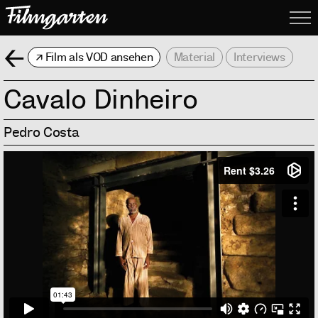
Filmgarte
Me
Zurück
Film als VOD ansehen
Material
Interviews
Cavalo Dinheiro
Pedro Costa
Info