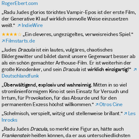
RogerEbert.com
„Radu Judes glorios törichtes Vampir-Epos ist der erste Film,
der Generative KI auf wirklich sinnvolle Weise einzusetzen
weiß.“
IndieWire
★★★★☆
„Ein cleveres, ungezügeltes, verweisreiches Spiel.“
Filmstarts.de
„Judes
Dracula
ist ein lautes, vulgäres, chaotisches
Bildergewitter und bildet damit unsere Gegenwart besser ab
als ein schön gemachter Arthouse-Film. Er ist weiterhin der
große Kinodenker, und sein
Dracula
ist
wirklich einzigartig!“
Deutschlandfunk
„
Überwältigend, explosiv und wahnsinnig.
Mitten in so viel
stromlinienförmigem Kino ist sein Einsatz für Versuch und
Irrtum, für Provokation, für das Absurde und für den
permanenten Exzess höchst willkommen.“
Otros Cine
„Schelmisch, verspielt, witzig und stellenweise brillant.“
Les
Inrocks
„Radu Judes
Dracula
, so merkt eine Figur an, hätte auch
Frankenstein
heißen können, da er aus unterschiedlichsten