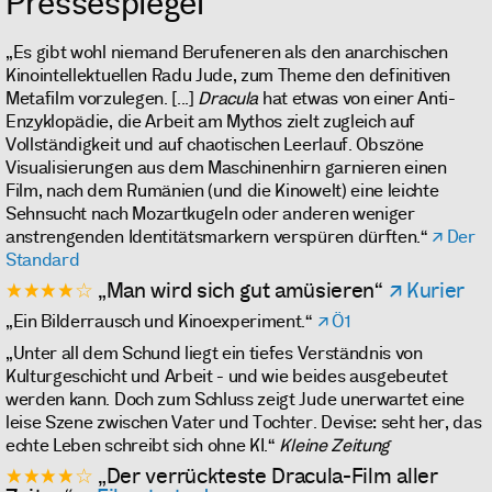
Pressespiegel
„Es gibt wohl niemand Berufeneren als den anarchischen
Kinointellektuellen Radu Jude, zum Theme den definitiven
Metafilm vorzulegen. [...]
Dracula
hat etwas von einer Anti-
Enzyklopädie, die Arbeit am Mythos zielt zugleich auf
Vollständigkeit und auf chaotischen Leerlauf. Obszöne
Visualisierungen aus dem Maschinenhirn garnieren einen
Film, nach dem Rumänien (und die Kinowelt) eine leichte
Sehnsucht nach Mozartkugeln oder anderen weniger
anstrengenden Identitätsmarkern verspüren dürften.“
Der
Standard
★★★★☆
„Man wird sich gut amüsieren“
Kurier
„Ein Bilderrausch und Kinoexperiment.“
Ö1
„Unter all dem Schund liegt ein tiefes Verständnis von
Kulturgeschicht und Arbeit - und wie beides ausgebeutet
werden kann. Doch zum Schluss zeigt Jude unerwartet eine
leise Szene zwischen Vater und Tochter. Devise: seht her, das
echte Leben schreibt sich ohne KI.“
Kleine Zeitung
★★★★☆
„Der verrückteste Dracula-Film aller