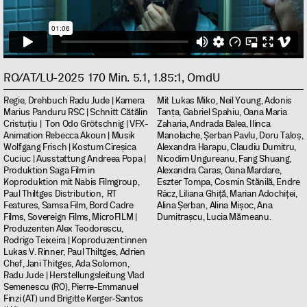
RO/AT/LU-2025 170 Min. 5.1, 1.85:1, OmdU
Regie, Drehbuch Radu Jude | Kamera
Mit Lukas Miko, Neil Young, Adonis
Marius Panduru RSC | Schnitt Cătălin
Tanța, Gabriel Spahiu, Oana Maria
Cristuțiu | Ton Odo Grötschnig | VFX-
Zaharia, Andrada Balea, Ilinca
Animation Rebecca Akoun | Musik
Manolache, Șerban Pavlu, Doru Taloș,
Wolfgang Frisch | Kostum Cireșica
Alexandra Harapu, Claudiu Dumitru,
Cuciuc | Ausstattung Andreea Popa |
Nicodim Ungureanu, Fang Shuang,
Produktion Saga Film in
Alexandra Caras, Oana Mardare,
Koproduktion mit Nabis Filmgroup,
Eszter Tompa, Cosmin Stănilă, Endre
Paul Thiltges Distribution, RT
Rácz, Liliana Ghiță, Marian Adochiței,
Features, Samsa Film, Bord Cadre
Alina Șerban, Alina Mișoc, Ana
Films, Sovereign Films, MicroFILM |
Dumitrașcu, Lucia Mărneanu.
Produzenten Alex Teodorescu,
Rodrigo Teixeira | Koproduzent:innen
Lukas V. Rinner, Paul Thiltges, Adrien
Chef, Jani Thitges, Ada Solomon,
Radu Jude | Herstellungsleitung Vlad
Semenescu (RO), Pierre-Emmanuel
Finzi (AT) und Brigitte Kerger-Santos