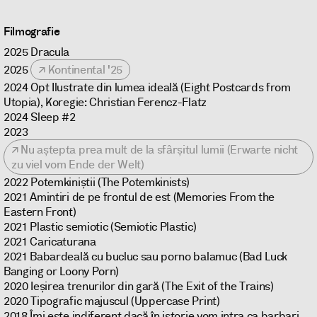
Filmografie
2025 Dracula
2025
Kontinental '25
2024 Opt Ilustrate din lumea ideală (Eight Postcards from
Utopia), Koregie: Christian Ferencz-Flatz
2024 Sleep #2
2023
Nu aștepta prea mult de la sfârșitul lumii (Erwarte nicht
zu viel vom Ende der Welt)
2022 Potemkiniștii (The Potemkinists)
2021 Amintiri de pe frontul de est (Memories From the
Eastern Front)
2021 Plastic semiotic (Semiotic Plastic)
2021 Caricaturana
2021 Babardeală cu bucluc sau porno balamuc (Bad Luck
Banging or Loony Porn)
2020 Ieșirea trenurilor din gară (The Exit of the Trains)
2020 Tipografic majuscul (Uppercase Print)
2018 Îmi este indiferent dacă în istorie vom intra ca barbari