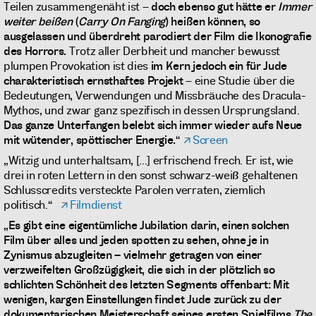
Teilen zusammengenäht ist –
doch ebenso gut hätte er
Immer
weiter beißen
(
Carry On Fanging
) heißen können, so
ausgelassen und überdreht parodiert der Film die Ikonografie
des Horrors.
Trotz aller Derbheit und mancher bewusst
plumpen Provokation ist dies
im Kern jedoch ein für Jude
charakteristisch ernsthaftes Projekt
– eine Studie über die
Bedeutungen, Verwendungen und Missbräuche des Dracula-
Mythos, und zwar ganz spezifisch in dessen Ursprungsland.
Das ganze Unterfangen belebt sich immer wieder aufs Neue
mit wütender, spöttischer Energie.
“
Screen
„Witzig und unterhaltsam, [...] erfrischend frech. Er ist, wie
drei in roten Lettern in den sonst schwarz-weiß gehaltenen
Schlusscredits versteckte Parolen verraten, ziemlich
politisch.“
Filmdienst
„Es gibt eine eigentümliche Jubilation darin, einen solchen
Film über alles und jeden spotten zu sehen, ohne je in
Zynismus abzugleiten – vielmehr getragen von einer
verzweifelten Großzügigkeit, die sich in der plötzlich so
schlichten Schönheit des letzten Segments offenbart: Mit
wenigen, kargen Einstellungen findet Jude zurück zu der
dokumentarischen Meisterschaft seines ersten Spielfilms
The