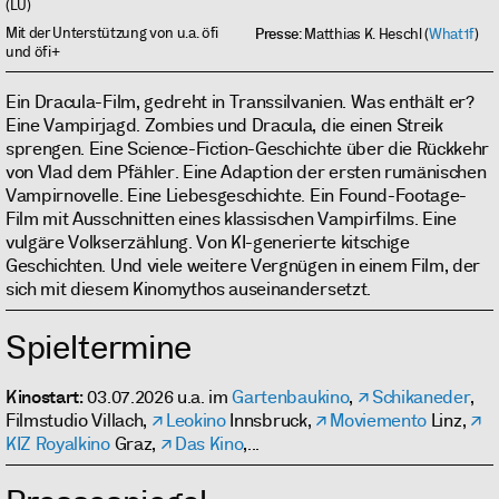
(LU)
Mit der Unterstützung von u.a. öfi
Presse
: Matthias K. Heschl (
What1f
)
und öfi+
Ein Dracula-Film, gedreht in Transsilvanien. Was enthält er?
Eine Vampirjagd. Zombies und Dracula, die einen Streik
sprengen. Eine Science-Fiction-Geschichte über die Rückkehr
von Vlad dem Pfähler. Eine Adaption der ersten rumänischen
Vampirnovelle. Eine Liebesgeschichte. Ein Found-Footage-
Film mit Ausschnitten eines klassischen Vampirfilms. Eine
vulgäre Volkserzählung. Von KI-generierte kitschige
Geschichten. Und viele weitere Vergnügen in einem Film, der
sich mit diesem Kinomythos auseinandersetzt.
Spieltermine
Kinostart
: 03.07.2026 u.a. im
Gartenbaukino
,
Schikaneder
,
Filmstudio Villach,
Leokino
Innsbruck,
Moviemento
Linz,
KIZ Royalkino
Graz,
Das Kino
,...