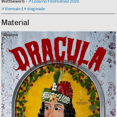
Wettbewerb -
Locarno Filmfestival 2025
Viennale
|
diagonale
Material