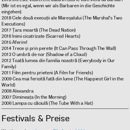
(Mir ist es egal, wenn wir als Barbaren in die Geschichte
eingehen)
2018 Cele două execuții ale Mareșalului (The Marshal’s Two
Executions)
2017 Țara moartă (The Dead Nation)
2016 Inimi cicatrizate (Scarred Hearts)
2015 Aferim!
2014 Trece și prin perete (It Can Pass Through The Wall)
2013 O umbră de nor (Shadow of a Cloud)
2012 Toată lumea din familia noastră (Everybody in Our
Family)
2011 Film pentru prieteni (A Film for Friends)
2009 Cea mai fericită fată din lume (The Happiest Girl in the
World)
2008 Alexandra
2007 Dimineața (In the Morning)
2006 Lampa cu căciulă (The Tube With a Hat)
Festivals & Preise