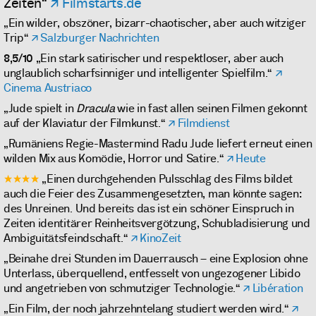
Zeiten“
Filmstarts.de
„Ein wilder, obszöner, bizarr-chaotischer, aber auch witziger
Trip“
Salzburger Nachrichten
8,5/10
„Ein stark satirischer und respektloser, aber auch
unglaublich scharfsinniger und intelligenter Spielfilm.“
Cinema Austriaco
„Jude spielt in
Dracula
wie in fast allen seinen Filmen gekonnt
auf der Klaviatur der Filmkunst.“
Filmdienst
„Rumäniens Regie-Mastermind Radu Jude liefert erneut einen
wilden Mix aus Komödie, Horror und Satire.“
Heute
★★★★
„Einen durchgehenden Pulsschlag des Films bildet
auch die Feier des Zusammengesetzten, man könnte sagen:
des Unreinen. Und bereits das ist ein schöner Einspruch in
Zeiten identitärer Reinheitsvergötzung, Schubladisierung und
Ambiguitätsfeindschaft.“
KinoZeit
„Beinahe drei Stunden im Dauerrausch – eine Explosion ohne
Unterlass, überquellend, entfesselt von ungezogener Libido
und angetrieben von schmutziger Technologie.“
Libération
„Ein Film, der noch jahrzehntelang studiert werden wird.“