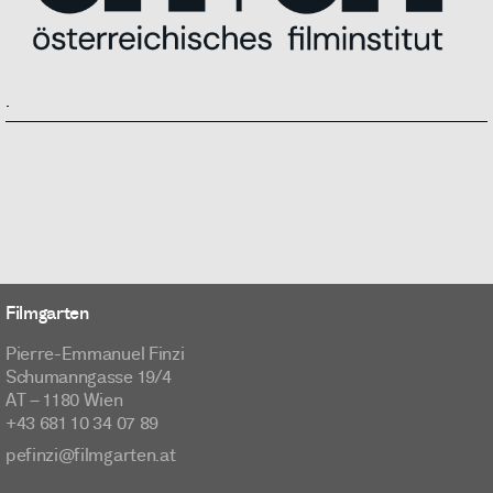
.
Filmgarten
Pierre-Emmanuel Finzi
Schumanngasse 19/4
AT – 1180 Wien
+43 681 10 34 07 89
pefinzi@filmgarten.at