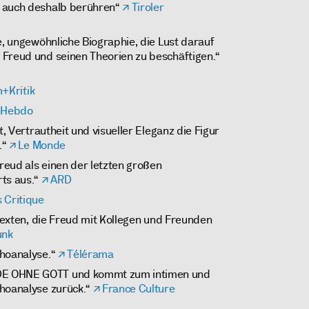
d auch deshalb berühren“
Tiroler
e, ungewöhnliche Biographie, die Lust darauf
 Freud und seinen Theorien zu beschäftigen.“
m+Kritik
e Hebdo
t, Vertrautheit und visueller Eleganz die Figur
.“
Le Monde
eud als einen der letzten großen
rts aus.“
ARD
 Critique
ftexten, die Freud mit Kollegen und Freunden
unk
choanalyse.“
Télérama
DE OHNE GOTT und kommt zum intimen und
choanalyse zurück.“
France Culture