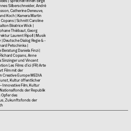
idès | Sprecher/innen Birgit
nnes Silberschneider, André
asson, Catherine Deneuve,
land Koch | Kamera Martin
Copans | Schnitt Caroline
alton Béatrice Wick |
phane Thiébaut, Georg
ektur Laurent Ripoll | Musik
| Deutsche Dialog Regie & -
ard Petschinka |
 Beratung Daniela Finzi |
Richard Copans, Anne
 Sinzinger und Vincent
ion Les Films d’ici (FR) Arte
t Film mit der
n Creative Europe MEDIA
nst, Kultur öffentlicher
 Innovative Film, Kultur
 Nationalfonds der Republik
s Opfer des
mus, Zukunftsfonds der
ch