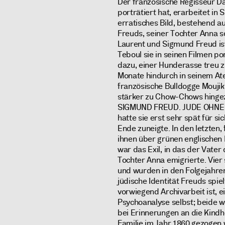
Der französische Regisseur Da
porträtiert hat, erarbeitet 
erratisches Bild, bestehend 
Freuds, seiner Tochter Anna s
Laurent und Sigmund Freud ist
Teboul sie in seinen Filmen po
dazu, einer Hunderasse treu z
Monate hindurch in seinem Ate
französische Bulldogge Moujik, 
stärker zu Chow-Chows hingezo
SIGMUND FREUD. JUDE OHNE GO
hatte sie erst sehr spät für si
Ende zuneigte. In den letzten,
ihnen über grünen englischen 
war das Exil, in das der Vate
Tochter Anna emigrierte. Vier
und wurden in den Folgejahren
jüdische Identität Freuds spie
vorwiegend Archivarbeit ist, ei
Psychoanalyse selbst; beide 
bei Erinnerungen an die Kindhe
Familie im Jahr 1860 gezogen 