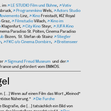
a. im
LE STUDIO Film und Bühne
,
Votiv
sbruck,
Programmkino
Wels,
Actors Studio
Moviemento
Linz,
Kino
Freistadt, KIZ Royal
o
Graz,
Filmstudio
Villach,
Kino im
o
Klagenfurt,
City Kino
Steyr,
JUFA Kino
nema Paradiso St. Pölten, Cinema Paradiso
lub
Bozen, St. Stefan ob Stainz
Stiegler
n
,
FKC c/o Cinema Dornbirn
,
Breitenseer
der
Sigmund Freud Museum
und der
nifrance und gefördert vom BMKÖS.
el
en. […] Wenn auf einen Film das Wort „Kleinod“
entiöse Näherung.“
Die Furche
Biografie, die […] tatsächlich ein Bild von