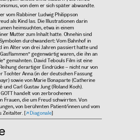
onismus, von dem er sich später abwandte.
r vom Rabbiner Ludwig Philippson
ud als Kind las. Die Illustrationen darin
räumen heimsuchten, etwa in einem
iner Mutter zum Inhalt hatte. Ohnehin sind
n Symbolen durchwandert: Vom Bahnhof in
d im Alter von drei Jahren passiert hatte und
Gasflammen“ gegenwärtig waren, die ihn an
le“ gemahnten. David Tebouls Film ist eine
Reihung derartiger Eindrücke – nicht nur von
er Tochter Anna (in der deutschen Fassung
mayr) sowie von Marie Bonaparte (Catherine
 und Carl Gustav Jung (Roland Koch).
OTT handelt von zerbrochenen
 Frauen, die um Freud schwirrten. Von
ungen, von berühmten Patient/innen und vom
 Zeitalter. [
Diagonale
]
e