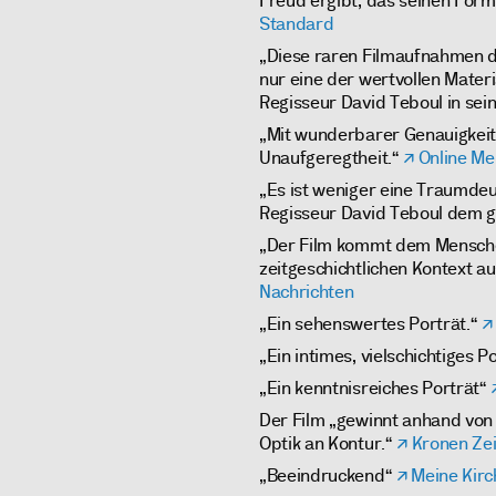
Freud ergibt, das seinen Form
Standard
„Diese raren Filmaufnahmen d
nur eine der wertvollen Mater
Regisseur David Teboul in s
„Mit wunderbarer Genauigkeit,
Unaufgeregtheit.“
Online Me
„Es ist weniger eine Traumdeu
Regisseur David Teboul dem 
„Der Film kommt dem Menschen
zeitgeschichtlichen Kontext a
Nachrichten
„Ein sehenswertes Porträt.“
„Ein intimes, vielschichtiges Po
„Ein kenntnisreiches Porträt“
Der Film „gewinnt anhand vo
Optik an Kontur.“
Kronen Ze
„Beeindruckend“
Meine Kirc