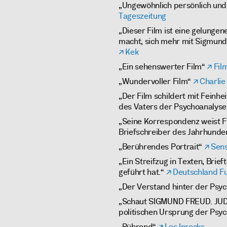
„Ungewöhnlich persönlich un
Tageszeitung
„Dieser Film ist eine gelungen
macht, sich mehr mit Sigmund
Kek
„Ein sehenswerter Film“
Fil
„Wundervoller Film“
Charli
„Der Film schildert mit Feinhei
des Vaters der Psychoanalyse
„Seine Korrespondenz weist Fr
Briefschreiber des Jahrhunde
„Berührendes Portrait“
Sens
„Ein Streifzug in Texten, Brie
geführt hat.“
Deutschland F
„Der Verstand hinter der Psy
„Schaut SIGMUND FREUD. JU
politischen Ursprung der Psy
„Rührend“
Les Inrocks