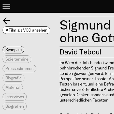
Menu
Zurück
Sigmund 
Film als VOD ansehen
ohne Got
Synopsis
David Teboul
Spieltermine
Im Wien der Jahrhundertwende
bahnbrechender Sigmund Freud
Pressestimmen
London gezwungen wird. Ein in
Biografie
Perspektive seiner Tochter A
Texten basiert, und eine Befra
Material
Bisher unveröffentlichte Arch
genialen Denker, sondern auch
Interviews
unterschiedlichen Facetten.
Biografien