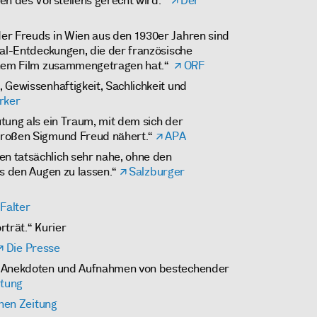
en des Vorstellens gerecht wird.“
Der
er Freuds in Wien aus den 1930er Jahren sind
ial-Entdeckungen, die der französische
einem Film zusammengetragen hat.“
ORF
 Gewissenhaftigkeit, Sachlichkeit und
rker
tung als ein Traum, mit dem sich der
großen Sigmund Freud nähert.“
APA
 tatsächlich sehr nahe, ohne den
us den Augen zu lassen.“
Salzburger
Falter
rträt.“ Kurier
Die Presse
n Anekdoten und Aufnahmen von bestechender
itung
hen Zeitung