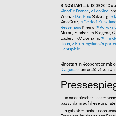
KINOSTART
: ab 18.09.2020 u.
Kino/De France
,
LeoKino
Inn
Wien,
Das Kino
Salzburg,
Kino Graz,
Geidorf Kunstkin
Kesselhaus
Krems,
Volkskin
Murau, FilmForum Bregenz, Ci
Baden, FKC Dornbirn,
Filmc
Haus
,
Frühlingskino Augarte
Lichtspiele
Kinostart in Kooperation mit 
Diagonale
, unterstützt von U
Pressespieg
„Ein cineastischer Leckerbiss
passt, dann auf diese unprät
„Es gab aber bisher noch keine 