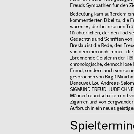
Freuds Sympathien für den Zi
Bedeutung kam außerdem eine
kommentierten Bibel zu, die Fre
waren es, die ihn in seinen T
fürchterlichen, der den Tod se
Gedächtnis und Schriften vo
Breslau ist die Rede, den Freu
von dem ihm noch immer „die 
„brennende Geister in der Höl
chronologische, dennoch lose 
Freud, sondern auch von sein
gesprochen von Birgit Minich
Deneuve), Lou Andreas-Salomé
SIGMUND FREUD. JUDE OHNE G
Männerfreundschaften und von
Zigarren und von Bergwander
Aufbruch in ein neues geistiges
Spieltermin