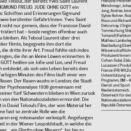
vid Teboul, der bereits Yves Saint Laurent
François Prodrom
Minichmayr, Joha
in SIGMUND FREUD. JUDE OHNE GOTT ein
Jung, Andrea Jon
aus Schriften und Erinnerungen Sigmund
Sylvie Rohrer, Ro
owie berühmter Gefährt/innen. Yves Saint
Roux und Richard 
 nicht nur gemein, dass der Franzose David
Detournay | Origin
Tonmischung Sté
rträtiert hat – beide neigten offenbar auch
Tomandl |Farbkorr
u bleiben. Als Teboul Laurent über drei
Mathieu Lamboley 
lier filmte, begegnete ihm dort die
Bearbeitung Eberh
die dritte ihrer Art. Freud fühlte sich indes
Wissenschaftliche
Produzent/innen 
gen, die ihn an kleine Löwen erinnerten. In
Cohen-Solal, Ebba
TT heißen sie Jofie und Lün, und Freud
Lucassen | Produkt
ch entdeckt, als sich sein Leben bereits dem
France (FR) WILDar
 farbigen Minuten des Films läuft einer von
Unterstützung vo
Rasen. Der Rasen wuchs in London; die Stadt
Programm, BM – Ku
Dienst und Sport –
r der Psychoanalyse 1938 gemeinsam mit
Niederösterreich,
 seiner fünf Schwestern blieben in Wien zurück
Österreich für de
 von den Nationalsozialisten ermordet. Die
Nationalsozialis
lt in David Tebouls Film, der vom Material her
Republik Österrei
ne fast so zentrale Rolle wie die
waren eng miteinander verknüpft. Angefangen
it in der Wiener Leopoldstadt, in welche die
war, „ein Ghetto ohne Mauern“, bis hin zu