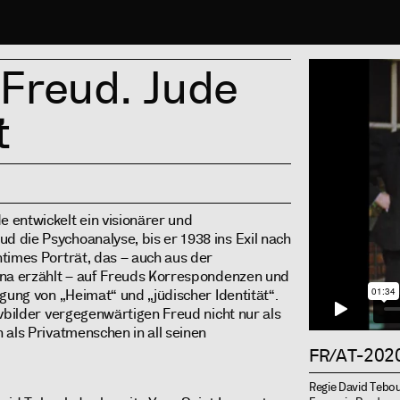
Info
Freud. Jude
t
 entwickelt ein visionärer und
 die Psychoanalyse, bis er 1938 ins Exil nach
times Porträt, das – auch aus der
nna erzählt – auf Freuds Korrespondenzen und
gung von „Heimat“ und „jüdischer Identität“.
ivbilder vergegenwärtigen Freud nicht nur als
 als Privatmenschen in all seinen
FR/AT-2020
Regie David Tebou