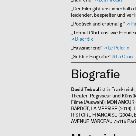
„Der Film gibt uns, innerhalb 
leidender, bespielter und verl
„Poetisch und erstmalig.“
Ps
„Teboul führt uns, wie Freud 
Diacritik
„Faszinierend“
Le Pelerin
„Subtile Biografie“
La Croix
Biografie
David Teboul
ist in Frankreich
Theater-Regisseur und Künstle
Filme (Auswahl): MON AMOUR (
BARDOT, LA MÉPRISE (2014), L
HISTOIRE FRANCAISE (2004), 
AVENUE MARCEAU 75116 Paris