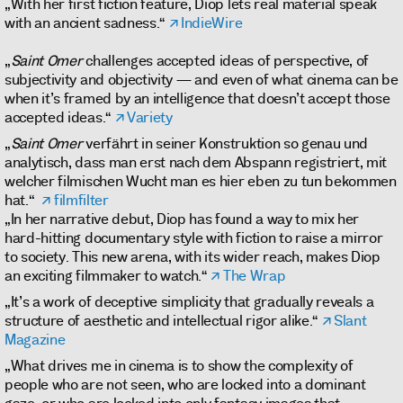
„With her first fiction feature, Diop lets real material speak
with an ancient sadness.“
IndieWire
„
Saint Omer
challenges accepted ideas of perspective, of
subjectivity and objectivity — and even of what cinema can be
when it’s framed by an intelligence that doesn’t accept those
accepted ideas.“
Variety
„
Saint Omer
verfährt in seiner Konstruktion so genau und
analytisch, dass man erst nach dem Abspann registriert, mit
welcher filmischen Wucht man es hier eben zu tun bekommen
hat.‘‘
filmfilter
„In her narrative debut, Diop has found a way to mix her
hard-hitting documentary style with fiction to raise a mirror
to society. This new arena, with its wider reach, makes Diop
an exciting filmmaker to watch.“
The Wrap
„It’s a work of deceptive simplicity that gradually reveals a
structure of aesthetic and intellectual rigor alike.“
Slant
Magazine
„What drives me in cinema is to show the complexity of
people who are not seen, who are locked into a dominant