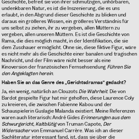
Geschichte, befreit sie von ihrer schmutzigen, unhörbaren,
undenkbaren Natur, es ist die Inszenierung, die es uns
erlaubt, in den Abgrund dieser Geschichte zu blicken und
daraus ein größeres Wissen, ein größeres Verständnis für
uns selbst zu ziehen, ihr zu vergeben, allen Müttern zu
vergeben, allen unseren Müttern. Es ist die Geschichte von
Rama, die dies möglich macht, in der Identifikation, die sie
dem Zuschauer ermöglicht. Ohne sie, diese fiktive Figur, wäre
es nicht mehr als die Geschichte einer banalen und tragischen
Nachricht, und der Film wäre nicht besser als eine
Kinoversion der französischen Fernsehsendung
Führen Sie
den Angeklagten herein
.
Haben Sie an das Genre des „Gerichtsdramas“ gedacht?
Ja, ein wenig, natürlich an Clouzots
Die Wahrheit
. Die von
Bardot gespielte Figur hat mir geholfen, diese Laurence Coly
zu kreieren, die zwischen Fabienne Kabou und der
Schauspielerin Guslagie Malanda existiert. Meine Referenzen
waren auch literarisch: André Gides
Erinnerungen aus dem
Schwurgericht
,
Kaltblütig
von Truman Capote,
Der
Widersacher
von Emmanuel Carrère. Was ich an dieser
Sachliteratur interessant fand, ist, dass sie über die