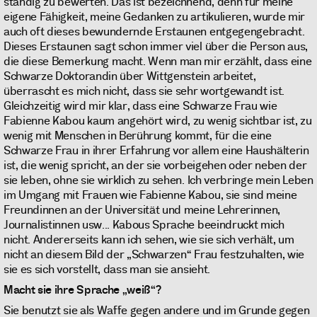
ständig zu bewerten. Das ist bezeichnend, denn für meine
eigene Fähigkeit, meine Gedanken zu artikulieren, wurde mir
auch oft dieses bewundernde Erstaunen entgegengebracht.
Dieses Erstaunen sagt schon immer viel über die Person aus,
die diese Bemerkung macht. Wenn man mir erzählt, dass eine
Schwarze Doktorandin über Wittgenstein arbeitet,
überrascht es mich nicht, dass sie sehr wortgewandt ist.
Gleichzeitig wird mir klar, dass eine Schwarze Frau wie
Fabienne Kabou kaum angehört wird, zu wenig sichtbar ist, zu
wenig mit Menschen in Berührung kommt, für die eine
Schwarze Frau in ihrer Erfahrung vor allem eine Haushälterin
ist, die wenig spricht, an der sie vorbeigehen oder neben der
sie leben, ohne sie wirklich zu sehen. Ich verbringe mein Leben
im Umgang mit Frauen wie Fabienne Kabou, sie sind meine
Freundinnen an der Universität und meine Lehrerinnen,
Journalistinnen usw... Kabous Sprache beeindruckt mich
nicht. Andererseits kann ich sehen, wie sie sich verhält, um
nicht an diesem Bild der „Schwarzen“ Frau festzuhalten, wie
sie es sich vorstellt, dass man sie ansieht.
Macht sie ihre Sprache „weiß“?
Sie benutzt sie als Waffe gegen andere und im Grunde gegen