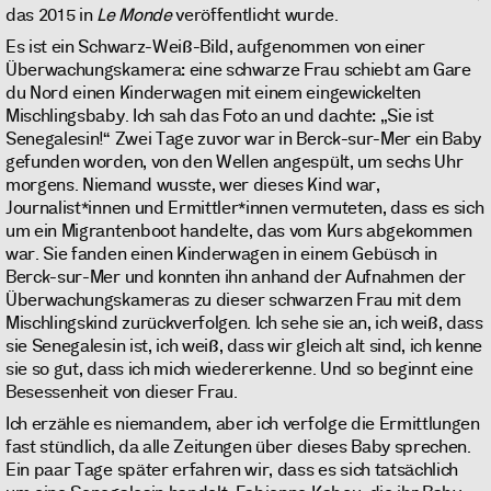
das 2015 in
Le Monde
veröffentlicht wurde.
Es ist ein Schwarz-Weiß-Bild, aufgenommen von einer
Überwachungskamera: eine schwarze Frau schiebt am Gare
du Nord einen Kinderwagen mit einem eingewickelten
Mischlingsbaby. Ich sah das Foto an und dachte: „Sie ist
Senegalesin!“ Zwei Tage zuvor war in Berck-sur-Mer ein Baby
gefunden worden, von den Wellen angespült, um sechs Uhr
morgens. Niemand wusste, wer dieses Kind war,
Journalist*innen und Ermittler*innen vermuteten, dass es sich
um ein Migrantenboot handelte, das vom Kurs abgekommen
war. Sie fanden einen Kinderwagen in einem Gebüsch in
Berck-sur-Mer und konnten ihn anhand der Aufnahmen der
Überwachungskameras zu dieser schwarzen Frau mit dem
Mischlingskind zurückverfolgen. Ich sehe sie an, ich weiß, dass
sie Senegalesin ist, ich weiß, dass wir gleich alt sind, ich kenne
sie so gut, dass ich mich wiedererkenne. Und so beginnt eine
Besessenheit von dieser Frau.
Ich erzähle es niemandem, aber ich verfolge die Ermittlungen
fast stündlich, da alle Zeitungen über dieses Baby sprechen.
Ein paar Tage später erfahren wir, dass es sich tatsächlich