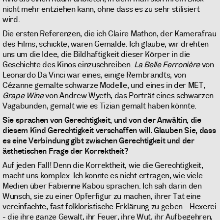
nicht mehr entziehen kann, ohne dass es zu sehr stilisiert
wird.
Die ersten Referenzen, die ich Claire Mathon, der Kamerafrau
des Films, schickte, waren Gemälde. Ich glaube, wir drehten
uns um die Idee, die Bildhaftigkeit dieser Körper in die
Geschichte des Kinos einzuschreiben.
La Belle Ferronière
von
Leonardo Da Vinci war eines, einige Rembrandts, von
Cézanne gemalte schwarze Modelle, und eines in der MET,
Grape Wine
von Andrew Wyeth, das Porträt eines schwarzen
Vagabunden, gemalt wie es Tizian gemalt haben könnte.
Sie sprachen von Gerechtigkeit, und von der Anwältin, die
diesem Kind Gerechtigkeit verschaffen will. Glauben Sie, dass
es eine Verbindung gibt zwischen Gerechtigkeit und der
ästhetischen Frage der Korrektheit?
Auf jeden Fall! Denn die Korrektheit, wie die Gerechtigkeit,
macht uns komplex. Ich konnte es nicht ertragen, wie viele
Medien über Fabienne Kabou sprachen. Ich sah darin den
Wunsch, sie zu einer Opferfigur zu machen, ihrer Tat eine
vereinfachte, fast folkloristische Erklärung zu geben - Hexerei
- die ihre ganze Gewalt, ihr Feuer, ihre Wut, ihr Aufbegehren,