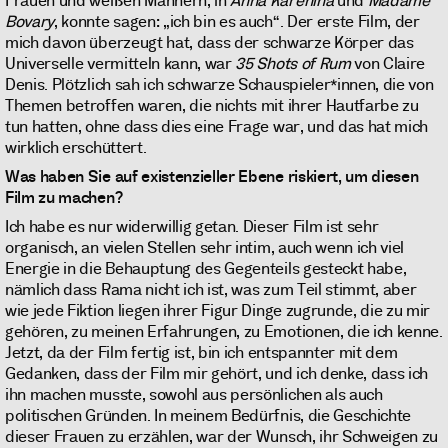
Frauen und weißen Männern, in
Anna Karenina
und
Madame
Bovary
, konnte sagen: „ich bin es auch“. Der erste Film, der
mich davon überzeugt hat, dass der schwarze Körper das
Universelle vermitteln kann, war
35 Shots of Rum
von Claire
Denis. Plötzlich sah ich schwarze Schauspieler*innen, die von
Themen betroffen waren, die nichts mit ihrer Hautfarbe zu
tun hatten, ohne dass dies eine Frage war, und das hat mich
wirklich erschüttert.
Was haben Sie auf existenzieller Ebene riskiert, um diesen
Film zu machen?
Ich habe es nur widerwillig getan. Dieser Film ist sehr
organisch, an vielen Stellen sehr intim, auch wenn ich viel
Energie in die Behauptung des Gegenteils gesteckt habe,
nämlich dass Rama nicht ich ist, was zum Teil stimmt, aber
wie jede Fiktion liegen ihrer Figur Dinge zugrunde, die zu mir
gehören, zu meinen Erfahrungen, zu Emotionen, die ich kenne.
Jetzt, da der Film fertig ist, bin ich entspannter mit dem
Gedanken, dass der Film mir gehört, und ich denke, dass ich
ihn machen musste, sowohl aus persönlichen als auch
politischen Gründen. In meinem Bedürfnis, die Geschichte
dieser Frauen zu erzählen, war der Wunsch, ihr Schweigen zu