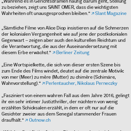
„Während es in Gerichtsdramen häufig darum geht, Stellung
zu beziehen, zeigt uns SAINT OMER, dass die wichtigsten
Wahrheiten oft unausgesprochen bleiben.“
Slant Magazine
„Sämtliche Filme von Alice Diop insistieren auf die Schmerzen
der kolonialen Vergangenheit wie auf jene der postkolonialen
Gegenwart – zeigen aber auch den kulturellen Reichtum und
die Verantwortung, die aus der Auseinandersetzung mit
diesem Erbe erwächst.“
Berliner Zeitung
„Eine Wortspielkette, die sich von dieser ersten Szene bis
zum Ende des Films windet, deutet auf die zentrale Motivik:
von mer (Meer) zu mère (Mutter) zu chimère (Schimäre,
Wahnvorstellung).“
Perlentaucher, Nikolaus Perneczky
„Fasziniert von einem wahren Fall aus dem Jahre 2016, gelingt
ihr ein sehr intimer Justizthriller, der nüchtern von wenig
erzählten Schicksalen erzählt, in dem er oft nur auf die
Gesichter zweier aus dem Senegal stammender Frauen
draufhält.“
Outnow.ch