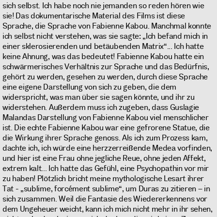
sich selbst. Ich habe noch nie jemanden so reden hören wie
sie! Das dokumentarische Material des Films ist diese
Sprache, die Sprache von Fabienne Kabou. Manchmal konnte
ich selbst nicht verstehen, was sie sagte: „Ich befand mich in
einer sklerosierenden und betäubenden Matrix“... Ich hatte
keine Ahnung, was das bedeutet! Fabienne Kabou hatte ein
schwärmerisches Verhältnis zur Sprache und das Bedürfnis,
gehört zu werden, gesehen zu werden, durch diese Sprache
eine eigene Darstellung von sich zu geben, die dem
widerspricht, was man über sie sagen könnte, und ihr zu
widerstehen. Außerdem muss ich zugeben, dass Guslagie
Malandas Darstellung von Fabienne Kabou viel menschlicher
ist. Die echte Fabienne Kabou war eine gefrorene Statue, die
die Wirkung ihrer Sprache genoss. Als ich zum Prozess kam,
dachte ich, ich würde eine herzzerreißende Medea vorfinden,
und hier ist eine Frau ohne jegliche Reue, ohne jeden Affekt,
extrem kalt... Ich hatte das Gefühl, eine Psychopathin vor mir
zu haben! Plötzlich bricht meine mythologische Lesart ihrer
Tat - „sublime, forcément sublime“, um Duras zu zitieren – in
sich zusammen. Weil die Fantasie des Wiedererkennens vor
dem Ungeheuer weicht, kann ich mich nicht mehr in ihr sehen,