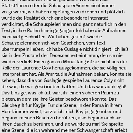
Statist*innen oder die Schauspieler*innen nicht immer
vorgewarnt, wir haben angefangen zu drehen und plötzlich
wurde die Realität durch eine besondere Intensität
verdichtet, die Schauspielerinnen sind ganz natürlich in den
Text, in ihre Rollen hineingegangen. Ich habe die Aufnahmen
nicht viel geschnitten. Wir haben gefilmt, wie die
Schauspielerinnen sich vom Geschehen, vom Text
überrumpeln ließen. Ich habe Guslagie nicht dirigiert. Ich ließ
sie in den Zustand der Besessenheit eintreten, den sie nie
wieder verließ. Einen ganzen Monat lang ist sie nicht aus der
Rolle der Laurence Coly herausgekommen, die sie völlig neu
interpretiert hat. Als Amrita die Aufnahmen bekam, konnte sie
sehen, dass die von Guslagie gespielte Laurence Coly nicht
die war, die wir geschrieben hatten. Und das war auch egal!
Das Einzige, was ich tat, war, ihr einen sicheren Raum zu
bieten, in dem sie ihre Geister beschwören konnte. Das
Gleiche gilt für Kayije. Für die Szene, in der Rama in ihrem
Hotelzimmer weint, setzte ich mich Kayije gegenüber und
begann, meinen Bauch zu berühren, also begann auch sie,
ihren Bauch zu berühren, und sie wurde zu mir! Sie spielte
eine Szene, die ich während meiner Schwangerschaft erlebt