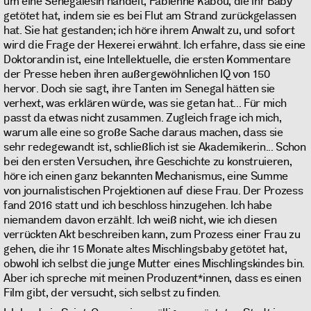
um eine Senegalesin handelt, Fabienne Kabou, die ihr Baby
getötet hat, indem sie es bei Flut am Strand zurückgelassen
hat. Sie hat gestanden; ich höre ihrem Anwalt zu, und sofort
wird die Frage der Hexerei erwähnt. Ich erfahre, dass sie eine
Doktorandin ist, eine Intellektuelle, die ersten Kommentare
der Presse heben ihren außergewöhnlichen IQ von 150
hervor. Doch sie sagt, ihre Tanten im Senegal hätten sie
verhext, was erklären würde, was sie getan hat... Für mich
passt da etwas nicht zusammen. Zugleich frage ich mich,
warum alle eine so große Sache daraus machen, dass sie
sehr redegewandt ist, schließlich ist sie Akademikerin... Schon
bei den ersten Versuchen, ihre Geschichte zu konstruieren,
höre ich einen ganz bekannten Mechanismus, eine Summe
von journalistischen Projektionen auf diese Frau. Der Prozess
fand 2016 statt und ich beschloss hinzugehen. Ich habe
niemandem davon erzählt. Ich weiß nicht, wie ich diesen
verrückten Akt beschreiben kann, zum Prozess einer Frau zu
gehen, die ihr 15 Monate altes Mischlingsbaby getötet hat,
obwohl ich selbst die junge Mutter eines Mischlingskindes bin.
Aber ich spreche mit meinen Produzent*innen, dass es einen
Film gibt, der versucht, sich selbst zu finden.