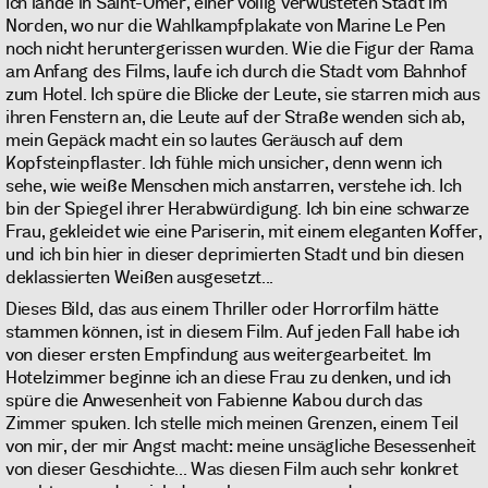
Ich lande in Saint-Omer, einer völlig verwüsteten Stadt im
Norden, wo nur die Wahlkampfplakate von Marine Le Pen
noch nicht heruntergerissen wurden. Wie die Figur der Rama
am Anfang des Films, laufe ich durch die Stadt vom Bahnhof
zum Hotel. Ich spüre die Blicke der Leute, sie starren mich aus
ihren Fenstern an, die Leute auf der Straße wenden sich ab,
mein Gepäck macht ein so lautes Geräusch auf dem
Kopfsteinpflaster. Ich fühle mich unsicher, denn wenn ich
sehe, wie weiße Menschen mich anstarren, verstehe ich. Ich
bin der Spiegel ihrer Herabwürdigung. Ich bin eine schwarze
Frau, gekleidet wie eine Pariserin, mit einem eleganten Koffer,
und ich bin hier in dieser deprimierten Stadt und bin diesen
deklassierten Weißen ausgesetzt...
Dieses Bild, das aus einem Thriller oder Horrorfilm hätte
stammen können, ist in diesem Film. Auf jeden Fall habe ich
von dieser ersten Empfindung aus weitergearbeitet. Im
Hotelzimmer beginne ich an diese Frau zu denken, und ich
spüre die Anwesenheit von Fabienne Kabou durch das
Zimmer spuken. Ich stelle mich meinen Grenzen, einem Teil
von mir, der mir Angst macht: meine unsägliche Besessenheit
von dieser Geschichte... Was diesen Film auch sehr konkret