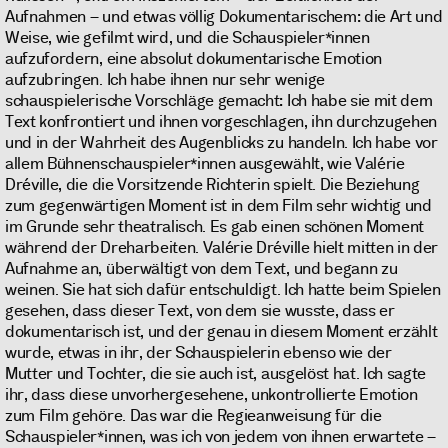
Aufnahmen – und etwas völlig Dokumentarischem: die Art und
Weise, wie gefilmt wird, und die Schauspieler*innen
aufzufordern, eine absolut dokumentarische Emotion
aufzubringen. Ich habe ihnen nur sehr wenige
schauspielerische Vorschläge gemacht: Ich habe sie mit dem
Text konfrontiert und ihnen vorgeschlagen, ihn durchzugehen
und in der Wahrheit des Augenblicks zu handeln. Ich habe vor
allem Bühnenschauspieler*innen ausgewählt, wie Valérie
Dréville, die die Vorsitzende Richterin spielt. Die Beziehung
zum gegenwärtigen Moment ist in dem Film sehr wichtig und
im Grunde sehr theatralisch. Es gab einen schönen Moment
während der Dreharbeiten. Valérie Dréville hielt mitten in der
Aufnahme an, überwältigt von dem Text, und begann zu
weinen. Sie hat sich dafür entschuldigt. Ich hatte beim Spielen
gesehen, dass dieser Text, von dem sie wusste, dass er
dokumentarisch ist, und der genau in diesem Moment erzählt
wurde, etwas in ihr, der Schauspielerin ebenso wie der
Mutter und Tochter, die sie auch ist, ausgelöst hat. Ich sagte
ihr, dass diese unvorhergesehene, unkontrollierte Emotion
zum Film gehöre. Das war die Regieanweisung für die
Schauspieler*innen, was ich von jedem von ihnen erwartete –