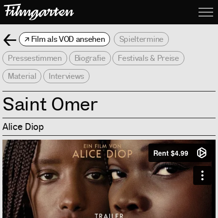
Filmgarte
Me
Zurück
Film als VOD ansehen
Spieltermine
Pressestimmen
Biografie
Festivals & Preise
Material
Interviews
Saint Omer
Alice Diop
Info