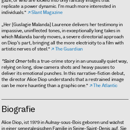
gaze, or who are locked into only fantasy images that
replicate a power dynamic. I’m much more interested in
individuals.“
Slant Magazine
„Her [Guslagie Malanda] Laurence delivers her testimony in
impassive, uninflected tones, in exceptionally long takes in
which Malanda barely moves, a severe directorial approach
on Diop’s part, bringing all the more electricity to a film with
artistic nerves of steel.“
The Guardian
"Saint Omer
tells a true-crime story in an unusually quiet way,
relying on long, slow camera shots and heavy pauses to
deliver its emotional punches. In this narrative-fiction debut,
the director Alice Diop understands that a restrained image
can be more haunting than a graphic one.“
The Atlantic
Biografie
Alice Diop, ist 1979 in Aulnay-sous-Bois geboren und wächst
in einer senegalesischen Familie in Seine-Saint-Denis auf. Sie