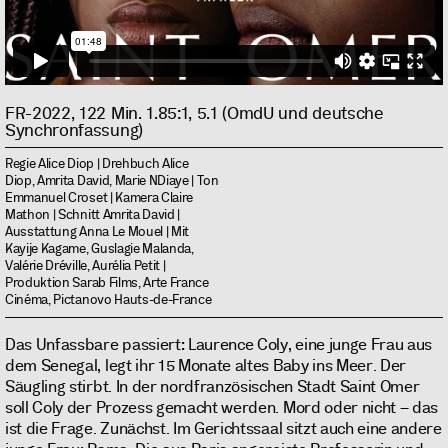
FR-2022, 122 Min. 1.85:1, 5.1 (OmdU und deutsche
Synchronfassung)
Regie Alice Diop | Drehbuch Alice
Diop, Amrita David, Marie NDiaye | Ton
Emmanuel Croset | Kamera Claire
Mathon | Schnitt Amrita David |
Ausstattung Anna Le Mouel | Mit
Kayije Kagame, Guslagie Malanda,
Valérie Dréville, Aurélia Petit |
Produktion Sarab Films, Arte France
Cinéma, Pictanovo Hauts-de-France
Das Unfassbare passiert: Laurence Coly, eine junge Frau aus
dem Senegal, legt ihr 15 Monate altes Baby ins Meer. Der
Säugling stirbt. In der nordfranzösischen Stadt Saint Omer
soll Coly der Prozess gemacht werden. Mord oder nicht – das
ist die Frage. Zunächst. Im Gerichtssaal sitzt auch eine andere