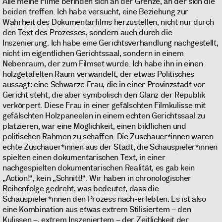
Alle meine Filme befinden sich an der Grenze, an der sich die
beiden treffen. Ich habe versucht, eine Beziehung zur
Wahrheit des Dokumentarfilms herzustellen, nicht nur durch
den Text des Prozesses, sondern auch durch die
Inszenierung. Ich habe eine Gerichtsverhandlung nachgestellt,
nicht im eigentlichen Gerichtssaal, sondern in einem
Nebenraum, der zum Filmset wurde. Ich habe ihn in einen
holzgetäfelten Raum verwandelt, der etwas Politisches
aussagt: eine Schwarze Frau, die in einer Provinzstadt vor
Gericht steht, die aber symbolisch den Glanz der Republik
verkörpert. Diese Frau in einer gefälschten Filmkulisse mit
gefälschten Holzpaneelen in einem echten Gerichtssaal zu
platzieren, war eine Möglichkeit, einen bildlichen und
politischen Rahmen zu schaffen. Die Zuschauer*innen waren
echte Zuschauer*innen aus der Stadt, die Schauspieler*innen
spielten einen dokumentarischen Text, in einer
nachgespielten dokumentarischen Realität, es gab kein
„Action!“, kein „Schnitt!“. Wir haben in chronologischer
Reihenfolge gedreht, was bedeutet, dass die
Schauspieler*innen den Prozess nach-erlebten. Es ist also
eine Kombination aus etwas extrem Stilisiertem – den
Kulissen –, extrem Inszeniertem – der Zeitlichkeit der