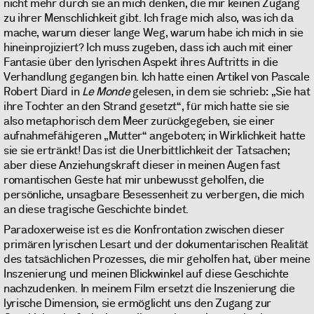
nicht mehr durch sie an mich denken, die mir keinen Zugang
zu ihrer Menschlichkeit gibt. Ich frage mich also, was ich da
mache, warum dieser lange Weg, warum habe ich mich in sie
hineinprojiziert? Ich muss zugeben, dass ich auch mit einer
Fantasie über den lyrischen Aspekt ihres Auftritts in die
Verhandlung gegangen bin. Ich hatte einen Artikel von Pascale
Robert Diard in
Le Monde
gelesen, in dem sie schrieb: „Sie hat
ihre Tochter an den Strand gesetzt“, für mich hatte sie sie
also metaphorisch dem Meer zurückgegeben, sie einer
aufnahmefähigeren „Mutter“ angeboten; in Wirklichkeit hatte
sie sie ertränkt! Das ist die Unerbittlichkeit der Tatsachen;
aber diese Anziehungskraft dieser in meinen Augen fast
romantischen Geste hat mir unbewusst geholfen, die
persönliche, unsagbare Besessenheit zu verbergen, die mich
an diese tragische Geschichte bindet.
Paradoxerweise ist es die Konfrontation zwischen dieser
primären lyrischen Lesart und der dokumentarischen Realität
des tatsächlichen Prozesses, die mir geholfen hat, über meine
Inszenierung und meinen Blickwinkel auf diese Geschichte
nachzudenken. In meinem Film ersetzt die Inszenierung die
lyrische Dimension, sie ermöglicht uns den Zugang zur