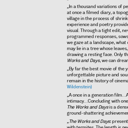
„
In a thousand variations of
at once a filmed diary, a top
village in the process of shrink
experience and poetry provided
visual. Through a tight edit, n
programmed responses, sows i
we gaze at a landscape, what 
may lie in a tree whose leaves,
drawing a resting face. Only t
Works and Days
, we can drea
„
By far the best movie of the
unforgettable picture and soun
remain in the history of cinem
Wildenstein)
„
A once in a generation film…A
intimacy…Concluding with one o
The Works and Days
is a dens
ground-shattering achieveme
„The Works and Days
: present
with termites. The length is ne