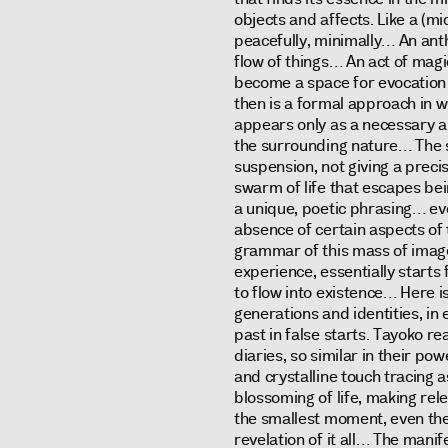
objects and affects. Like a (mi
peacefully, minimally… An ant
flow of things… An act of mag
become a space for evocation
then is a formal approach in w
appears only as a necessary 
the surrounding nature… The st
suspension, not giving a precis
swarm of life that escapes bei
a unique, poetic phrasing… ev
absence of certain aspects of
grammar of this mass of imag
experience, essentially starts 
to flow into existence… Here i
generations and identities, in 
past in false starts. Tayoko r
diaries, so similar in their po
and crystalline touch tracing 
blossoming of life, making rel
the smallest moment, even the
revelation of it all… The mani