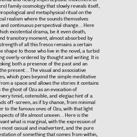
cro) family cosmology that slowly reveals itself,
hropological and metaphysical ritual on the
ical realism where the sounds themselves
 and continuous perspectival change… Here
hich existential drama, be it even death,
and transitory moment, almost absorbed by
rength of all this fresco remains a certain
e shape to those who live in the novel, a turbid
ng overly-ordered by thought and writing. It is
oking both a presence of the past and an
 the present… The visual and associative
es, which goes beyond the simple meditative
from a space and allows the stories it contains
s the ghost of Ozu as an evocation of
every timid, ostensible, and elegiac hint of a
eads off-screen, as if by chance, from minimal
wer to the famous ones of Ozu, with that light
aspects of life almost unseen… Here is the
evant what is marginal, with the expression of
 most casual and inadvertent, and the pure
festation of something that comes from within,