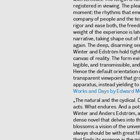
registered in viewing. The p
moment: the rhythms that emer
company of people and the tex
rigor and ease both, the freed
weight of the experience is lat
narrative, taking shape out of 
again. The deep, disarming sen
Winter and Edström hold tight 
canvas of reality. The form exi
legible, and transmissible, and
Hence the default orientation o
transparent viewpoint that gro
apparatus, instead yielding to
Works and Days by Edward M
„
The natural and the cyclical. 
acts. What endures. And a poten
Winter and Anders Edström, all
dense novel that delves into t
blossoms a vision of the univers
always should be with great fi
that finds its essence in the