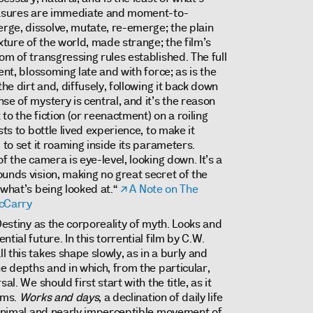
leasures are immediate and moment-to-
ge, dissolve, mutate, re-emerge; the plain
ture of the world, made strange; the film’s
om of transgressing rules established. The full
ent, blossoming late and with force; as is the
the dirt and, diffusely, following it back down
se of mystery is central, and it’s the reason
to the fiction (or reenactment) on a roiling
sts to bottle lived experience, to make it
 to set it roaming inside its parameters.
f the camera is eye-level, looking down. It’s a
unds vision, making no great secret of the
 what’s being looked at.“
A Note on The
cCarry
Destiny as the corporeality of myth. Looks and
tial future. In this torrential film by C.W.
 this takes shape slowly, as in a burly and
he depths and in which, from the particular,
al. We should first start with the title, as it
lms.
Works and days
, a declination of daily life
 minimal and nearly imperceptible movement of