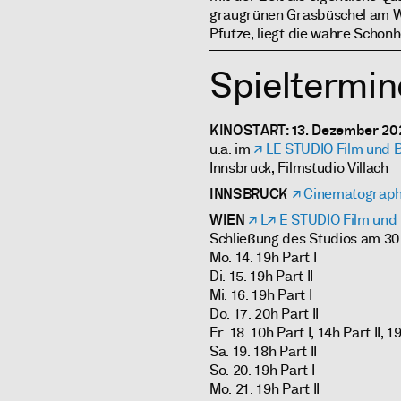
graugrünen Grasbüschel am W
Pfütze, liegt die wahre Schönhe
Spieltermin
KINOSTART: 13. Dezember 20
u.a. im
LE STUDIO Film und 
Innsbruck, Filmstudio Villach
INNSBRUCK
Cinematograp
WIEN
L
E STUDIO Film und
Schließung des Studios am 30
Mo. 14. 19h Part I
Di. 15. 19h Part II
Mi. 16. 19h Part I
Do. 17. 20h Part II
Fr. 18. 10h Part I, 14h Part II, 1
Sa. 19. 18h Part II
So. 20. 19h Part I
Mo. 21. 19h Part II