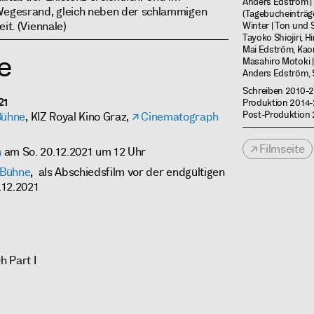
Anders Edström |
egesrand, gleich neben der schlammigen
(Tagebucheinträge
it. (Viennale)
Winter | Ton und S
Tayoko Shiojiri, H
Mai Edström, Kao
e
Masahiro Motoki |
Anders Edström, Si
Schreiben 2010-
21
Produktion 2014
Post-Produktion
Bühne
, KIZ Royal Kino Graz,
Cinematograph
Filmseite
h
am So. 20.12.2021 um 12 Uhr
 Bühne
,
als Abschiedsfilm vor der endgültigen
.12.2021
9h Part I