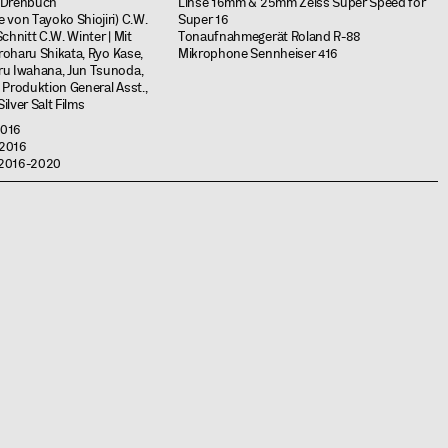
 Drehbuch
Linse 16mm & 25mm Zeiss Super Speed for
 von Tayoko Shiojiri) C.W.
Super 16
chnitt C.W. Winter | Mit
Tonaufnahmegerät Roland R-88
iroharu Shikata, Ryo Kase,
Mikrophone Sennheiser 416
ru Iwahana, Jun Tsunoda,
 Produktion General Asst.,
lver Salt Films
2016
-2016
 2016-2020