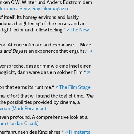
henken C.W. Winter und Anders Edström dem
lexandra Seitz, Ray Filmmagazin
 of itself. Its homey environs and lushly
duce a heightening of the senses and an
f light, color and fellow feeling.“
The New
year. At once intimate and expansive…. More
s and Days
is an experience that engulfs.“
erspreche, dass er mir wie eine Insel einen
öglicht, dann wäre das ein solcher Film.“
n that earns its runtime.“
The Film Stage
al effort that will stand the test of time.
The
 the possibilities provided by cinema, a
cope (Mark Peranson)
even profound. A comprehensive look at a
rum (Jordan Cronk)
eherfahrungen des Kinojahres.“
Filmstarts