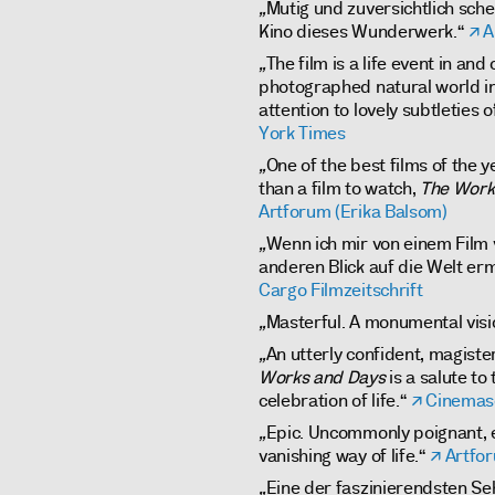
„
Mutig und zuversichtlich sc
Kino dieses Wunderwerk.“
A
„
The film is a life event in and
photographed natural world in
attention to lovely subtleties o
York Times
„
One of the best films of the 
than a film to watch,
The Work
Artforum (Erika Balsom)
„
Wenn ich mir von einem Film v
anderen Blick auf die Welt erm
Cargo Filmzeitschrift
„
Masterful. A monumental visio
„
An utterly confident, magisteri
Works and Days
is a salute to
celebration of life.“
Cinemas
„
Epic. Uncommonly poignant, 
vanishing way of life.“
Artfo
„
Eine der faszinierendsten S