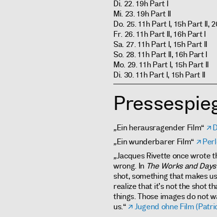
Di. 22. 19h Part I
Mi. 23. 19h Part II
Do. 25. 11h Part I, 15h Part II, 2
Fr. 26. 11h Part II, 16h Part I
Sa. 27. 11h Part I, 15h Part II
So. 28. 11h Part II, 16h Part I
Mo. 29. 11h Part I, 15h Part II
Di. 30. 11h Part I, 15h Part II
Pressespieg
„
Ein herausragender Film“
D
„
Ein wunderbarer Film“
Per
„
Jacques Rivette once wrote t
wrong. In
The Works and Days
shot, something that makes us 
realize that it’s not the shot 
things. Those images do not wa
us.“
Jugend ohne Film (Patri