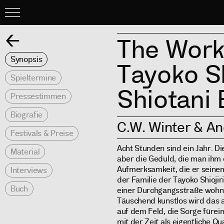
Menu
Zurück
The Work
Synopsis
Tayoko Sh
Spieltermine
Shiotani 
Pressestimmen
Biografie
C.W. Winter & A
Festivals & Preise
Acht Stunden sind ein Jahr. Di
Material
aber die Geduld, die man ihm 
Aufmerksamkeit, die er seine
Interviews
der Familie der Tayoko Shiojir
Buch
einer Durchgangsstraße wohnt,
Täuschend kunstlos wird das al
auf dem Feld, die Sorge füre
mit der Zeit als eigentliche Qu