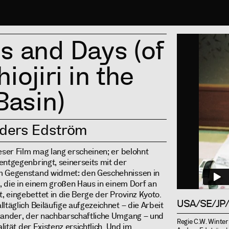
Info
s and Days (of
iojiri in the
Basin)
nders Edström
eser Film mag lang erscheinen; er belohnt
entgegenbringt, seinerseits mit der
m Gegenstand widmet: den Geschehnissen in
i, die in einem großen Haus in einem Dorf an
 eingebettet in die Berge der Provinz Kyoto.
USA/SE/JP/
ltäglich Beiläufige aufgezeichnet – die Arbeit
inander, der nachbarschaftliche Umgang – und
Regie C.W. Winte
alität der Existenz ersichtlich. Und im