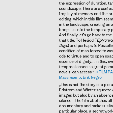
the expression of duration, tang
soundscape. There are confessi
fragility of memory and the pr
editing, which in this film se
in the landscape, creating an
brings us into the temporary p
And finally let’s go back to th
that title. To Hesiod (
Ἔργα καὶ
Days
) and perhaps to Rossellin
condition of man forced to wor
ode to virtue and to open spac
essence of dignity… In this, eve
temporal aspect; a great gam
novels, can access.“
FILM PA
Massi &amp; Erik Negro
„
This is not the story of a pic
Edström and Winter squeeze out 
images but also by an absence 
silence…The film abolishes all
documentary and makes us liv
particular place, a secret wor