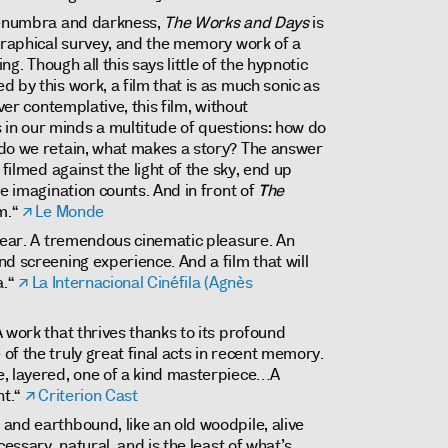
 penumbra and darkness,
The Works and Days
is
ographical survey, and the memory work of a
ing. Though all this says little of the hypnotic
 by this work, a film that is as much sonic as
ever contemplative, this film, without
n our minds a multitude of questions: how do
do we retain, what makes a story? The answer
 filmed against the light of the sky, end up
he imagination counts. And in front of
T
he
m.“
Le Monde
 year. A tremendous cinematic pleasure. An
d screening experience. And a film that will
a.“
La Internacional Cinéfila (Agnès
 work that thrives thanks to its profound
f the truly great final acts in recent memory.
e, layered, one of a kind masterpiece…A
nt.“
Criterion Cast
 and earthbound, like an old woodpile, alive
cessary, natural, and is the least of what’s