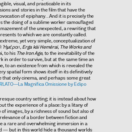
ible, visual, and practicable in its
ons and stories in the film that have the
ovocation of epiphany…And it is precisely the
ems the doing of a sublime worker camouflaged
 amazement of the unexpected, a rewriting that
resents to which we are constantly called.
e extreme, yet very simple, conceptualization of
 Ἡμέραι, Erga kài Hemérai, The Works and
i, to his
The Iron Age
, to the inevitability of the
k in order to survive, but at the same time an
e, to an existence from which is revealed the
ry spatial form shows itself in its definitively
e that only cinema, and perhaps some great
RLATO—La Magnifica Omissione by Edipo
turesque country setting; it is instead about how
the experience of a place: by a litany of ​​
of images, by a richness of sound but also of
 relevance of a border between fiction and
e a rare and overwhelming immersion in a
ld — but in this world hide a thousand worlds