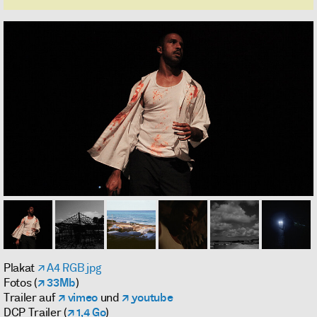
Plakat
A4 RGB jpg
Fotos (
33Mb
)
Trailer auf
vimeo
und
youtube
DCP Trailer (
1,4 Go
)