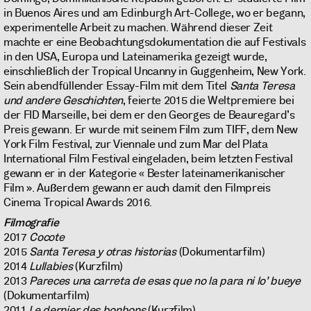
in Buenos Aires und am Edinburgh Art-College, wo er begann,
experimentelle Arbeit zu machen. Während dieser Zeit
machte er eine Beobachtungsdokumentation die auf Festivals
in den USA, Europa und Lateinamerika gezeigt wurde,
einschließlich der Tropical Uncanny in Guggenheim, New York.
Sein abendfüllender Essay-Film mit dem Titel
Santa Teresa
und andere Geschichten
, feierte 2015 die Weltpremiere bei
der FID Marseille, bei dem er den Georges de Beauregard’s
Preis gewann. Er wurde mit seinem Film zum TIFF, dem New
York Film Festival, zur Viennale und zum Mar del Plata
International Film Festival eingeladen, beim letzten Festival
gewann er in der Kategorie « Bester lateinamerikanischer
Film ». Außerdem gewann er auch damit den Filmpreis
Cinema Tropical Awards 2016.
Filmografie
2017
Cocote
2015
Santa Teresa y otras historias
(Dokumentarfilm)
2014
Lullabies
(Kurzfilm)
2013
Pareces una carreta de esas que no la para ni lo’ bueye
(Dokumentarfilm)
2011
Le dernier des bonbons
(Kurzfilm)