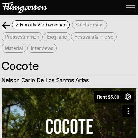
Filmgarte
Me
Zurück
Film als VOD ansehen
Spieltermine
Pressestimmen
Biografie
Festivals & Preise
Material
Interviews
Cocote
Nelson Carlo De Los Santos Arias
Info