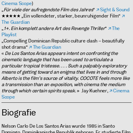
Cinema Scope
)
„
Für viele der aufregendste Film des Jahres
“
Sight & Sound
★★★★★ „Ein vollendeter, starker, beunruhigender Film“
The Guardian
„
1+. Ein komplett andere Art des Revenge Thriller
“
The
Playlist
„Compelling Dominican Republic culture clash – beautifully
shot drama“
The Guardian
«
De Los Santos Arias appears intent on confronting the
cinematic language that has been used to articulate a
particular tropical tristesse. . . . Such a palpably exploratory
means of getting toward an enigma that lives in and through
Alberto is the film’s source of vitality. COCOTE feels more like
a transmission than an exposition, with cinema the medium
through which certain spirits speak.
» Jay Kuehner,
Cinema
Scope
Biografie
Nelson Carlo De Los Santos Arias wurde 1985 in Santo
Domingo, Dominikanische Republik geboren. Er studierte Film