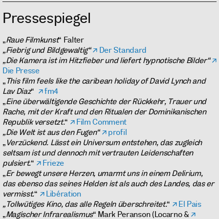
Pressespiegel
„
Raue Filmkunst
“ Falter
„Fiebrig und Bildgewaltig“
Der Standard
„Die Kamera ist im Hitzfieber und liefert hypnotische Bilder“
Die Presse
„
This film feels like the caribean holiday of David Lynch and
Lav Diaz
“
fm4
„
Eine überwältigende Geschichte der Rückkehr, Trauer und
Rache, mit der Kraft und den Ritualen der Dominikanischen
Republik versetzt.
“
Film Comment
„Die Welt ist aus den Fugen“
profil
„
Verzückend. Lässt ein Universum entstehen, das zugleich
seltsam ist und dennoch mit vertrauten Leidenschaften
pulsiert.
“
Frieze
„
Er bewegt unsere Herzen, umarmt uns in einem Delirium,
das ebenso das seines Helden ist als auch des Landes, das er
vermisst.
“
Libération
„Tollwütiges Kino, das alle Regeln überschreitet.
“
El Pais
„
Magischer Infrarealismus
“ Mark Peranson (Locarno &