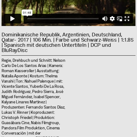
Dominikanische Republik, Argentinien, Deutschland,
Qatar- 2017 | 106 Min. | Farbe und Schwarz-Weiss | 1:1.85
| Spanisch mit deutschen Untertiteln | DCP und
BluRayDisc
Regie, Drehbuch und Schnitt: Nelson
Carlo De Los Santos Arias | Kamera:
Roman Kasseroller | Ausstattung:
Natalia Aponte | Kostum: Thelma
Vanahí | Ton: Nahuel Palenque | mit:
Vicente Santos, Yuberbi De La Rosa,
Judith Rodríguez, Pedro Sierra, José
Miguel Fernández, Isabel Spencer,
Kalyane Linares Martínez |
Produzenten: Fernando Santos Díaz,
Lukas V. Rinner | Koproduzent:
Christoph Friedel | Produktion:
Guasábara Cine, Nabis Filmgroup,
Pandora Film Produktion, Cinema
Conversación | mit der