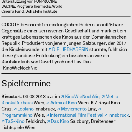
Unterstützung von FONPROCINE
DGCINE, Programa Ibermedia, World
Cinema Fund, Doha Film Institute
COCOTE beschreibt in eindringlichen Bildern unauflösbare
Gegensätze einer zerrissenen Gesellschaft und markiert ein
kräftiges Lebenszeichen des Kinos aus der Dominikanischen
Republik. Produziert von jenem jungen Salzburger, der 2017
die Kinoleinwände mit
DIE LIEBHABERIN
stürmte, fühlt sich
diese grandiose Entdeckung ein bisschen an wie ein
Karibikurlaub von David Lynch und Lav Diaz.
[KinoWieNochNie]
Spieltermine
Kinostart
: 03.08.2018 u.a. im
KinoWieNochNie
,
Metro
Kinokulturhaus
Wien,
Admiral Kino
Wien, KIZ Royal Kino
Graz,
Leokino
Innsbruck,
Moviemento
Linz,
Programmkino
Wels,
International Film Festival
Innsbruck
,
TaS-Kino
Feldkirch,
Das Kino
Salzburg, Breitenseer
Lichtspiele Wien …