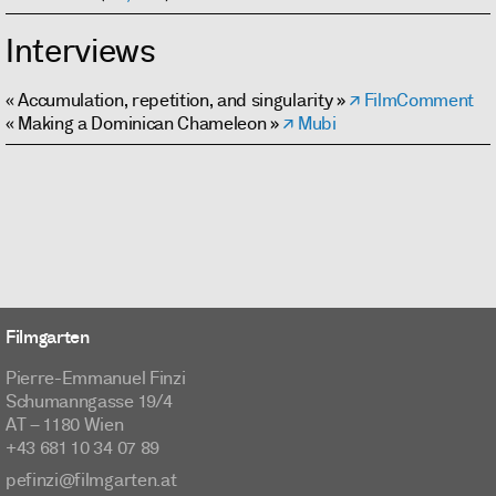
Interviews
« Accumulation, repetition, and singularity »
FilmComment
« Making a Dominican Chameleon »
Mubi
Filmgarten
Pierre-Emmanuel Finzi
Schumanngasse 19/4
AT – 1180 Wien
+43 681 10 34 07 89
pefinzi@filmgarten.at