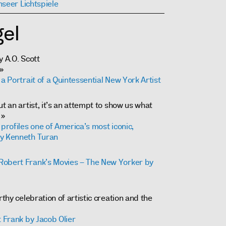
nseer Lichtspiele
el
y A.O. Scott
»
 a Portrait of a Quintessential New York Artist
t an artist, it’s an attempt to show us what
 »
 profiles one of America’s most iconic,
by Kenneth Turan
Robert Frank’s Movies – The New Yorker by
rthy celebration of artistic creation and the
t Frank by Jacob Olier