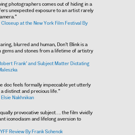
iving photographers comes out of hiding in a
ers unexpected exposure to an artist rarely
camera.”
ir Closeup at the New York Film Festival By
daring, blurred and human, Don’t Blink is a
h gems and stones from a lifetime of artistry
 Robert Frank’ and Subject Matter Dictating
Maleszka
the doc feels formally impeccable yet utterly
 a distinct and precious life.”
 Elsie Nakhnikan
equally provocative subject…. the film vividly
fiant iconoclasm and lifelong aversion to
: NYFF Review By Frank Schenck