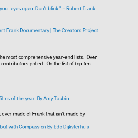
your eyes open. Don’t blink.” – Robert Frank
bert Frank Documentary | The Creators Project
 the most comprehensive year-end lists. Over
s, contributors polled. On the list of top ten
films of the year. By Amy Taubin
it ever made of Frank that isn’t made by
but with Compassion By Edo Dijksterhuis