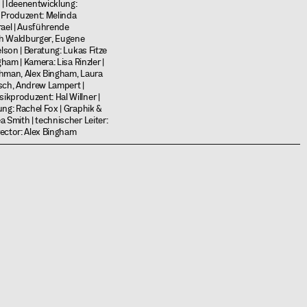
l | Ideenentwicklung:
 Produzent: Melinda
rael | Ausführende
h Waldburger, Eugene
elson | Beratung: Lukas Fitze
gham | Kamera: Lisa Rinzler |
hman, Alex Bingham, Laura
sch, Andrew Lampert |
kproduzent: Hal Willner |
ung: Rachel Fox | Graphik &
 Smith | technischer Leiter:
irector: Alex Bingham