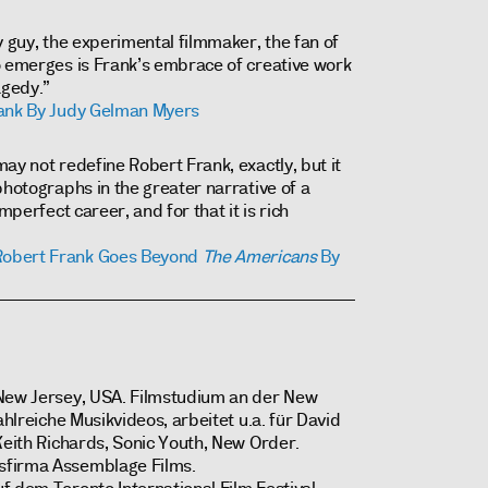
y guy, the experimental filmmaker, the fan of
o emerges is Frank’s embrace of creative work
agedy.”
rank By Judy Gelman Myers
ay not redefine Robert Frank, exactly, but it
photographs in the greater narrative of a
mperfect career, and for that it is rich
Robert Frank Goes Beyond
The Americans
By
New Jersey, USA. Filmstudium an der New
ahlreiche Musikvideos, arbeitet u.a. für David
Keith Richards, Sonic Youth, New Order.
sfirma Assemblage Films.