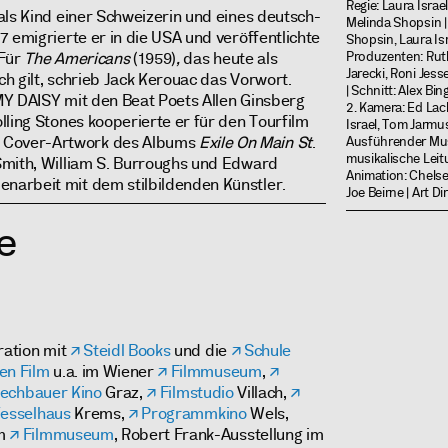
Regie: Laura Israe
als Kind einer Schweizerin und eines deutsch-
Melinda Shopsin |
 emigrierte er in die USA und veröffentlichte
Shopsin, Laura Is
 Für
The Americans
(1959)
,
das heute als
Produzenten: Rut
Jarecki, Roni Jess
h gilt, schrieb Jack Kerouac das Vorwort.
| Schnitt: Alex Bin
MY DAISY mit den Beat Poets Allen Ginsberg
2. Kamera: Ed Lac
lling Stones kooperierte er für den Tourfilm
Israel, Tom Jarmu
Cover-Artwork des Albums
Exile On Main St
.
Ausführender Musi
musikalische Leit
Smith, William S. Burroughs und Edward
Animation: Chelsea
arbeit mit dem stilbildenden Künstler.
Joe Beirne | Art D
e
ration mit
Steidl Books
und die
Schule
en Film
u.a. im Wiener
Filmmuseum
,
echbauer Kino
Graz,
Filmstudio
Villach,
Kesselhaus
Krems,
Programmkino
Wels,
im
Filmmuseum
, Robert Frank-Ausstellung im