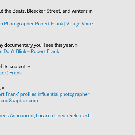
t the Beats, Bleecker Street, and winters in
 on Photographer Robert Frank | Village Voice
ny documentary you’ll see this year. »
s Don’t Blink – Robert Frank
f its subject. »
obert Frank
. »
t Frank’ profiles influential photographer
ywoodSoapbox.com
s Announced, Locarno Lineup Released |