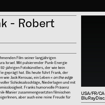
Info
nk - Robert
nehmenden Film seiner langjährigen
ra Israel. Mit pulsierender Punk-Energie
92-jährigen Fotokünstlers, der wie kein
e geprägt hat. Bis heute führt Frank, der
 wie Jack Kerouac, ein Leben «
on the edge
: voller Schicksalsschläge, Niederlagen und mit
misslosigkeit. Franks humorvolle Präsenz
atnik-Manier zusammengesetzten filmischen
USA/FR/CA-
eigerInnen, aber auch eine reine Freude für
BluRayDisc