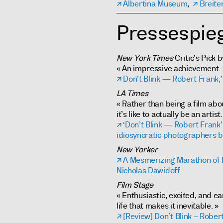
Albertina Museum
,
Breite
Pressespieg
New York Times
Critic’s Pick b
« An impressive achievement. 
Don’t Blink — Robert Frank,’
LA Times
« Rather than being a film abou
it’s like to actually be an artist.
‘Don’t Blink — Robert Frank’
idiosyncratic photographers 
New Yorker
A Mesmerizing Marathon of 
Nicholas Dawidoff
Film Stage
« Enthusiastic, excited, and ea
life that makes it inevitable. »
[Review] Don’t Blink – Rober