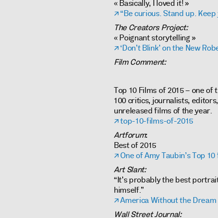
« Basically, I loved it! »
“Be curious. Stand up. Keep 
The Creators Project:
« Poignant storytelling »
‘Don’t Blink’ on the New Ro
Film Comment:
Top 10 Films of 2015 – one of
100 critics, journalists, editor
unreleased films of the year.
top-10-films-of-2015
Artforum
:
Best of 2015
One of Amy Taubin’s Top 10 
Art Slant:
“It’s probably the best portra
himself.”
America Without the Dream 
Wall Street Journal: