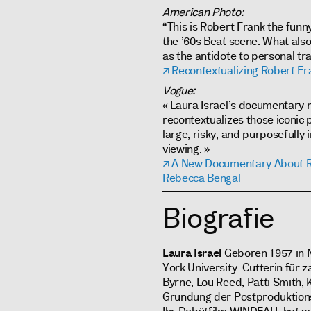
American Photo:
“This is Robert Frank the funn
the ’60s Beat scene. What als
as the antidote to personal tr
Recontextualizing Robert F
Vogue:
« Laura Israel’s documentary m
recontextualizes those iconic 
large, risky, and purposefully i
viewing. »
A New Documentary About 
Rebecca Bengal
Biografie
Laura Israel
Geboren 1957 in 
York University. Cutterin für z
Byrne, Lou Reed, Patti Smith, 
Gründung der Postproduktion