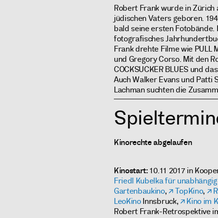
Robert Frank wurde in Zürich 
jüdischen Vaters geboren. 1947
bald seine ersten Fotobände.
fotografisches Jahrhundertbuc
Frank drehte Filme wie PULL 
und Gregory Corso. Mit den Ro
COCKSUCKER BLUES und das 
Auch Walker Evans und Patti 
Lachman suchten die Zusammen
Spieltermin
Kinorechte abgelaufen
Kinostart:
10.11 2017 in Koope
Friedl Kubelka für unabhängig
Gartenbaukino
,
TopKino
,
R
LeoKino
Innsbruck,
Kino im 
Robert Frank-Retrospektive 