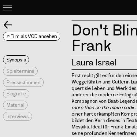
Menu
Zurück
Don't Bli
Film als VOD ansehen
Frank
Synopsis
Laura Israel
Spieltermine
Erst recht gilt es für den ein
Weggefährtin und Cutterin Lau
Pressestimmen
quert sie Leben und Werk des 
Biografie
anderer die moderne Fotografi
Kompagnon von Beat-Legenden
Material
more than on the main road
« 
einer hart erkämpften Kompro
Interviews
bildet den Kern dieses in Be
Mosaiks. Ideal für Frank-Einst
seine profunden KennerInnen.