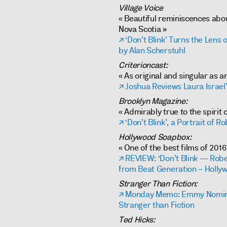
Village Voice
« Beautiful reminiscences abou
Nova Scotia »
‘Don’t Blink’ Turns the Lens
by Alan Scherstuhl
Criterioncast:
« As original and singular as a
Joshua Reviews Laura Israel’
Brooklyn Magazine:
« Admirably true to the spirit o
‘Don’t Blink’, a Portrait of R
Hollywood Soapbox:
« One of the best films of 2016
REVIEW: ‘Don’t Blink — Rober
from Beat Generation – Holl
Stranger Than Fiction:
Monday Memo: Emmy Nominee
Stranger than Fiction
Ted Hicks: