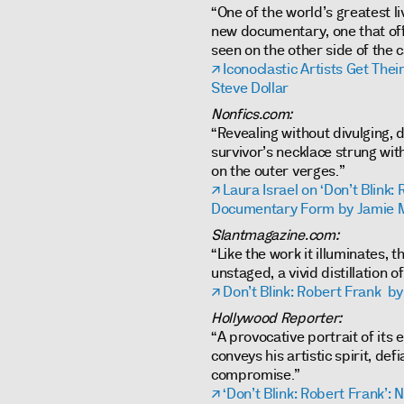
“One of the world’s greatest l
new documentary, one that off
seen on the other side of the 
Iconoclastic Artists Get The
Steve Dollar
Nonfics.com:
“Revealing without divulging, 
survivor’s necklace strung wit
on the outer verges.”
Laura Israel on ‘Don’t Blink:
Documentary Form by Jamie 
Slantmagazine.com:
“Like the work it illuminates, 
unstaged, a vivid distillation of
Don’t Blink: Robert Frank by
Hollywood Reporter:
“A provocative portrait of its 
conveys his artistic spirit, de
compromise.”
‘Don’t Blink: Robert Frank’