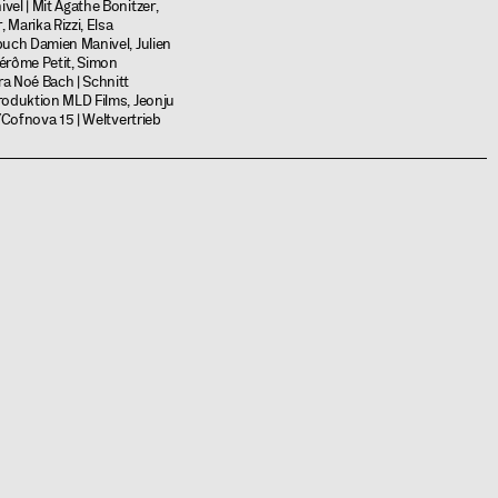
vel | Mit Agathe Bonitzer,
Marika Rizzi, Elsa
buch Damien Manivel, Julien
érôme Petit, Simon
a Noé Bach | Schnitt
roduktion MLD Films, Jeonju
e/Cofnova 15 | Weltvertrieb