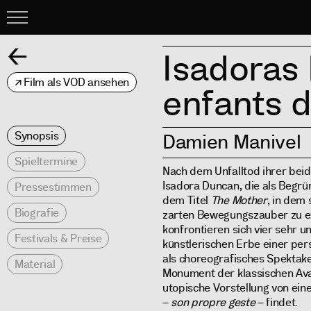
Menu
Zurück
Isadoras 
Film als VOD ansehen
enfants d
Synopsis
Damien Manivel
Spieltermine
Nach dem Unfalltod ihrer beid
Isadora Duncan, die als Begrü
Pressestimmen
dem Titel
The Mother
, in dem 
Biografie
zarten Bewegungszauber zu ex
konfrontieren sich vier sehr 
Festivals & Preise
künstlerischen Erbe einer pers
als choreografisches Spektak
Material
Monument der klassischen Avan
utopische Vorstellung von ei
–
son propre geste
– findet.