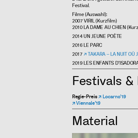
Festival.
Filme (Auswahl):
2007 VIRIL (Kurzfilm)
2010 LA DAME AU CHIEN (Kurz
2014 UN JEUNE POÈTE
2016 LE PARC
2017
TAKARA – LA NUIT O
2019 LES ENFANTS D’ISADORA
Festivals &
Regie-Preis
Locarno’19
Viennale’19
Material