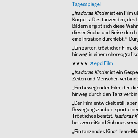
Tagesspiegel
„Isadoras Kinder
ist ein Film 
Körpers. Des tanzenden, des b
Bildern ergibt sich diese Wa
dieser Suche und Reise durch 
eine Initia­tion durchlebt.“ Du
„Ein zarter, tröstlicher Film,
hinweg in einem choreografis
★★★★
epd Film
„
Isadoras Kinder
ist ein Gespe
Zeiten und Menschen verbind
„Ein bewegender Film, der di
hinweg durch den Tanz verbin
„Der Film entwickelt still, ab
Bewegungszauber, spürt einer
Tröstliches besitzt.
Isadoras K
herzzerreißend Schönes verw
„Ein tanzendes Kino“ Jean-Mic