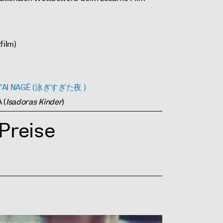
film)
Ù J’AI NAGÉ (泳ぎすぎた夜 )
 (
Isadoras Kinder
)
 Preise