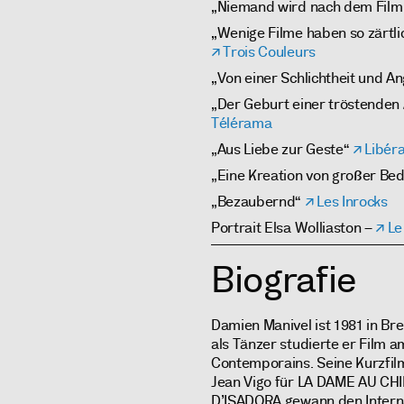
„Niemand wird nach dem Film 
„Wenige Filme haben so zärtli
Trois Couleurs
„Von einer Schlichtheit und A
„Der Geburt einer tröstenden
Télérama
„Aus Liebe zur Geste“
Libéra
„Eine Kreation von großer Be
„Bezaubernd“
Les Inrocks
Portrait Elsa Wolliaston –
Le
Biografie
Damien Manivel ist 1981 in Bre
als Tänzer studierte er Film 
Contemporains. Seine Kurzfilme
Jean Vigo für LA DAME AU CHI
D’ISADORA gewann den Intern