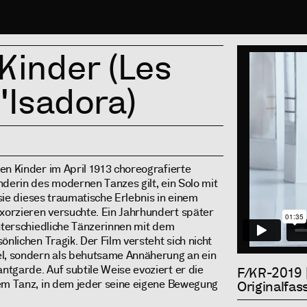
Info
Kinder (Les
'Isadora)
en Kinder im April 1913 choreografierte
nderin des modernen Tanzes gilt, ein Solo mit
sie dieses traumatische Erlebnis in einem
orzieren versuchte. Ein Jahrhundert später
unterschiedliche Tänzerinnen mit dem
önlichen Tragik. Der Film versteht sich nicht
el, sondern als behutsame Annäherung an ein
tgarde. Auf subtile Weise evoziert er die
F/KR-2019 | 
nem Tanz, in dem jeder seine eigene Bewegung
Originalfas