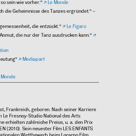
so sein wie vorher.“
Le Monde
ch die Geheimnisse des Tanzes ergründet.“ –
ngemessenheit, die entzückt.“
Le Figaro
 Anmut, die nur der Tanz ausdrucken kann.“
tion
deutung“
Mediapart
 Monde
st, Frankreich, geboren. Nach seiner Karriere
am Le Fresnoy-Studio National des Arts
 erhielten zahlreiche Preise, u. a. den Prix
EN (2010). Sein neuester Film LES ENFANTS
ationalen Wettbewerb beim Locarno Film