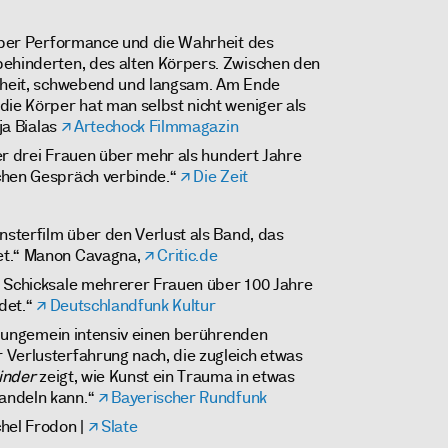
über Perfor­mance und die Wahrheit des
ehin­derten, des alten Körpers. Zwischen den
hrheit, schwebend und langsam. Am Ende
die Körper hat man selbst nicht weniger als
nja Bialas
Artechock Filmmagazin
 der drei Frauen über mehr als hundert Jahre
chen Gespräch verbinde.“
Die Zeit
nsterfilm über den Verlust als Band, das
et.“ Manon Cavagna,
Critic.de
e Schicksale mehrerer Frauen über 100 Jahre
det.“
Deutschlandfunk Kultur
er ungemein intensiv einen berührenden
 Verlusterfahrung nach, die zugleich etwas
inder
zeigt, wie Kunst ein Trauma in etwas
andeln kann.“
Bayerischer Rundfunk
hel Frodon |
Slate