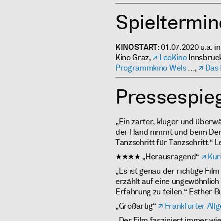
Spieltermin
KINOSTART
: 01.07.2020 u.a. i
Kino Graz,
LeoKino
Innsbruc
Programmkino Wels
…,
Das
Pressespieg
„Ein zarter, kluger und überw
der Hand nimmt und beim Denk
Tanzschritt für Tanzschritt.“ 
★★★★ „Herausragend“
Kur
„Es ist genau der richtige Film 
erzählt auf eine ungewöhnlich
Erfahrung zu teilen.“ Esther B
„Großartig“
Frankfurter All
„Der Film fasziniert immer wi