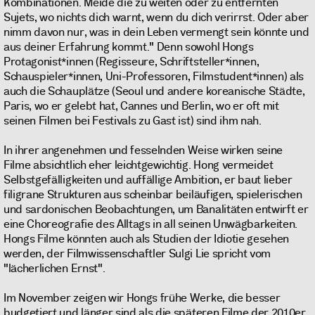
Kombinationen. Meide die zu weiten oder zu entfernten
Sujets, wo nichts dich warnt, wenn du dich verirrst. Oder aber
nimm davon nur, was in dein Leben vermengt sein könnte und
aus deiner Erfahrung kommt." Denn sowohl Hongs
Protagonist*innen (Regisseure, Schriftsteller*innen,
Schauspieler*innen, Uni-Professoren, Filmstudent*innen) als
auch die Schauplätze (Seoul und andere koreanische Städte,
Paris, wo er gelebt hat, Cannes und Berlin, wo er oft mit
seinen Filmen bei Festivals zu Gast ist) sind ihm nah.
In ihrer angenehmen und fesselnden Weise wirken seine
Filme absichtlich eher leichtgewichtig. Hong vermeidet
Selbstgefälligkeiten und auffällige Ambition, er baut lieber
filigrane Strukturen aus scheinbar beiläufigen, spielerischen
und sardonischen Beobachtungen, um Banalitäten entwirft er
eine Choreografie des Alltags in all seinen Unwägbarkeiten.
Hongs Filme könnten auch als Studien der Idiotie gesehen
werden, der Filmwissenschaftler Sulgi Lie spricht vom
"lächerlichen Ernst".
Im November zeigen wir Hongs frühe Werke, die besser
budgetiert und länger sind als die späteren Filme der 2010er