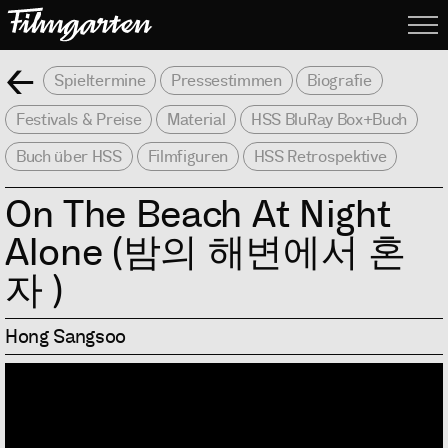
Filmgarte
Me
Zurück
Spieltermine
Pressestimmen
Biografie
Festivals & Preise
Material
HSS BluRay Box+Buch
Buch über HSS
Filmfiguren
HSS Retrospektive
On The Beach At Night
Alone (밤의 해변에서 혼
자 )
Hong Sangsoo
Info