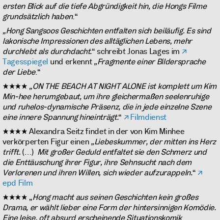
ersten Blick auf die tiefe Abgründigkeit hin, die Hongs Filme
grundsätzlich haben
.“
„Hong Sangsoos Geschichten entfalten sich beiläufig. Es sind
lakonische Impressionen des alltäglichen Lebens, mehr
durchlebt als durchdacht.
“ schreibt Jonas Lages im
Tagesspiegel
und erkennt
„Fragmente einer Bildersprache
der Liebe
.“
★★★★
„ON THE BEACH AT NIGHT ALONE ist komplett um Kim
Min-hee herumgebaut, um ihre gleichermaßen seelenruhige
und ruhelos-dynamische Präsenz, die in jede einzelne Szene
eine innere Spannung hineinträgt.
“
Filmdienst
★★★★ Alexandra Seitz findet in der von Kim Minhee
verkörperten Figur einen
„Liebeskummer, der mitten ins Herz
trifft.
(…)
Mit großer Geduld entfaltet sie den Schmerz und
die Enttäuschung ihrer Figur, ihre Sehnsucht nach dem
Verlorenen und ihren Willen, sich wieder aufzurappeln.
“
epd Film
★★★★ „
Hong macht aus seinen Geschichten kein ­großes
Drama, er wählt lieber eine Form der hintersinnigen Komödie.
Eine leise, oft absurd erscheinende Situationskomik