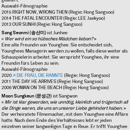
Auswahl-Filmographie
2015 RIGHT NOW, WRONG THEN (Regie: Hong Sangsoo)
2014 THE FATAL ENCOUNTER (Regie: LEE Jaekyoo)
2013 OUR SUNHI (Regie: Hong Sangsoo)
Song Seonmi (송선미)
ist Junhee
«
Wer wird ein so hübsches Mädchen lieben?
»
Eine alte Freundin von Younghee. Sie entscheidet sich,
Younghees Managerin werden zu wollen, falls diese weiter als
Schauspielerin arbeitet. Sie verspricht Younghee, ihr eine
Freundin fürs Leben zu sein.
Auswahl-Filmographie
2020
DIE FRAU, DIE RANNTE
(Regie: Hong Sangsoo)
2011 THE DAY HE ARRIVES (Regie: Hong Sangsoo)
2006 WOMAN ON THE BEACH (Regie: Hong Sangsoo)
Moon Sungkeun (문성근)
ist Sangwon
«
Mir ist klar geworden, wie unnötig, kleinlich und trügerisch all
die Dinge waren, die uns an unserer Liebe gehindert haben.
»
Der verheiratete Filmemacher, mit dem Younghee eine Affäre
hatte. Nach dem Ende des Verhältnisses lebt er jeden
einzelnen seiner langweiligen Tage in Reue. Er trifft Younghee