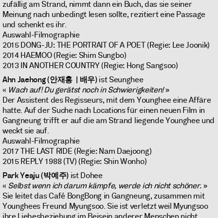
zufällig am Strand, nimmt dann ein Buch, das sie seiner
Meinung nach unbedingt lesen sollte, rezitiert eine Passage
und schenkt es ihr.
Auswahl-Filmographie
2015 DONG-JU: THE PORTRAIT OF A POET (Regie: Lee Joonik)
2014 HAEMOO (Regie: Shim Sungbo)
2013 IN ANOTHER COUNTRY (Regie: Hong Sangsoo)
Ahn Jaehong
(안재홍 | 배우)
ist Seunghee
«
Wach auf! Du gerätst noch in Schwierigkeiten!
»
Der Assistent des Regisseurs, mit dem Younghee eine Affäre
hatte. Auf der Suche nach Locations für einen neuen Film in
Gangneung trifft er auf die am Strand liegende Younghee und
weckt sie auf.
Auswahl-Filmographie
2017 THE LAST RIDE (Regie: Nam Daejoong)
2015 REPLY 1988 (TV) (Regie: Shin Wonho)
Park Yeaju (박예주)
ist Dohee
«
Selbst wenn ich darum kämpfe, werde ich nicht schöner.
»
Sie leitet das Café BongBong in Gangneung, zusammen mit
Younghees Freund Myungsoo. Sie ist verletzt weil Myungsoo
ihre Liebesbeziehung im Beisein anderer Menschen nicht