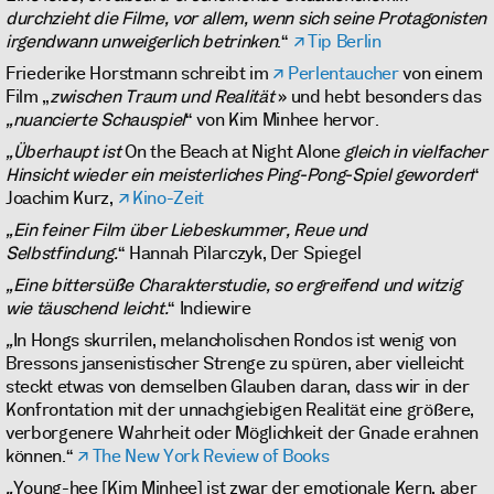
durchzieht die Filme, vor allem, wenn sich seine Protagonisten
irgendwann unweigerlich betrinken
.“
Tip Berlin
Friederike Horstmann schreibt im
Perlentaucher
von einem
Film „
zwischen Traum und Realität
» und hebt besonders das
„nuancierte Schauspiel
“ von Kim Minhee hervor.
„Überhaupt ist
On the Beach at Night Alone
gleich in vielfacher
Hinsicht wieder ein meisterliches Ping-Pong-Spiel geworden
“
Joachim Kurz,
Kino-Zeit
„Ein feiner Film über Liebeskummer, Reue und
Selbstfindung.
“ Hannah Pilarczyk, Der Spiegel
„Eine bittersüße Charakterstudie, so ergreifend und witzig
wie täuschend leicht.
“ Indiewire
„
In Hongs skurrilen, melancholischen Rondos ist wenig von
Bressons jansenistischer Strenge zu spüren, aber vielleicht
steckt etwas von demselben Glauben daran, dass wir in der
Konfrontation mit der unnachgiebigen Realität eine größere,
verborgenere Wahrheit oder Möglichkeit der Gnade erahnen
können.“
The New York Review of Books
„
Young-hee [Kim Minhee] ist zwar der emotionale Kern, aber