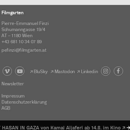
Filmgarten
Pierre-Emmanuel Finzi
Schumanngasse 19/4
AT – 1180 Wien
+43 681 10 34 07 89
pefinzi@filmgarten.at
BluSky
Mastodon
Linkedin
Newsletter
Impressum
Datenschutzerklärung
AGB
von Kamal Aljaferi ab 14.8. im Kino
V