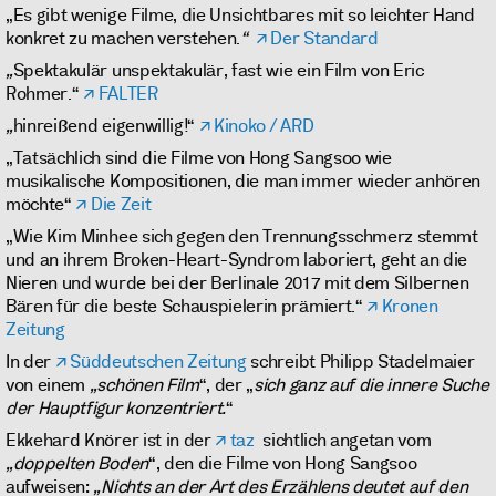
„Es gibt wenige Filme, die Unsichtbares mit so leichter Hand
konkret zu machen verstehen.
“
Der Standard
„
Spektakulär unspektakulär, fast wie ein Film von Eric
Rohmer.“
FALTER
„
hinreißend eigenwillig!“
Kinoko / ARD
„Tatsächlich sind die Filme von Hong Sangsoo wie
musikalische Kompositionen, die man immer wieder anhören
möchte“
Die Zeit
„Wie Kim Minhee sich gegen den Trennungsschmerz stemmt
und an ihrem Broken-Heart-Syndrom laboriert, geht an die
Nieren und wurde bei der Berlinale 2017 mit dem Silbernen
Bären für die beste Schauspielerin prämiert.“
Kronen
Zeitung
In der
Süddeutschen Zeitung
schreibt Philipp Stadelmaier
von einem
„schönen Film
“, der „
sich ganz auf die innere Suche
der Hauptfigur konzentriert.
“
Ekkehard Knörer ist in der
taz
sichtlich angetan vom
„doppelten Boden
“, den die Filme von Hong Sangsoo
aufweisen:
„Nichts an der Art des Erzählens deutet auf den