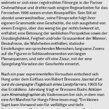
widmete er sich einer regelrechten Filmorgie in der Pariser
Cinémathèque und drehte nach einigen Regiearbeiten für das
Fernsehen 1996 seinen ersten Kinospielfilm. Sein Stil ist
absolut unverwechselbar, seine Filmsprache folgt ihrer
eigenen Grammatik: eine Geschichte, die sich ausgehend von
einem Ereignis, über das wenig bis gar nichts bekannt ist,
entfaltet; eine Betonung der weiblichen Perspektive sowie der
Unzulänglichkeit, Feigheit und/oder Grausamkeit der Männer;
Besäufnisse, die Wahrheiten enthüllen; statische
Einstellungen von sprechenden Menschen; langsame Zooms
auf die Figuren in Schlüsselmomenten von langen
Plansequenzen, und sehr oft eine Zäsur, mit der eine
Spiegelung/Variation der Geschichte einsetzt
.
Nach ein paar experimentellen Versuchen entschied sich
Hong unter dem Einfluss von Robert Bressons
Journal d'un
curé de campagne (Tagebuch eines Landpfarrers
, 1950) für
das Erzählkino. Jahrelang trägt er Bressons Buchs
Notizen
zum Kinematographen
als Vademecum bei sich, in dem man
eine Art Manifest für Hongs Filme lesen mag: "Ein kleines
Sujet kann Vorwand sein für vielfältige und tiefe