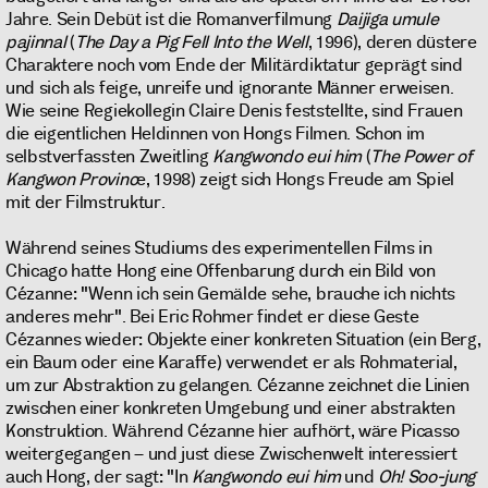
Jahre. Sein Debüt ist die Romanverfilmung
Daijiga umule
pajinnal
(
The Day a Pig Fell Into the Well
, 1996), deren düstere
Charaktere noch vom Ende der Militärdiktatur geprägt sind
und sich als feige, unreife und ignorante Männer erweisen.
Wie seine Regiekollegin Claire Denis feststellte, sind Frauen
die eigentlichen Heldinnen von Hongs Filmen. Schon im
selbstverfassten Zweitling
Kangwondo eui him
(
The Power of
Kangwon Provinc
e, 1998) zeigt sich Hongs Freude am Spiel
mit der Filmstruktur.
Während seines Studiums des experimentellen Films in
Chicago hatte Hong eine Offenbarung durch ein Bild von
Cézanne: "Wenn ich sein Gemälde sehe, brauche ich nichts
anderes mehr". Bei Eric Rohmer findet er diese Geste
Cézannes wieder: Objekte einer konkreten Situation (ein Berg,
ein Baum oder eine Karaffe) verwendet er als Rohmaterial,
um zur Abstraktion zu gelangen. Cézanne zeichnet die Linien
zwischen einer konkreten Umgebung und einer abstrakten
Konstruktion. Während Cézanne hier aufhört, wäre Picasso
weitergegangen – und just diese Zwischenwelt interessiert
auch Hong, der sagt: "In
Kangwondo eui him
und
Oh! Soo-jung