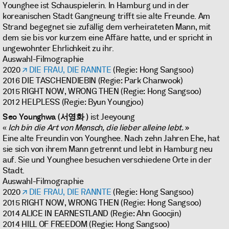
Younghee ist Schauspielerin. In Hamburg und in der
koreanischen Stadt Gangneung trifft sie alte Freunde. Am
Strand begegnet sie zufällig dem verheirateten Mann, mit
dem sie bis vor kurzem eine Affäre hatte, und er spricht in
ungewohnter Ehrlichkeit zu ihr.
Auswahl-Filmographie
2020
DIE FRAU, DIE RANNTE
(Regie: Hong Sangsoo)
2016 DIE TASCHENDIEBIN (Regie: Park Chanwook)
2015 RIGHT NOW, WRONG THEN (Regie: Hong Sangsoo)
2012 HELPLESS (Regie: Byun Youngjoo)
Seo Younghwa
(서영화 )
ist Jeeyoung
«
Ich bin die Art von Mensch, die lieber alleine lebt.
»
Eine alte Freundin von Younghee. Nach zehn Jahren Ehe, hat
sie sich von ihrem Mann getrennt und lebt in Hamburg neu
auf. Sie und Younghee besuchen verschiedene Orte in der
Stadt.
Auswahl-Filmographie
2020
DIE FRAU, DIE RANNTE
(Regie: Hong Sangsoo)
2015 RIGHT NOW, WRONG THEN (Regie: Hong Sangsoo)
2014 ALICE IN EARNESTLAND (Regie: Ahn Goocjin)
2014 HILL OF FREEDOM (Regie: Hong Sangsoo)