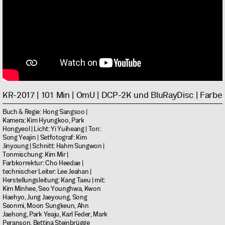
KR-2017 | 101 Min | OmU | DCP-2K und BluRayDisc | Farbe
Buch & Regie: Hong Sangsoo |
Kamera: Kim Hyungkoo, Park
Hongyeol | Licht: Yi Yuiheang | Ton:
Song Yeajin | Setfotograf: Kim
Jinyoung | Schnitt: Hahm Sungwon |
Tonmischung: Kim Mir |
Farbkorrektur: Cho Heedae |
technischer Leiter: Lee Jeahan |
Herstellungsleitung: Kang Taeu | mit:
Kim Minhee, Seo Younghwa, Kwon
Haehyo, Jung Jaeyoung, Song
Seonmi, Moon Sungkeun, Ahn
Jaehong, Park Yeaju, Karl Feder, Mark
Peranson, Bettina Steinbrügge