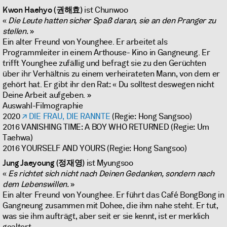
Kwon Haehyo (권해효)
ist Chunwoo
«
Die Leute hatten sicher Spaß daran, sie an den Pranger zu
stellen.
»
Ein alter Freund von Younghee. Er arbeitet als
Programmleiter in einem Arthouse- Kino in Gangneung. Er
trifft Younghee zufällig und befragt sie zu den Gerüchten
über ihr Verhältnis zu einem verheirateten Mann, von dem er
gehört hat. Er gibt ihr den Rat: « Du solltest deswegen nicht
Deine Arbeit aufgeben. »
Auswahl-Filmographie
2020
DIE FRAU, DIE RANNTE
(Regie: Hong Sangsoo)
2016 VANISHING TIME: A BOY WHO RETURNED (Regie: Um
Taehwa)
2016 YOURSELF AND YOURS (Regie: Hong Sangsoo)
Jung Jaeyoung (정재영)
ist Myungsoo
«
Es richtet sich nicht nach Deinen Gedanken, sondern nach
dem Lebenswillen.
»
Ein alter Freund von Younghee. Er führt das Café BongBong in
Gangneung zusammen mit Dohee, die ihm nahe steht. Er tut,
was sie ihm aufträgt, aber seit er sie kennt, ist er merklich
gealtert.