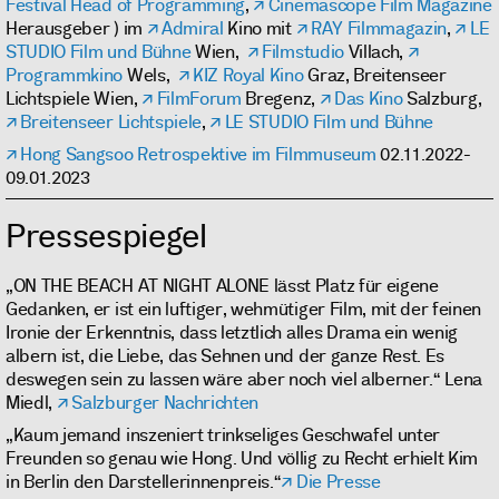
Festival Head of Programming
,
Cinemascope Film Magazine
Herausgeber ) im
Admiral
Kino mit
RAY Filmmagazin
,
LE
STUDIO Film und Bühne
Wien,
Filmstudio
Villach,
Programmkino
Wels,
KIZ Royal Kino
Graz, Breitenseer
Lichtspiele Wien,
FilmForum
Bregenz,
Das Kino
Salzburg,
Breitenseer Lichtspiele
,
LE STUDIO Film und Bühne
Hong Sangsoo Retrospektive im Filmmuseum
02.11.2022-
09.01.2023
Pressespiegel
„ON THE BEACH AT NIGHT ALONE lässt Platz für eigene
Gedanken, er ist ein luftiger, wehmütiger Film, mit der feinen
Ironie der Erkenntnis, dass letztlich alles Drama ein wenig
albern ist, die Liebe, das Sehnen und der ganze Rest. Es
deswegen sein zu lassen wäre aber noch viel alberner.“ Lena
Miedl,
Salzburger Nachrichten
„Kaum jemand inszeniert trinkseliges Geschwafel unter
Freunden so genau wie Hong. Und völlig zu Recht erhielt Kim
in Berlin den Darstellerinnenpreis.“
Die Presse