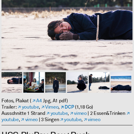
Fotos, Plakat (
A4
Jpg, A1 pdf)
Trailer:
youtube
,
Vimeo
,
DCP
(1,18 Go)
Ausschnitte 1 Strand
youtube
,
vimeo
| 2 Essen&Trinken
youtube
,
vimeo
| 3 Singen
youtube
,
vimeo