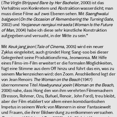
(
The Virgin Stripped Bare by Her Bachelor
, 2000) ist das
Verhältnis von Konkretem und Abstraktion wasserdicht; man
muss diese Filme auf zwei Ebenen sehen. Mit
Saenghwalui
balgyeon
(
On the Occasion of Remembering the Turning Gate
,
2002) und
Yeojaneun namjaui miraeda
(
Woman Is the Future
of Man
, 2004) habe ich diese sehr künstliche Konstruktion
aufgegeben und versucht, in der Mitte zu sein."
Mit
Keuk jang jeon
(
Tale of Cinema
, 2005) wird ein neuer
Zyklus eingeleitet, auch gründet Hong Sang-soo bei dieser
Gelegenheit seine Produktionsfirma, Jeonwonsa. Mit Hilfe
eines Films-im-Film erweitert er die formalen Möglichkeiten,
fügt eine Stimme aus dem Off hinzu und führt das ein, was zu
seinem Markenzeichen wird: den Zoom. Anschließend legt der
von Jean Renoirs
The Woman on the Beach
(1947)
übernommene Titel
Hawbyuneui yoein
(
Woman on the Beach
,
2006) nahe, dass Hong den von ihm verehrten Filmemachern
(Bresson, Rohmer, Ozu, Buñuel, Renoir, John Ford), treu bleibt,
aber der Film etabliert vor allem einen komödiantischen
Impetus in seinem Werk: von Männern in einer Fantasiewelt
und Frauen, die ihrer Bildwerdung zu entkommen versuchen.