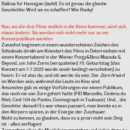
Balboa für Hannigan (
lacht
). Es ist genau die gleiche
Geschichte: Wird sie es schaffen? Wie Rocky!
Nun, wo die drei Filme endlich in die Kinos kommen, wird sich
etwas ändern. Sie werden sich nicht mehr nur an ein
Kennerpublikum wenden.
Zunächst beginnen in einem wunderschönen Zeichen des
Schicksals direkt am Kinostart des Films in Österreichein mit
einem Konzertabend in der Wiener Porgy&Bess Masada &
Beyond, um John Zorns [verspäteten] 70. Geburtstag [das
Konzert am 7.7.2023 wurde covid-bedingt verschoben] zu
feiern. Er ist also da, und ich werde da sein. Der
Zorn IV
wird
im Werden sein, während die Leute im Kino sind.
Ansonsten gab es einige Vorführungen vor einem Publikum,
das noch nie von Zorn gehört hatte (FID Marseille, Cinéma du
Réel, Ciné 104 de Pantin, Cosmograph in Toulouse). Und... die
Gesichter danach! Es war etwas passiert, man konnte es in
den Körpern spüren, in der Energie der Zuschauer.
Nicht zu kennen, zu glauben, dass es a priori nicht sein Ding
ist - alles verflogen!