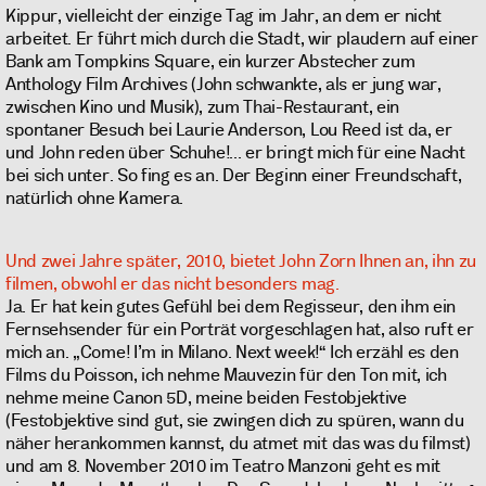
Kippur, vielleicht der einzige Tag im Jahr, an dem er nicht
arbeitet. Er führt mich durch die Stadt, wir plaudern auf einer
Bank am Tompkins Square, ein kurzer Abstecher zum
Anthology Film Archives (John schwankte, als er jung war,
zwischen Kino und Musik), zum Thai-Restaurant, ein
spontaner Besuch bei Laurie Anderson, Lou Reed ist da, er
und John reden über Schuhe!... er bringt mich für eine Nacht
bei sich unter. So fing es an. Der Beginn einer Freundschaft,
natürlich ohne Kamera.
Und zwei Jahre später, 2010, bietet John Zorn Ihnen an, ihn zu
filmen, obwohl er das nicht besonders mag.
Ja. Er hat kein gutes Gefühl bei dem Regisseur, den ihm ein
Fernsehsender für ein Porträt vorgeschlagen hat, also ruft er
mich an. „Come! I’m in Milano. Next week!“ Ich erzähl es den
Films du Poisson, ich nehme Mauvezin für den Ton mit, ich
nehme meine Canon 5D, meine beiden Festobjektive
(Festobjektive sind gut, sie zwingen dich zu spüren, wann du
näher herankommen kannst, du atmet mit das was du filmst)
und am 8. November 2010 im Teatro Manzoni geht es mit