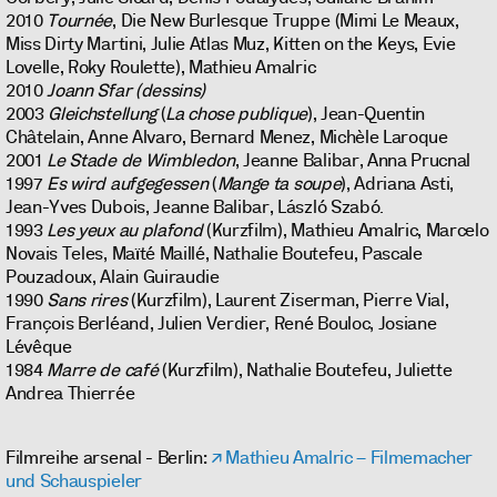
2010
Tournée
, Die New Burlesque Truppe (Mimi Le Meaux,
Miss Dirty Martini, Julie Atlas Muz, Kitten on the Keys, Evie
Lovelle, Roky Roulette), Mathieu Amalric
2010
Joann Sfar (dessins)
2003
Gleichstellung
(
La chose publique
), Jean-Quentin
Châtelain, Anne Alvaro, Bernard Menez, Michèle Laroque
2001
Le Stade de Wimbledon
, Jeanne Balibar, Anna Prucnal
1997
Es wird aufgegessen
(
Mange ta soupe
), Adriana Asti,
Jean-Yves Dubois, Jeanne Balibar, László Szabó.
1993
Les yeux au plafond
(Kurzfilm), Mathieu Amalric, Marcelo
Novais Teles, Maïté Maillé, Nathalie Boutefeu, Pascale
Pouzadoux, Alain Guiraudie
1990
Sans rires
(Kurzfilm), Laurent Ziserman, Pierre Vial,
François Berléand, Julien Verdier, René Bouloc, Josiane
Lévêque
1984
Marre de café
(Kurzfilm), Nathalie Boutefeu, Juliette
Andrea Thierrée
Filmreihe arsenal - Berlin:
Mathieu Amalric – Filmemacher
und Schauspieler