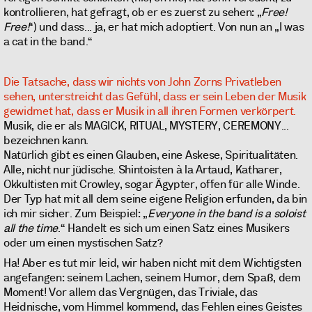
kontrollieren, hat gefragt, ob er es zuerst zu sehen: „
Free!
Free!
“) und dass... ja, er hat mich adoptiert. Von nun an „I was
a cat in the band.“
Die Tatsache, dass wir nichts von John Zorns Privatleben
sehen, unterstreicht das Gefühl, dass er sein Leben der Musik
gewidmet hat, dass er Musik in all ihren Formen verkörpert.
Musik, die er als MAGICK, RITUAL, MYSTERY, CEREMONY...
bezeichnen kann.
Natürlich gibt es einen Glauben, eine Askese, Spiritualitäten.
Alle, nicht nur jüdische. Shintoisten à la Artaud, Katharer,
Okkultisten mit Crowley, sogar Ägypter, offen für alle Winde.
Der Typ hat mit all dem seine eigene Religion erfunden, da bin
ich mir sicher. Zum Beispiel: „
Everyone in the band is a soloist
all the time
.“ Handelt es sich um einen Satz eines Musikers
oder um einen mystischen Satz?
Ha! Aber es tut mir leid, wir haben nicht mit dem Wichtigsten
angefangen: seinem Lachen, seinem Humor, dem Spaß, dem
Moment! Vor allem das Vergnügen, das Triviale, das
Heidnische, vom Himmel kommend, das Fehlen eines Geistes