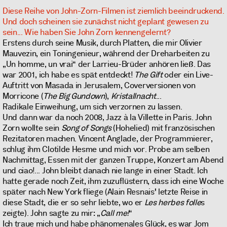
Diese Reihe von John-Zorn-Filmen ist ziemlich beeindruckend.
Und doch scheinen sie zunächst nicht geplant gewesen zu
sein... Wie haben Sie John Zorn kennengelernt?
Erstens durch seine Musik, durch Platten, die mir Olivier
Mauvezin, ein Toningenieur, während der Dreharbeiten zu
„Un homme, un vrai“ der Larrieu-Brüder anhören ließ. Das
war 2001, ich habe es spät entdeckt!
The Gift
oder ein Live-
Auftritt von Masada in Jerusalem, Coverversionen von
Morricone (
The Big Gundown
),
Kristallnacht
...
Radikale Einweihung, um sich verzornen zu lassen.
Und dann war da noch 2008, Jazz à la Villette in Paris. John
Zorn wollte sein
Song of Songs
(Hohelied) mit französischen
Rezitatoren machen. Vincent Anglade, der Programmierer,
schlug ihm Clotilde Hesme und mich vor. Probe am selben
Nachmittag, Essen mit der ganzen Truppe, Konzert am Abend
und ciao!... John bleibt danach nie lange in einer Stadt. Ich
hatte gerade noch Zeit, ihm zuzuflüstern, dass ich eine Woche
später nach New York fliege (Alain Resnais' letzte Reise in
diese Stadt, die er so sehr liebte, wo er
Les herbes folle
s
zeigte). John sagte zu mir: „
Call me!
“
Ich traue mich und habe phänomenales Glück, es war Jom