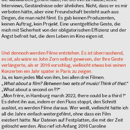
Interviews, Geständnisse oder ähnliches. Nicht, dass er es mir
verboten hätte, aber eine Freundschaft besteht auch aus
Dingen, die man nicht filmt. Es gab keinen Produzenten,
keinen Auftrag, kein Projekt. Eine unentgeltliche Geste, die
mich mit Sicherheit von der obligatorischen Effizienz und der
Angst befreit hat, die dem Leben im Kino eigen ist.
Und dennoch werden Filme entstehen. Es ist überraschend,
es ist, als wäre es John Zorn selbst gewesen, der Ihre Geste
verlängerte, als er 2016 vorschlug, vielleicht etwas bei seinen
Konzerten ein Jahr später in Paris zu zeigen.
Ja, es kam jedes Mal von ihm, bei allen drei Filmen.
„
What about a film? Between two sets of music! Think of that.
“
„What about a second on !!?“
„Mon frère, in Hamburg march 2022, there could be a third !“
Es dehnt ihn aus, indem er den Fluss stoppt, den Schnitt
auslöst, es werden Filme daraus. Wer weiß, vielleicht hätte ich
all die Jahre einfach weitergefilmt, ohne dass ein Film
existiert hätte. Nur Dateien auf Festplatten, die mit der Zeit
gelöscht werden. Also rief ich Anfang 2016 Caroline