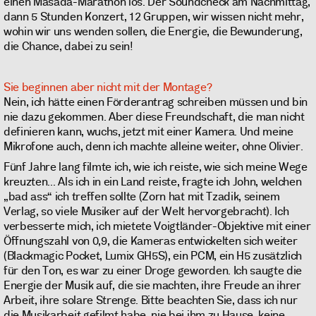
einen Masada-Marathon los. Der Soundcheck am Nachmittag,
dann 5 Stunden Konzert, 12 Gruppen, wir wissen nicht mehr,
wohin wir uns wenden sollen, die Energie, die Bewunderung,
die Chance, dabei zu sein!
Sie beginnen aber nicht mit der Montage?
Nein, ich hätte einen Förderantrag schreiben müssen und bin
nie dazu gekommen. Aber diese Freundschaft, die man nicht
definieren kann, wuchs, jetzt mit einer Kamera. Und meine
Mikrofone auch, denn ich machte alleine weiter, ohne Olivier.
Fünf Jahre lang filmte ich, wie ich reiste, wie sich meine Wege
kreuzten... Als ich in ein Land reiste, fragte ich John, welchen
„bad ass“ ich treffen sollte (Zorn hat mit Tzadik, seinem
Verlag, so viele Musiker auf der Welt hervorgebracht). Ich
verbesserte mich, ich mietete Voigtländer-Objektive mit einer
Öffnungszahl von 0,9, die Kameras entwickelten sich weiter
(Blackmagic Pocket, Lumix GH5S), ein PCM, ein H5 zusätzlich
für den Ton, es war zu einer Droge geworden. Ich saugte die
Energie der Musik auf, die sie machten, ihre Freude an ihrer
Arbeit, ihre solare Strenge. Bitte beachten Sie, dass ich nur
die Musikarbeit gefilmt habe, nie bei ihm zu Hause, keine