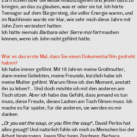
Zorn schien über die Musik hinauszugehen und jeden dazu zu
bringen, an das zu glauben, was er oder sie tut. Ich hörte
Teenager auf dem Bürgersteig, die voller Energie waren, und
im Nachhinein wurde mir klar, wie sehr mich diese Jahre mit
John Zorn verändert hatten.
Ich hätte niemals
Barbara
oder
Serre moi fort
machen
können, wenn ich John nicht gefilmt hätte.
War es das erste Mal, dass Sie einen Dokumentarfilm gedreht
haben?
Ich habe immer gefilmt. Mit 19 Jahren meine Großmutter,
dann meine Geliebten, meine Freunde, kürzlich habe ich
meine Mutter gefilmt. Warum filme ich den Moment, anstatt
ihn zu leben?... Und doch möchte ich mit den anderen am
Tisch sitzen. Aber ich habe das Gefühl, dass jemand es tun
muss, diese Freude, dieses Lachen am Tisch filmen muss. Ich
mache es für später, für die anderen, sie werden es mir
danken.
„
Or you eat the soup, or you film the soup
“, David Perlov hat
alles gesagt! Und natürlich fühle ich mich zu Menschen bei der
Arbeit hingezogen. Joann Sfar beim Zeichnen, Barbara