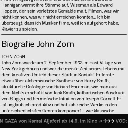
Hannigan wärmt ihre Stimme auf, Wiseman als Edward
Hopper, der sein vorletztes Gemälde malt. Filmen, was wir
nicht können, was wir nicht erreichen konnten... Ich bin
überzeugt, dass ich Musiker filme, weil ich aufgehört habe,
Klavier zu spielen.
Biografie John Zorn
JOHN ZORN
John Zorn wurde am 2. September 1953 im East Village von
New York geboren und war die meiste Zeit seines Lebens mit
dem kreativen Umfeld dieser Stadt in Kontakt. Er lernte
etwas über alchemistische Synthese von Harry Smith,
strukturelle Ontologie von Richard Foreman, wie man aus
dem Nichts erschafft von Jack Smith, kathartischen Ausdruck
von Sluggs und hermetische Intuition von Joseph Cornell. Er
ist unglaublich produktiv und hat zahlreiche Werke in den
unterschiedlichsten Genres komponiert – wie klassische
Musik, Rock, Filmmusik, Hardcore-Punk, Jazz, Easy Listening,
Aljaferi ab 14.8. im Kino
VOD: JA (כן / y
Weltmusik und Improvisation – und daraus Musik