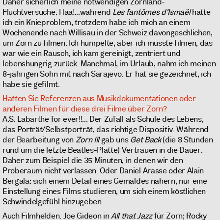
Daher sicherlich meine notwendigen Zornland-
Fluchtversuche. Haa!...während
Les fantômes d'Ismaël
hatte
ich ein Knieproblem, trotzdem habe ich mich an einem
Wochenende nach Willisau in der Schweiz davongeschlichen,
um Zorn zu filmen. Ich humpelte, aber ich musste filmen, das
war wie ein Rausch, ich kam gereinigt, zentriert und
lebenshungrig zurück. Manchmal, im Urlaub, nahm ich meinen
8-jährigen Sohn mit nach Sarajevo. Er hat sie gezeichnet, ich
habe sie gefilmt.
Hatten Sie Referenzen aus Musikdokumentationen oder
anderen Filmen für diese drei Filme über Zorn?
A.S. Labarthe for ever!!... Der Zufall als Schule des Lebens,
das Porträt/Selbstporträt, das richtige Dispositiv. Während
der Bearbeitung von
Zorn III
gab uns
Get Back
(die 8 Stunden
rund um die letzte Beatles-Platte) Vertrauen in die Dauer.
Daher zum Beispiel die 35 Minuten, in denen wir den
Proberaum nicht verlassen. Oder Daniel Arasse oder Alain
Bergala: sich einem Detail eines Gemäldes nähern, nur eine
Einstellung eines Films studieren, um sich einem köstlichen
Schwindelgefühl hinzugeben.
Auch Filmhelden. Joe Gideon in
All that Jazz
für Zorn; Rocky