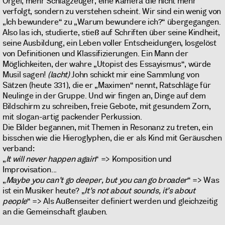
Orgel, mehr Schlagzeuger, eine Kamera die nicht mehr
verfolgt, sondern zu verstehen scheint. Wir sind ein wenig von
„Ich bewundere“ zu „Warum bewundere ich?“ übergegangen.
Also las ich, studierte, stieß auf Schriften über seine Kindheit,
seine Ausbildung, ein Leben voller Entscheidungen, losgelöst
von Definitionen und Klassifizierungen. Ein Mann der
Möglichkeiten, der wahre „Utopist des Essayismus“, würde
Musil sagen!
(lacht)
John schickt mir eine Sammlung von
Sätzen (heute 331), die er „Maximen“ nennt, Ratschläge für
Neulinge in der Gruppe. Und wir fingen an, Dinge auf dem
Bildschirm zu schreiben, freie Gebote, mit gesundem Zorn,
mit slogan-artig packender Perkussion.
Die Bilder begannen, mit Themen in Resonanz zu treten, ein
bisschen wie die Hieroglyphen, die er als Kind mit Geräuschen
verband:
„
It will never happen again
“ => Komposition und
Improvisation...
„
Maybe you can’t go deeper, but you can go broader
“ => Was
ist ein Musiker heute? „
It’s not about sounds, it’s about
people
“ => Als Außenseiter definiert werden und gleichzeitig
an die Gemeinschaft glauben.