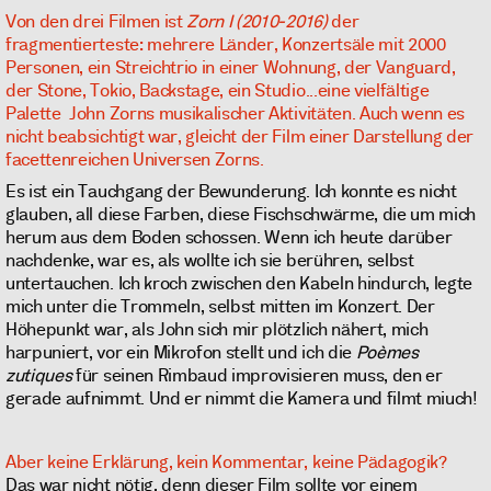
Von den drei Filmen ist
Zorn I (2010-2016)
der
fragmentierteste: mehrere Länder, Konzertsäle mit 2000
Personen, ein Streichtrio in einer Wohnung, der Vanguard,
der Stone, Tokio, Backstage, ein Studio...eine vielfältige
Palette John Zorns musikalischer Aktivitäten. Auch wenn es
nicht beabsichtigt war, gleicht der Film einer Darstellung der
facettenreichen Universen Zorns.
Es ist ein Tauchgang der Bewunderung. Ich konnte es nicht
glauben, all diese Farben, diese Fischschwärme, die um mich
herum aus dem Boden schossen. Wenn ich heute darüber
nachdenke, war es, als wollte ich sie berühren, selbst
untertauchen. Ich kroch zwischen den Kabeln hindurch, legte
mich unter die Trommeln, selbst mitten im Konzert. Der
Höhepunkt war, als John sich mir plötzlich nähert, mich
harpuniert, vor ein Mikrofon stellt und ich die
Poèmes
zutiques
für seinen Rimbaud improvisieren muss, den er
gerade aufnimmt. Und er nimmt die Kamera und filmt miuch!
Aber keine Erklärung, kein Kommentar, keine Pädagogik?
Das war nicht nötig, denn dieser Film sollte vor einem