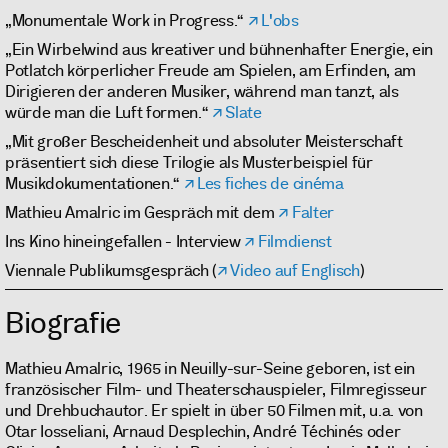
„Monumentale Work in Progress.“
L'obs
„Ein Wirbelwind aus kreativer und bühnenhafter Energie, ein
Potlatch körperlicher Freude am Spielen, am Erfinden, am
Dirigieren der anderen Musiker, während man tanzt, als
würde man die Luft formen.“
Slate
„Mit großer Bescheidenheit und absoluter Meisterschaft
präsentiert sich diese Trilogie als Musterbeispiel für
Musikdokumentationen.“
Les fiches de cinéma
Mathieu Amalric im Gespräch mit dem
Falter
Ins Kino hineingefallen - Interview
Filmdienst
Viennale Publikumsgespräch (
Video auf Englisch
)
Biografie
Mathieu Amalric, 1965 in Neuilly-sur-Seine geboren, ist ein
französischer Film- und Theaterschauspieler, Filmregisseur
und Drehbuchautor. Er spielt in über 50 Filmen mit, u.a. von
Otar Iosseliani, Arnaud Desplechin, André Téchinés oder