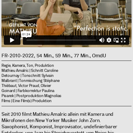
FR-2010-2022, 54 Min., 59 Min., 77 Min., OmdU
Regie, Kamera, Ton, Produktion
Mathieu Amalric | Schnitt Caroline
Detournay | Tonschnitt Sylvain
Malbrant | Tonmischung Stéphane
Thiébaut, Victor Praud, Olivier
Goinard | Farbkorrektur Paulina
Pisarek | Postproduktion Magnolias
Films | Eine Film(s) Produktion
Seit 2010 filmt Mathieu Amalric allein mit Kamera und
Mikrofonen den New Yorker Musiker John Zorn.
Saxophonist, Komponist, Improvisator, undefinierbarer
Entdecker, von Jazz bis Streichquartett, von Noise bis