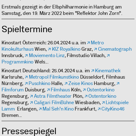
Erstmals gezeigt in der Elbphilharmonie in Hamburg am
Samstag, den 19. März 2022 beim "Reflektor John Zorn".
Spieltermine
Kinostart Österreich: 26.04.2024 u.a. im
Metro
Kinokulturhaus
Wien,
KIZ Royalkino
Graz,
Cinematograph
Innsbruck,
Moviemento Linz
, Filmstudio Villach,
Programmkino
Wels...
Kinostart Deutschland: 25.04.2024 u.a. im
Kinemathek
Karlsruhe,
Metropol Filmkunstkino
Düsseldorf, Filmhaus
Nürnberg,
Puschkino
Halle,
Zeise Kinos
Hamburg,
Filmforum
Duisburg,
Filmhaus
Köln,
Ostentorkino
Regensburg,
Astra Filmtheater
Plön,
Ostentorkino
Regensburg,
Caligari FilmBühne
Wiesbaden,
Lichtspiele
Lamm
Erlangen,
Mal Seh'n Kino
Frankfurt,
CityKino46
Bremen...
Pressespiegel