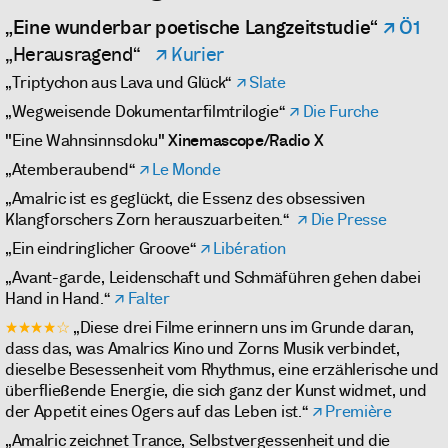
„Eine wunderbar poetische Langzeitstudie“
Ö1
„Herausragend“
Kurier
„Triptychon aus Lava und Glück“
Slate
„Wegweisende Dokumentarfilmtrilogie“
Die Furche
"Eine Wahnsinnsdoku"
Xinemascope/Radio X
„Atemberaubend“
Le Monde
„Amalric ist es geglückt, die Essenz des obsessiven
Klangforschers Zorn herauszuarbeiten.“
Die Presse
„Ein eindringlicher Groove“
Libération
„Avant-garde, Leidenschaft und Schmäführen gehen dabei
Hand in Hand.“
Falter
★★★★☆
„Diese drei Filme erinnern uns im Grunde daran,
dass das, was Amalrics Kino und Zorns Musik verbindet,
dieselbe Besessenheit vom Rhythmus, eine erzählerische und
überfließende Energie, die sich ganz der Kunst widmet, und
der Appetit eines Ogers auf das Leben ist.“
Première
„Amalric zeichnet Trance, Selbstvergessenheit und die