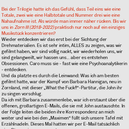
Bei der Trilogie hatte ich das Gefühl, dass Teil eins wie eine
Totale, zwei wie eine Halbtotale und Nummer drei wie eine
Nahaufnahme ist. Als würde man immer näher rücken. Bis wir
uns in
Zorn III (2018-2022)
praktisch nur noch auf ein einziges
Musikstück konzentrieren?
Wieder entdecken wir das erst bei der Sichtung der
Drehmaterialien. Es ist sehr intim, ALLES zu zeigen, was wir
gefilmt haben, wir sind völlig nackt, wir wiederholen uns, wir
sind gelangweilt, wir hassen uns... aber es entstehen
Obsessionen. Caro muss sie - fast wie eine Psychoanalytikerin
- entdecken.
Und da platzte es durch die Leinwand: Was ich am besten
gefilmt hatte, war der Kampf von Barbara Hannigan, neu in
Zornland, mit dieser „What the Fuck!!“-Partitur, die John ihr
zu singen vorschlug.
Da ich mit Barbara zusammenlebe, war ich erstaunt über die
offenen, großartigen E-Mails, die sie mit John austauschte. In
der Folge leiten die beiden ihre Korrespondenz an mich
weiter und wie bei den „Maximen“ füllt sich unsere Tafel mit
Erzählnadeln. Dieses Mal hatten wir per E-Mail tatsächlich