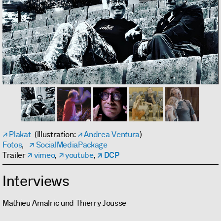
Plakat
(Illustration:
Andrea Ventura
)
Fotos
,
SocialMediaPackage
Trailer
vimeo
,
youtube
,
DCP
Interviews
Mathieu Amalric und Thierry Jousse