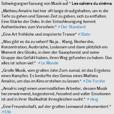
Schwingungserfassung von Musik auf.“
Les cahiers du cinéma
„Mathieu Amalric hat hier oft lange draufgehalten, um in die
Tiefe zu gehen und Szenen Zeit zu geben, sich zu entfalten.
Eine Stärke der Doku. In der Entschleunigung kommt
Authentisches zum Vorschein.“
Der Standard
„Eine Art fröhliche und inspirierte Trance“
Slate
„Was gibt es da zu sehen? Na ja... Klang, Recherche,
Konzentration, Ausbrüche, Loslassen und dann plötzlich ein
Moment des Glücks, in dem der Saxophonist und seine
Gruppe das Gefühl haben, ihren Weg gefunden zu haben. Das
alles ist schon viel.“
Le Monde
„Große Musik, vom großen John Zorn zumal, ist das Ergebnis
eines Kampfes. Es bedurfte des Genius eines Mathieu
Amalric, um das im Kino erstehen zu lassen.“
Die Furche
„Amalric zeigt einen unermüdlichen Arbeiter, dessen Musik
herzerwärmend, begeisternd, fesselnd und voller Emotionen
ist und in ihrer Radikalität ihresgleichen sucht.“
skug
„Eine Freundschaft, auf der großen Leinwand dokumentiert.“
Elle