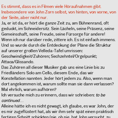
Es stimmt, dass es in Filmen viele Höraufnahmen gibt.
Insbesondere von John Zorn selbst, von hinten, von vorne, von
der Seite, aber nicht nur.
Ja, er ist da, er hört die ganze Zeit zu, am Bühnenrand, oft
geduckt, im Schneidersitz. Sein Lächeln, seine Präsenz, seine
Gemeinschaft, seine Freude, seine Fürsorge für andere!
Wenn ich nur darüber rede, zittere ich. Es ist einfach immens.
Und so wurde durch die Entdeckung der Pläne die Struktur
auf unserer großen Velleda-Tafel umrissen:
Geschwindigkeit/Zuhören; Sechzehntel/Orgelpunkt;
Attaca/Glissando.
Das Zuhören all dieser Musiker gab uns eine Linie bis zu
Friedländers Solo am Cello, diesem Ende, das wir
Konstellation nannten. Jeder hört jedem zu. Also, wenn man
dort angekommen ist, warum sollte man sie dann verlassen?
Mal ehrlich, warum aufhören?
Ich versuche mich zu erinnern, dass wir schrieben:
to be
continued
…
Alleine hätte ich es nicht gewagt, ich glaube, es war John, der
es mir zugeflüstert hat, als wir ihm sehr spät einen praktisch
fertigen Schnitt schickten (nie, oh nie, hat John versucht, zu