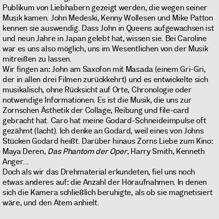
Publikum von Liebhabern gezeigt werden, die wegen seiner
Musik kamen. John Medeski, Kenny Wollesen und Mike Patton
kennen sie auswendig. Dass John in Queens aufgewachsen ist
und neun Jahre in Japan gelebt hat, wissen sie. Bei Caroline
war es uns also möglich, uns im Wesentlichen von der Musik
mitreißen zu lassen.
Wir fingen an: John am Saxofon mit Masada (einem Gri-Gri,
der in allen drei Filmen zurückkehrt) und es entwickelte sich
musikalisch, ohne Rücksicht auf Orte, Chronologie oder
notwendige Informationen. Es ist die Musik, die uns zur
Zornschen Ästhetik der Collage, Reibung und file-card
gebracht hat. Caro hat meine Godard-Schneideimpulse oft
gezähmt (lacht). Ich denke an Godard, weil eines von Johns
Stücken Godard heißt. Darüber hinaus Zorns Liebe zum Kino:
Maya Deren,
Das Phantom der Oper
, Harry Smith, Kenneth
Anger...
Doch als wir das Drehmaterial erkundeten, fiel uns noch
etwas anderes auf: die Anzahl der Höraufnahmen. In denen
sich die Kamera schließlich beruhigte, als ob sie magnetisiert
wäre, und den Atem anhielt.