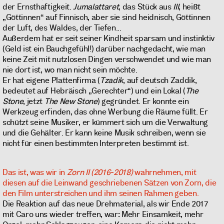
der Ernsthaftigkeit.
Jumalattaret
, das Stück aus
III
, heißt
„Göttinnen“ auf Finnisch, aber sie sind heidnisch, Göttinnen
der Luft, des Waldes, der Tiefen...
Außerdem hat er seit seiner Kindheit sparsam und instinktiv
(Geld ist ein Bauchgefühl!) darüber nachgedacht, wie man
keine Zeit mit nutzlosen Dingen verschwendet und wie man
nie dort ist, wo man nicht sein möchte.
Er hat eigene Plattenfirma (
Tzadik
, auf deutsch Zaddik,
bedeutet auf Hebräisch „Gerechter“) und ein Lokal (
The
Stone
, jetzt
The New Stone
) gegründet. Er konnte ein
Werkzeug erfinden, das ohne Werbung die Räume füllt. Er
schützt seine Musiker, er kümmert sich um die Verwaltung
und die Gehälter. Er kann keine Musik schreiben, wenn sie
nicht für einen bestimmten Interpreten bestimmt ist.
Das ist, was wir in
Zorn II (2016-2018)
wahrnehmen, mit
diesen auf die Leinwand geschriebenen Sätzen von Zorn, die
den Film unterstreichen und ihm seinen Rahmen geben.
Die Reaktion auf das neue Drehmaterial, als wir Ende 2017
mit Caro uns wieder treffen, war: Mehr Einsamkeit, mehr