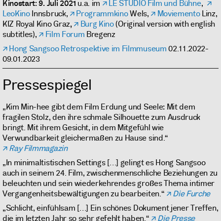
Kinostart
:
9. Juli 2021
u.a. im
LE STUDIO Film und Bühne
,
LeoKino
Innsbruck,
Programmkino
Wels,
Moviemento
Linz,
KIZ Royal Kino Graz
,
Burg Kino
(Original version with english
subtitles),
Film Forum
Bregenz
Hong Sangsoo Retrospektive im Filmmuseum
02.11.2022-
09.01.2023
Pressespiegel
„Kim Min-hee gibt dem Film Erdung und Seele: Mit dem
fragilen Stolz, den ihre schmale Silhouette zum Ausdruck
bringt. Mit ihrem Gesicht, in dem Mitgefühl wie
Verwundbarkeit gleichermaßen zu Hause sind.“
Ray Filmmagazin
„In minimaltistischen Settings […] gelingt es Hong Sangsoo
auch in seinem 24. Film, zwischenmenschliche Beziehungen zu
beleuchten und sein wiederkehrendes großes Thema intimer
Vergangenheitsbewältigungen zu bearbeiten.“
Die Furche
„Schlicht, einfühlsam […] Ein schönes Dokument jener Treffen,
die im letzten Jahr so sehr gefehlt haben.“
Die Presse