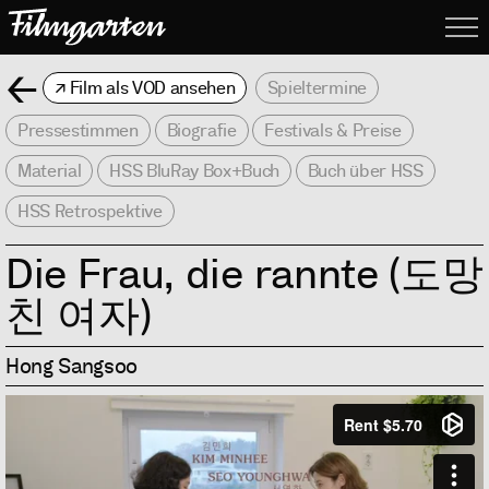
Filmgarte
Me
Zurück
Film als VOD ansehen
Spieltermine
Pressestimmen
Biografie
Festivals & Preise
Material
HSS BluRay Box+Buch
Buch über HSS
HSS Retrospektive
Die Frau, die rannte (도망
친 여자)
Hong Sangsoo
Info