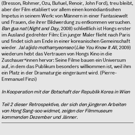
(Bresson, Rohmer, Ozu, Buñuel, Renoir, John Ford), treu bleibt,
aber der Film etabliert vor allem einen komödiantischen
Impetus in seinem Werk: von Männern in einer Fantasiewelt
und Frauen, die ihrer Bildwerdung zu entkommen versuchen.
Ban gua nat
(
Night and Day
, 2008) schließlich ist Hongs erster
im Ausland gedrehter Film: Ein junger Maler flieht nach Paris
und findet sich am Ende in einer koreanischen Gemeinschaft
wieder.
Jal aljido mothamyeonseo
(
Like You Know It All
, 2009)
wiederum hebt das Vertrauen von Hongs Kino in die
Zuschauer*innen hervor: Seine Filme bauen ein Universum
auf, in dem das Publikum besonders willkommen ist, weil ihm
ein Platz in der Dramaturgie eingeräumt wird. (Pierre-
Emmanuel Finzi)
In Kooperation mit der Botschaft der Republik Korea in Wien
Teil 2 dieser Retrospektive, der sich den jüngeren Arbeiten
von Hong Sang-soo widmet, zeigen der Filmmuseum
kommenden Dezember und Jänner.