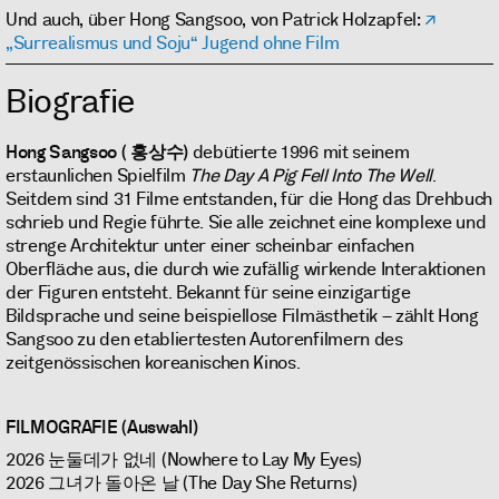
Und auch, über Hong Sangsoo, von Patrick Holzapfel:
„Surrealismus und Soju“ Jugend ohne Film
Biografie
Hong Sangsoo
( 홍상수)
debütierte 1996 mit seinem
erstaunlichen Spielfilm
The Day A Pig Fell Into The Well
.
Seitdem sind 31 Filme entstanden, für die Hong das Drehbuch
schrieb und Regie führte. Sie alle zeichnet eine komplexe und
strenge Architektur unter einer scheinbar einfachen
Oberfläche aus, die durch wie zufällig wirkende Interaktionen
der Figuren entsteht. Bekannt für seine einzigartige
Bildsprache und seine beispiellose Filmästhetik – zählt Hong
Sangsoo zu den etabliertesten Autorenfilmern des
zeitgenössischen koreanischen Kinos.
FILMOGRAFIE (Auswahl)
2026 눈둘데가 없네 (Nowhere to Lay My Eyes)
2026 그녀가 돌아온 날 (The Day She Returns)