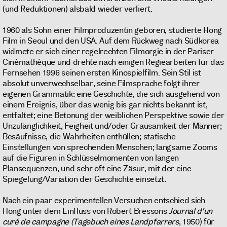
(und Reduktionen) alsbald wieder verliert.
1960 als Sohn einer Filmproduzentin geboren, studierte Hong
Film in Seoul und den USA. Auf dem Rückweg nach Südkorea
widmete er sich einer regelrechten Filmorgie in der Pariser
Cinémathèque und drehte nach einigen Regiearbeiten für das
Fernsehen 1996 seinen ersten Kinospielfilm. Sein Stil ist
absolut unverwechselbar, seine Filmsprache folgt ihrer
eigenen Grammatik: eine Geschichte, die sich ausgehend von
einem Ereignis, über das wenig bis gar nichts bekannt ist,
entfaltet; eine Betonung der weiblichen Perspektive sowie der
Unzulänglichkeit, Feigheit und/oder Grausamkeit der Männer;
Besäufnisse, die Wahrheiten enthüllen; statische
Einstellungen von sprechenden Menschen; langsame Zooms
auf die Figuren in Schlüsselmomenten von langen
Plansequenzen, und sehr oft eine Zäsur, mit der eine
Spiegelung/Variation der Geschichte einsetzt
.
Nach ein paar experimentellen Versuchen entschied sich
Hong unter dem Einfluss von Robert Bressons
Journal d'un
curé de campagne (Tagebuch eines Landpfarrers
, 1950) für