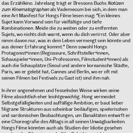
das Erzählkino. Jahrelang trägt er Bressons Buchs
Notizen
zum Kinematographen
als Vademecum bei sich, in dem man
eine Art Manifest für Hongs Filme lesen mag: "Ein kleines
Sujet kann Vorwand sein für vielfältige und tiefe
Kombinationen. Meide die zu weiten oder zu entfernten
Sujets, wo nichts dich warnt, wenn du dich verirrst. Oder aber
nimm davon nur, was in dein Leben vermengt sein könnte und
aus deiner Erfahrung kommt." Denn sowohl Hongs
Protagonist*innen (Regisseure, Schriftsteller*innen,
Schauspieler*innen, Uni-Professoren, Filmstudent*innen) als
auch die Schauplätze (Seoul und andere koreanische Städte,
Paris, wo er gelebt hat, Cannes und Berlin, wo er oft mit
seinen Filmen bei Festivals zu Gast ist) sind ihm nah.
In ihrer angenehmen und fesselnden Weise wirken seine
Filme absichtlich eher leichtgewichtig. Hong vermeidet
Selbstgefälligkeiten und auffällige Ambition, er baut lieber
filigrane Strukturen aus scheinbar beiläufigen, spielerischen
und sardonischen Beobachtungen, um Banalitäten entwirft er
eine Choreografie des Alltags in all seinen Unwägbarkeiten.
Hongs Filme könnten auch als Studien der Idiotie gesehen