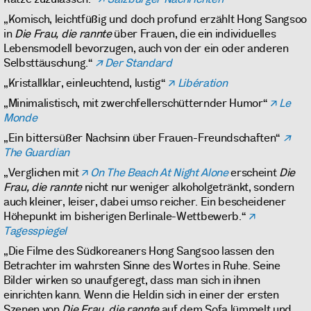
„Komisch, leichtfüßig und doch profund erzählt Hong Sangsoo
in
Die Frau, die rannte
über Frauen, die ein individuelles
Lebensmodell bevorzugen, auch von der ein oder anderen
Selbsttäuschung.“
Der Standard
„Kristallklar, einleuchtend, lustig“
Libération
„Minimalistisch, mit zwerchfellerschütternder Humor“
Le
Monde
„Ein bittersüßer Nachsinn über Frauen-Freundschaften“
The Guardian
„Verglichen mit
On The Beach At Night Alone
erscheint
Die
Frau, die rannte
nicht nur weniger alkoholgetränkt, sondern
auch kleiner, leiser, dabei umso reicher. Ein bescheidener
Höhepunkt im bisherigen Berlinale-Wettbewerb.“
Tagesspiegel
„Die Filme des Südkoreaners Hong Sangsoo lassen den
Betrachter im wahrsten Sinne des Wortes in Ruhe. Seine
Bilder wirken so unaufgeregt, dass man sich in ihnen
einrichten kann. Wenn die Heldin sich in einer der ersten
Szenen von
Die Frau, die rannte
auf dem Sofa lümmelt und