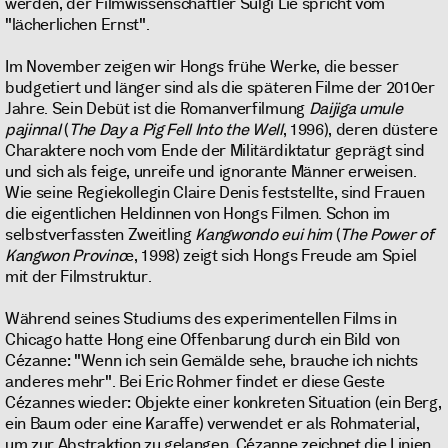
werden, der Filmwissenschaftler Sulgi Lie spricht vom
"lächerlichen Ernst".
Im November zeigen wir Hongs frühe Werke, die besser
budgetiert und länger sind als die späteren Filme der 2010er
Jahre. Sein Debüt ist die Romanverfilmung
Daijiga umule
pajinnal
(
The Day a Pig Fell Into the Well
, 1996), deren düstere
Charaktere noch vom Ende der Militärdiktatur geprägt sind
und sich als feige, unreife und ignorante Männer erweisen.
Wie seine Regiekollegin Claire Denis feststellte, sind Frauen
die eigentlichen Heldinnen von Hongs Filmen. Schon im
selbstverfassten Zweitling
Kangwondo eui him
(
The Power of
Kangwon Provinc
e, 1998) zeigt sich Hongs Freude am Spiel
mit der Filmstruktur.
Während seines Studiums des experimentellen Films in
Chicago hatte Hong eine Offenbarung durch ein Bild von
Cézanne: "Wenn ich sein Gemälde sehe, brauche ich nichts
anderes mehr". Bei Eric Rohmer findet er diese Geste
Cézannes wieder: Objekte einer konkreten Situation (ein Berg,
ein Baum oder eine Karaffe) verwendet er als Rohmaterial,
um zur Abstraktion zu gelangen. Cézanne zeichnet die Linien