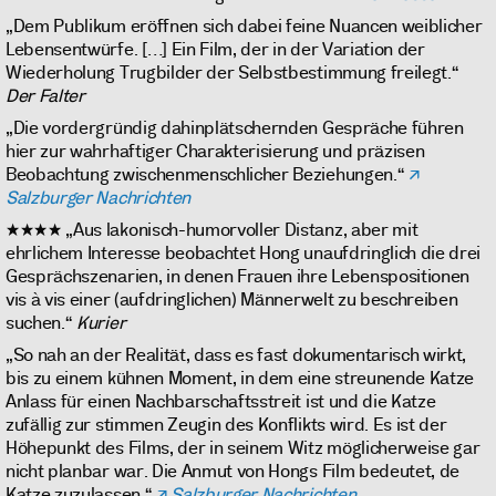
„Dem Publikum eröffnen sich dabei feine Nuancen weiblicher
Lebensentwürfe. […] Ein Film, der in der Variation der
Wiederholung Trugbilder der Selbstbestimmung freilegt.“
Der Falter
„Die vordergründig dahinplätschernden Gespräche führen
hier zur wahrhaftiger Charakterisierung und präzisen
Beobachtung zwischenmenschlicher Beziehungen.“
Salzburger Nachrichten
★★★★ „Aus lakonisch-humorvoller Distanz, aber mit
ehrlichem Interesse beobachtet Hong unaufdringlich die drei
Gesprächszenarien, in denen Frauen ihre Lebenspositionen
vis à vis einer (aufdringlichen) Männerwelt zu beschreiben
suchen.“
Kurier
„So nah an der Realität, dass es fast dokumentarisch wirkt,
bis zu einem kühnen Moment, in dem eine streunende Katze
Anlass für einen Nachbarschaftsstreit ist und die Katze
zufällig zur stimmen Zeugin des Konflikts wird. Es ist der
Höhepunkt des Films, der in seinem Witz möglicherweise gar
nicht planbar war. Die Anmut von Hongs Film bedeutet, de
Katze zuzulassen.“
Salzburger Nachrichten