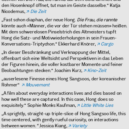
den Hosenknopf öffnet, tut man im Geiste dasselbe.“ Katja
Nicodemus,
Die Zeit
„Fast schon diaphan, der neue Hong.
Die Frau, die rannte
könnte auch «Männer, die vor der Tür stehen müssen» heißen.
Mit dem schwerelosen Pinselstrich des Altmeisters tupft
Hong die Satz- und Motivwiederholungen in sein Frauen-
Konversations-Triptychon.“ Ekkerhard Knörer,
Cargo
„In dieser Beschränkung und Verknappung der Mittel,
offenbart sich eine Weltsicht und Perspektiven in das Leben
der Figuren hinein, die voller kostbarer Momente und feiner
Beobachtungen stecken.“ Joachim Kurz,
Kino-Zeit
„auserlesene Finesse eines Hong Sangsoos, der koreanischer
Rohmer“
Mouvement
„A film about everyday interactions lives and dies based on
how well these are captured. In this case, Hong does so
exquisitely.“ Sophie Monks Kaufman,
Little White Lies
„A sprightly, straight-up triple-slice of Hong Sangsoo life, this
time centered, with gently rueful curiosity, on interactions
between women.
“
Jessica Kiang,
Variety