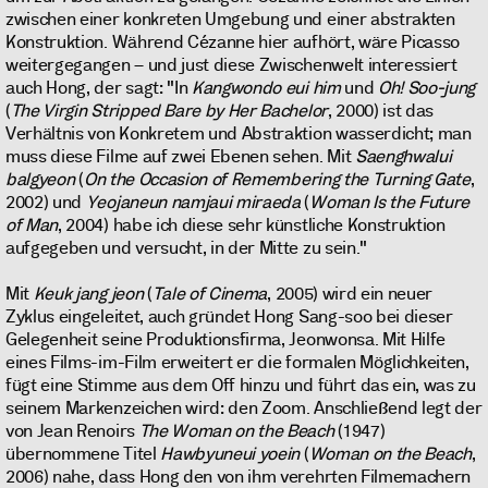
zwischen einer konkreten Umgebung und einer abstrakten
Konstruktion. Während Cézanne hier aufhört, wäre Picasso
weitergegangen – und just diese Zwischenwelt interessiert
auch Hong, der sagt: "In
Kangwondo eui him
und
Oh! Soo-jung
(
The Virgin Stripped Bare by Her Bachelor
, 2000) ist das
Verhältnis von Konkretem und Abstraktion wasserdicht; man
muss diese Filme auf zwei Ebenen sehen. Mit
Saenghwalui
balgyeon
(
On the Occasion of Remembering the Turning Gate
,
2002) und
Yeojaneun namjaui miraeda
(
Woman Is the Future
of Man
, 2004) habe ich diese sehr künstliche Konstruktion
aufgegeben und versucht, in der Mitte zu sein."
Mit
Keuk jang jeon
(
Tale of Cinema
, 2005) wird ein neuer
Zyklus eingeleitet, auch gründet Hong Sang-soo bei dieser
Gelegenheit seine Produktionsfirma, Jeonwonsa. Mit Hilfe
eines Films-im-Film erweitert er die formalen Möglichkeiten,
fügt eine Stimme aus dem Off hinzu und führt das ein, was zu
seinem Markenzeichen wird: den Zoom. Anschließend legt der
von Jean Renoirs
The Woman on the Beach
(1947)
übernommene Titel
Hawbyuneui yoein
(
Woman on the Beach
,
2006) nahe, dass Hong den von ihm verehrten Filmemachern