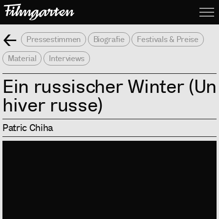
Filmgarte
Me
Zurück
Pressestimmen
Biografie
Festivals & Preise
Material
Interviews
Ein russischer Winter (Un
hiver russe)
Patric Chiha
Info