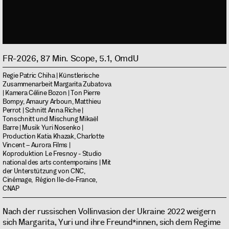
FR-2026, 87 Min. Scope, 5.1, OmdU
Regie Patric Chiha | Künstlerische
Zusammenarbeit Margarita Zubatova
| Kamera Céline Bozon | Ton Pierre
Bompy, Amaury Arboun, Matthieu
Perrot | Schnitt Anna Riche |
Tonschnitt und Mischung Mikaël
Barre | Musik Yuri Nosenko |
Production Katia Khazak, Charlotte
Vincent – Aurora Films |
Koproduktion Le Fresnoy - Studio
national des arts contemporains | Mit
der Unterstützung von CNC,
Cinémage, Région Ile-de-France,
CNAP
Nach der russischen Vollinvasion der Ukraine 2022 weigern
sich Margarita, Yuri und ihre Freund*innen, sich dem Regime