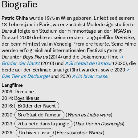
Biografie
Patric Chiha
wurde 1975 in Wien geboren. Er lebt seit seinem
18. Lebensjahr in Paris, wo er zunächst Modedesign studierte.
Darauf folgte ein Studium der Filmmontage an der INSAS in
Brüssel. 2009 drehte er seinen ersten Langspielfilm
Domaine
,
der beim Filmfestival in Venedig Premiere feierte. Seine Filme
werden erfolgreich auf internationalen Festivals gezeigt.
Darunter
Boys like us
(2014) und die Dokumentarfilme
Brüder der Nacht
(2016) und
Si c’était de l’amour
(2020), die
beide auf der Berlinale uraufgeführt wurden, sowie 2023
Das Tier im Dschungel
und 2026
Un hiver russe
.
Langfilme
2009: Domaine
2014: Boys like us
2016:
Brüder der Nacht
2020:
Si c’était de l’amour
(
Wenn es Liebe wäre
)
2023:
La bête dans la jungle
(
Das Tier im Dschungel
)
2026:
Un hiver russe
(
Ein russischer Winter
)