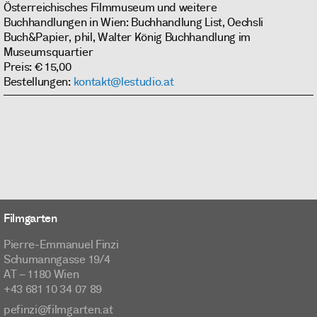
Österreichisches Filmmuseum und weitere
Buchhandlungen in Wien: Buchhandlung List, Oechsli
Buch&Papier, phil, Walter König Buchhandlung im
Museumsquartier
Preis: € 15,00
Bestellungen:
kontakt@lestudio.at
Filmgarten
Pierre-Emmanuel Finzi
Schumanngasse 19/4
AT – 1180 Wien
+43 681 10 34 07 89
pefinzi@filmgarten.at