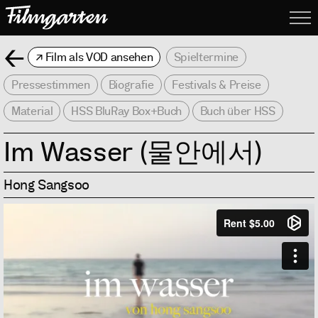
Filmgarte
Me
Zurück
Film als VOD ansehen
Spieltermine
Pressestimmen
Biografie
Festivals & Preise
Material
HSS BluRay Box+Buch
Buch über HSS
Im Wasser (물안에서)
Hong Sangsoo
Info