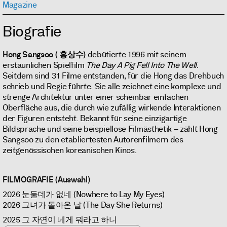
Magazine
Biografie
Hong Sangsoo
( 홍상수)
debütierte 1996 mit seinem
erstaunlichen Spielfilm
The Day A Pig Fell Into The Well
.
Seitdem sind 31 Filme entstanden, für die Hong das Drehbuch
schrieb und Regie führte. Sie alle zeichnet eine komplexe und
strenge Architektur unter einer scheinbar einfachen
Oberfläche aus, die durch wie zufällig wirkende Interaktionen
der Figuren entsteht. Bekannt für seine einzigartige
Bildsprache und seine beispiellose Filmästhetik – zählt Hong
Sangsoo zu den etabliertesten Autorenfilmern des
zeitgenössischen koreanischen Kinos.
FILMOGRAFIE (Auswahl)
2026 눈둘데가 없네 (Nowhere to Lay My Eyes)
2026 그녀가 돌아온 날 (The Day She Returns)
2025 그 자연이 네게 뭐라고 하니