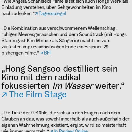
„Wie Angela Schanelecs Filme lässt sich auch Hongs Werk als
Einladung verstehen, über Sehgewohnheiten im Kino
nachzudenken.“
Tagesspiegel
„Die Kombination aus verschwommenem Wellenschlag,
ruhigen Meeresgeräuschen und dem Soundtrack (mit Hongs
Stammgast Kim Minhee als Sängerin) macht ihn zum
zartesten impressionistischen Ende eines seiner 29
bisherigen Filme.“
BFI
„Hong Sangsoo destilliert sein
Kino mit dem radikal
fokussierten
Im Wasser
weiter.“
The Film Stage
„Die Tiefe der Gefühle, die sich aus den Fragen nach dem
Glauben an das, was sowohl innerhalb als auch außerhalb der
eigenen Wahrnehmung existiert, ergibt, wird so meisterhaft
wie immer vermittelt..“
In Review Online