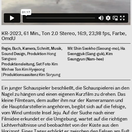
KR-2023, 61 Min., Ton 2.0 Stereo, 16:9, 23,98 fps, Farbe,
OmdU
Regie, Buch, Kamera, Schnitt, Musik,
Shin Seokho (Seoung-mo), Ha
Mit
Sound Design, Produktion
Seongguk (Sang-guk), Kim
Hong
Sangsoo
Seungyun (Nam-hee)
Produktionsleitung, Set Foto
Kim
Ton
Minhee
Kim Hyejeong
Produktionsassitenz
|
Kim Soryung
Ein junger Schauspieler beschließt, die Schauspielerei an den
Nagel zu hängen und einen eigenen Kurzfilm zu drehen. Das
kleine Filmteam, dem außer ihm nur der Kameramann und
die Hauptdarstellerin angehören, begibt sich auf die felsige,
vom Wind umtoste Insel Jeju. Auf der Suche nach einer
Filmidee erkundet er die Umgebung, wartet auf die richtigen
Lichtverhältnisse und beobachtet von der Küste aus den
Horizont. Eines Tages erblickt er zwischen den Felsen am Fuß